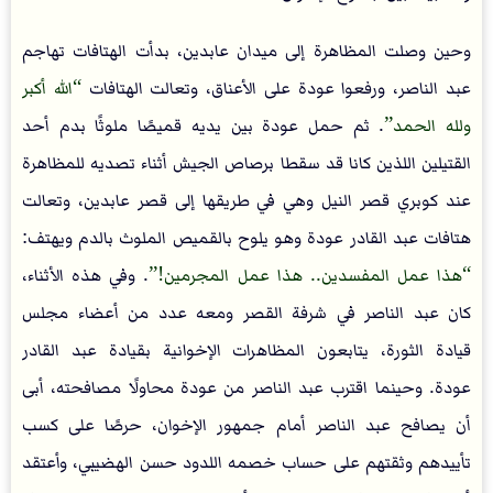
وحين وصلت المظاهرة إلى ميدان عابدين، بدأت الهتافات تهاجم
عبد الناصر، ورفعوا عودة على الأعناق، وتعالت الهتافات
الله أكبر
ولله الحمد
. ثم حمل عودة بين يديه قميصًا ملوثًا بدم أحد
القتيلين اللذين كانا قد سقطا برصاص الجيش أثناء تصديه للمظاهرة
عند كوبري قصر النيل وهي في طريقها إلى قصر عابدين، وتعالت
هتافات عبد القادر عودة وهو يلوح بالقميص الملوث بالدم ويهتف:
هذا عمل المفسدين.. هذا عمل المجرمين!
. وفي هذه الأثناء،
كان عبد الناصر في شرفة القصر ومعه عدد من أعضاء مجلس
قيادة الثورة، يتابعون المظاهرات الإخوانية بقيادة عبد القادر
عودة. وحينما اقترب عبد الناصر من عودة محاولًا مصافحته، أبى
أن يصافح عبد الناصر أمام جمهور الإخوان، حرصًا على كسب
تأييدهم وثقتهم على حساب خصمه اللدود حسن الهضيبي، وأعتقد