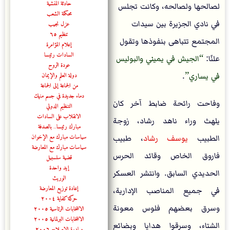
حادثة المنشية
لصالحها ولصالحه، وكانت تجلس
محكمة الشعب
في نادي الجزيرة بين سيدات
عزل نجيب
تنظيم ٦٥
المجتمع تتباهى بنفوذها وتقول
إعلام المؤامرة
السادات رئيسا
علنًا:
الجيش في يميني والبوليس
عودة الروح
في يساري
.
دولة العلم والإيمان
من الجماعة إلى الجماعة
دماء جديدة في جسم منهك
وفاحت رائحة ضابط آخر كان
التنظيم الدولي
الانقلاب على السادات
يلهث وراء ناهد رشاد، زوجة
مبارك رئيسا.. بالصدفة
سياسات مبارك مع الإخوان
الطبيب
يوسف رشاد
، طبيب
سياسات مبارك مع المعارضة
فاروق الخاص وقائد الحرس
قضية سلسبيل
إيد واحدة
الحديدي السابق. وانتشر العسكر
الوريث
إعادة توزيع المعارضة
في جميع المناصب الإدارية،
حركة كفاية ٢٠٠٤
وسرق بعضهم فلوس معونة
الانتخابات الرئاسية ٢٠٠٥
الانتخابات البرلمانية ٢٠٠٥
الشتاء، وسرقوا هدايا وبضائع
مبادرة الإصلاح ٢٠٠٦