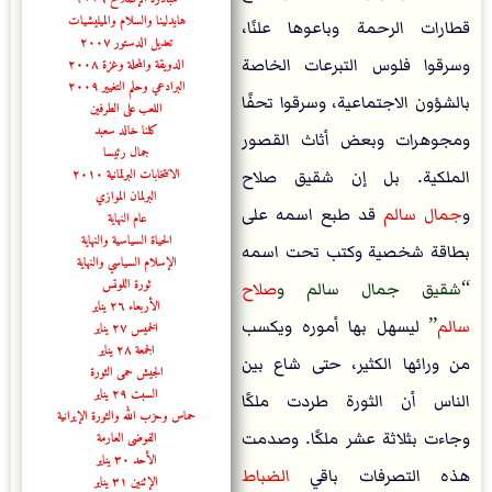
هايدلينا والسلام والميليشيات
قطارات الرحمة وباعوها علنًا،
تعديل الدستور ٢٠٠٧
وسرقوا فلوس التبرعات الخاصة
الدويقة والمحلة وغزة ٢٠٠٨
البرادعي وحلم التغيير ٢٠٠٩
بالشؤون الاجتماعية، وسرقوا تحفًا
اللعب على الطرفين
كلنا خالد سعبد
ومجوهرات وبعض أثاث القصور
جمال رئيسا
الانتخابات البرلمانية ٢٠١٠
الملكية. بل إن شقيق صلاح
البرلمان الموازي
و
جمال سالم
قد طبع اسمه على
عام النهاية
الحياة السياسية والنهاية
بطاقة شخصية وكتب تحت اسمه
الإسلام السياسي والنهاية
ثورة اللوتس
شقيق جمال سالم و
صلاح
الأربعاء ٢٦ يناير
سالم
ليسهل بها أموره ويكسب
الخميس ٢٧ يناير
الجمعة ٢٨ يناير
من ورائها الكثير، حتى شاع بين
الجيش حمى الثورة
السبت ٢٩ يناير
الناس أن الثورة طردت ملكًا
حماس وحزب الله والثورة الإيرانية
وجاءت بثلاثة عشر ملكًا. وصدمت
الفوضى العارمة
الأحد ٣٠ يناير
هذه التصرفات باقي
الضباط
الإثنين ٣١ يناير