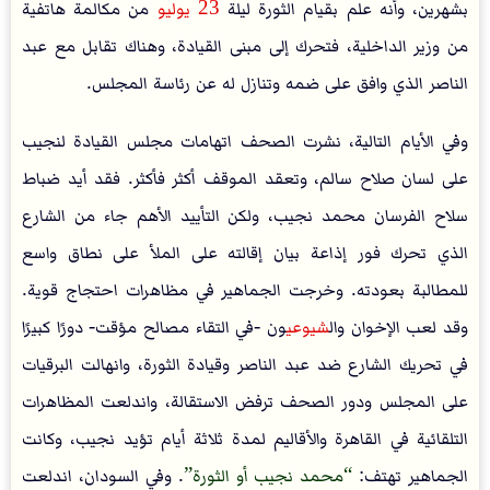
بشهرين، وأنه علم بقيام الثورة ليلة
23 يوليو
من مكالمة هاتفية
من وزير الداخلية، فتحرك إلى مبنى القيادة، وهناك تقابل مع عبد
الناصر الذي وافق على ضمه وتنازل له عن رئاسة المجلس.
وفي الأيام التالية، نشرت الصحف اتهامات مجلس القيادة لنجيب
على لسان صلاح سالم، وتعقد الموقف أكثر فأكثر. فقد أيد ضباط
سلاح الفرسان محمد نجيب، ولكن التأييد الأهم جاء من الشارع
الذي تحرك فور إذاعة بيان إقالته على الملأ على نطاق واسع
للمطالبة بعودته. وخرجت الجماهير في مظاهرات احتجاج قوية.
وقد لعب الإخوان وال
شيوعي
ون -في التقاء مصالح مؤقت- دورًا كبيرًا
في تحريك الشارع ضد عبد الناصر وقيادة الثورة، وانهالت البرقيات
على المجلس ودور الصحف ترفض الاستقالة، واندلعت المظاهرات
التلقائية في القاهرة والأقاليم لمدة ثلاثة أيام تؤيد نجيب، وكانت
الجماهير تهتف:
محمد نجيب أو الثورة
. وفي السودان، اندلعت