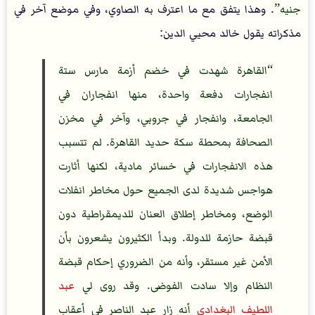
جنيه
. وهذا يتفق مع ما اعترف به الصاوي، وفي موضع آخر في
مذكراته يقول خالد محيي الدين:
القاهرة شهدت في خضم أزمة مارس ستة
انفجارات دفعة واحدة، منها انفجاران في
الجامعة، وانفجار في جروبي، وآخر في مخزن
الصحافة بمحطة سكة حديد القاهرة. لم تتسبب
هذه الانفجارات في خسائر مادية، لكنها أثارت
هواجس شديدة لدى الجميع حول مخاطر انفلات
الوضع، ومخاطر إطلاق العنان للديمقراطية دون
قبضة حازمة للدولة. وبدأ الكثيرون يشعرون بأن
الأمن غير مستقر، وأنه من الضروري إحكام قبضة
النظام وإلا سادت الفوضى. وقد روى لي
عبد
اللطيف البغدادي
أنه زار عبد الناصر في أعقاب