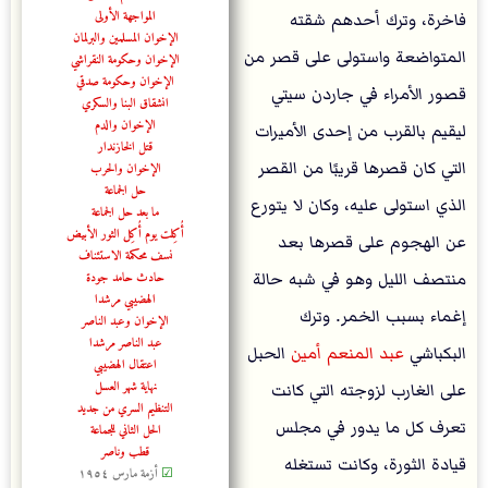
المواجهة الأولى
فاخرة، وترك أحدهم شقته
الإخوان المسلمين والبرلمان
المتواضعة واستولى على قصر من
الإخوان وحكومة النقراشي
الإخوان وحكومة صدقي
قصور الأمراء في جاردن سيتي
انشقاق البنا والسكري
الإخوان والدم
ليقيم بالقرب من إحدى الأميرات
قتل الخازندار
التي كان قصرها قريبًا من القصر
الإخوان والحرب
حل الجماعة
الذي استولى عليه، وكان لا يتورع
ما بعد حل الجماعة
أُكِلت يوم أُكِل الثور الأبيض
عن الهجوم على قصرها بعد
نسف محكمة الاستئناف
منتصف الليل وهو في شبه حالة
حادث حامد جودة
الهضيبي مرشدا
إغماء بسبب الخمر. وترك
الإخوان وعبد الناصر
عبد الناصر مرشدا
البكباشي
عبد المنعم أمين
الحبل
اعتقال الهضيبي
نهاية شهر العسل
على الغارب لزوجته التي كانت
التنظيم السري من جديد
تعرف كل ما يدور في مجلس
الحل الثاني للجماعة
قطب وناصر
قيادة الثورة، وكانت تستغله
☑
أزمة مارس ١٩٥٤