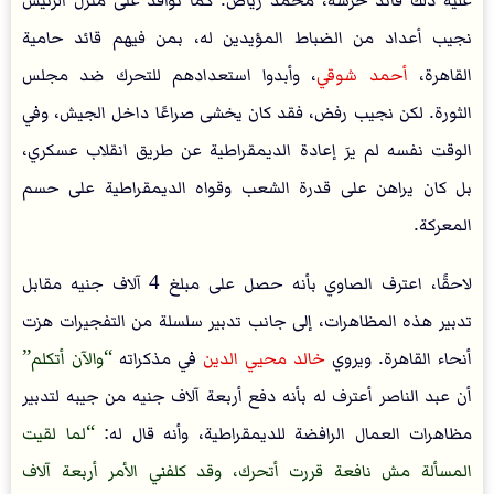
عليه ذلك قائد حرسه، محمد رياض. كما توافد على منزل الرئيس
نجيب أعداد من الضباط المؤيدين له، بمن فيهم قائد حامية
القاهرة،
أحمد شوقي
، وأبدوا استعدادهم للتحرك ضد مجلس
الثورة. لكن نجيب رفض، فقد كان يخشى صراعًا داخل الجيش، وفي
الوقت نفسه لم يرَ إعادة الديمقراطية عن طريق انقلاب عسكري،
بل كان يراهن على قدرة الشعب وقواه الديمقراطية على حسم
المعركة.
لاحقًا، اعترف الصاوي بأنه حصل على مبلغ 4 آلاف جنيه مقابل
تدبير هذه المظاهرات، إلى جانب تدبير سلسلة من التفجيرات هزت
أنحاء القاهرة. ويروي
خالد محيي الدين
في مذكراته
والآن أتكلم
أن عبد الناصر أعترف له بأنه دفع أربعة آلاف جنيه من جيبه لتدبير
مظاهرات العمال الرافضة للديمقراطية، وأنه قال له:
لما لقيت
المسألة مش نافعة قررت أتحرك، وقد كلفني الأمر أربعة آلاف