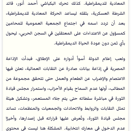
المعادية للديمقراطية. كذلك تحرك البكباشي أحمد أنور، قائد
الشرطة العسكرية، بثقله ليساعد الحركة المعادية للديمقراطية،
بعد أن تردد اسمه في اجتماع الجمعية العمومية للمحامين
كمسؤول عن الاعتداءات على المعتقلين في السجن الحربي، ليحول
بأي ثمن دون عودة الحياة الديمقراطية.
ولعب إعلام الدولة أسوأ أدواره على الإطلاق، فبدأت الإذاعة
المصرية في إذاعة بيانات صادرة عن النقابات العمالية، تعلن فيها
الاعتصام والإضراب عن الطعام والعمل حتى تتحقق مجموعة من
المطالب، أولها عدم السماح بقيام الأحزاب، واستمرار مجلس قيادة
الثورة في مباشرة سلطاته حتى يتم جلاء المستعمر، وتشكيل هيئة
تمثل النقابات والروابط والاتحادات والجمعيات والمنظمات، تساند
مجلس قيادة الثورة، وتُعرض عليها قراراته قبل إصدارها، وأخيرًا
عدم الدخول في معارك انتخابية. المشكلة هنا ليست في محتوى