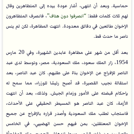
حماسية. وبعد أن انتهى، أشار عودة بيده إلى المتظاهرين وقال
لهم ثلاث كلمات فقط:
انصرفوا دون هتاف
، فانصرف المتظاهرون
الإخوان طائعين في دقائق معدودة. انتهت المظاهرة، لكن لم ينس
ناصر ما حدث قط.
بعد أقل من شهر على مظاهرة عابدين الشهيرة، وفي 20 مارس
1954، زار الملك سعود، ملك السعودية، مصر، وتوسط لدى عبد
الناصر للإفراج عن الإخوان بناءً على طلبهم. كان عبد الناصر، بعد
استقالة نجيب القصيرة، قد أصبح رئيسًا للوزراء، مما سمح له
بإحكام قبضته على الأمور وزمام الجيش. ولذلك، بعد أن انتهت
الأزمة، كان عبد الناصر هو المسيطر الحقيقي على الأحداث،
فاستجاب لطلب ملك السعودية وأصدر قراره بالإفراج عن جميع
الإخوان المعتقلين، بمن فيهم حسن الهضيبي، في الخامس
والعشرين من ذات الشهر، وسط اندهاش الجميع. وزاد المفاجأة