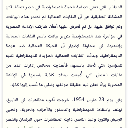
المطالب التي تعني تصفية الحياة الديمقراطية في مصر تمامًا، لكن
المشكلة الحقيقية هي أن النقابات العمالية لم تصدر هذه البيانات،
ولم توافق عليها، بل لم تُعرض عليها أصلًا. شاركت الإذاعة المصرية
في مؤامرة ضد الديمقراطية بتزوير بيانات باسم النقابات العمالية
وإذاعتها، في محاولة لإظهار أن الحركة العمالية ضد عودة
الديمقراطية. وبدأت النقابات العمالية المؤيدة للديمقراطية تتنبه
للمؤامرة التي تُحاك باسمها، فأصدرت مجالس إدارات عدد من
نقابات العمال التي أُذيعت بيانات كاذبة باسمها في الإذاعة
المصرية بيانًا تعلن فيه حقيقة موقفها وتنفي ما نُسب إليها كذبًا.
وفي يوم 28 مارس 1954، خرجت أغرب مظاهرات في التاريخ،
تهتف بإسقاط الديمقراطية والدستور والأحزاب والحرية، وتحيي
الجيش والثورة وعبد الناصر. دارت المظاهرات حول البرلمان والقصر