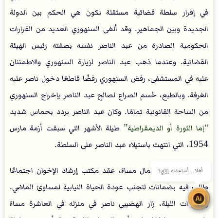
في إقرار سلطة قضائية مستقلة تكون هي الحكم بين الدولة
الجديدة وبين الجماهير. وقد ألغى السنهوري العديد من القرارات
الحكومية الصادرة من عبد الناصر نفسه بصفته رئيس الهيئة
القضائية. وعندما ذهب عبد الناصر لزيارة السنهوري والاطمئنان
عليه في المستشفى، رفض السنهوري رفضًا قاطعًا دخول ناصر عليه
الغرفة. وبالطبع، حُسم الصراع لصالح عبد الناصر بإخراج السنهوري
من الساحة القانونية تمامًا. وكان عبد الناصر يردد بحماس شديد
إما الثورة أو الديمقراطية
طيلة الأشهر التي سبقت أزمة مارس
1954، التي انتهت باستيلاء عبد الناصر على السلطة.
في يوم إضراب العمال مساءً، عقد مكتب إرشاد الإخوان اجتماعًا
أهلا.. أساعدك إزاي؟
طالب فيه بضمانات لتجنب عودة الحياة النيابية لمساوئ الماضي.
وفي ذات الليلة، زار الهضيبي ناصر في منزله في العاشرة مساءً