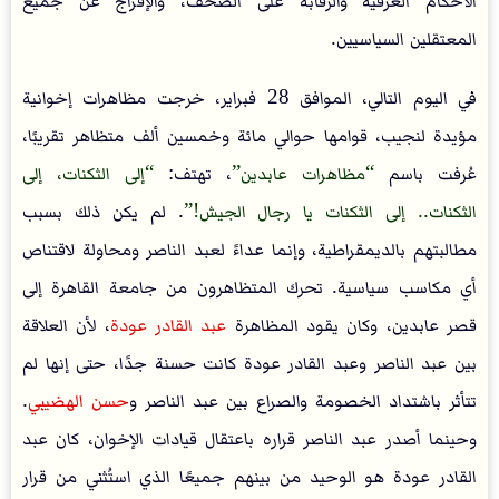
الأحكام العرفية والرقابة على الصحف، والإفراج عن جميع
المعتقلين السياسيين.
في اليوم التالي، الموافق 28 فبراير، خرجت مظاهرات إخوانية
مؤيدة لنجيب، قوامها حوالي مائة وخمسين ألف متظاهر تقريبًا،
عُرفت باسم
مظاهرات عابدين
، تهتف:
إلى الثكنات، إلى
الثكنات.. إلى الثكنات يا رجال الجيش!
. لم يكن ذلك بسبب
مطالبتهم بالديمقراطية، وإنما عداءً لعبد الناصر ومحاولة لاقتناص
أي مكاسب سياسية. تحرك المتظاهرون من جامعة القاهرة إلى
قصر عابدين، وكان يقود المظاهرة
عبد القادر عودة
، لأن العلاقة
بين عبد الناصر وعبد القادر عودة كانت حسنة جدًا، حتى إنها لم
تتأثر باشتداد الخصومة والصراع بين عبد الناصر و
حسن الهضيبي
.
وحينما أصدر عبد الناصر قراره باعتقال قيادات الإخوان، كان عبد
القادر عودة هو الوحيد من بينهم جميعًا الذي استُثني من قرار