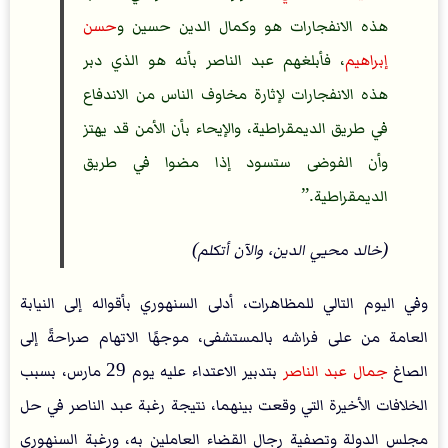
هذه الانفجارات هو وكمال الدين حسين و
حسن
إبراهيم
، فأبلغهم عبد الناصر بأنه هو الذي دبر
هذه الانفجارات لإثارة مخاوف الناس من الاندفاع
في طريق الديمقراطية، والإيحاء بأن الأمن قد يهتز
وأن الفوضى ستسود إذا مضوا في طريق
الديمقراطية.
(خالد محيي الدين، والآن أتكلم)
وفي اليوم التالي للمظاهرات، أدلى السنهوري بأقواله إلى النيابة
العامة من على فراشه بالمستشفى، موجهًا الاتهام صراحةً إلى
الصاغ
جمال عبد الناصر
بتدبير الاعتداء عليه يوم 29 مارس، بسبب
الخلافات الأخيرة التي وقعت بينهما، نتيجة رغبة عبد الناصر في حل
مجلس الدولة وتصفية رجال القضاء العاملين به، ورغبة السنهوري