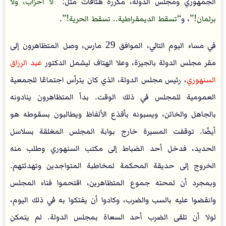
الجمهوري ومجلس الدولة، مكررة هتافات مثل:
لا أحزاب، ولا
برلمان!
، و
تسقط الديمقراطية.. تسقط الحرية!
.
في مساء اليوم التالي، الموافق 29 مارس، وصل المتظاهرون إلى
مقر مجلس الدولة بالجيزة، وعلا الهتاف ليشمل الدكتور
عبد الرزاق
السنهوري
، رئيس مجلس الدولة، الذي كان يترأس اجتماعًا للجمعية
العمومية للمجلس في ذلك الوقت. بدأ المتظاهرون ينادونه
بالجاهل والخائن، ويسبونه بأقذع الألفاظ ويطالبون بسقوطه هو
أيضًا. توقفت المسيرة خارج بوابة المجلس المغلقة بسلاسل
الحديد، فدخل أحد الضباط إلى مكتب السنهوري وطلب منه
الخروج إلى حديقة المحكمة لمخاطبة المتواجدين وتهدئتهم.
وبمجرد أن لمحته جموع المتظاهرين، اقتحموا فناء المجلس
وانقضوا عليه بالسب والضرب، وكادوا أن يفتكوا به في ذلك اليوم،
لولا أن تلقى الضرب أحد السعاة بمجلس الدولة. لم يتمكن