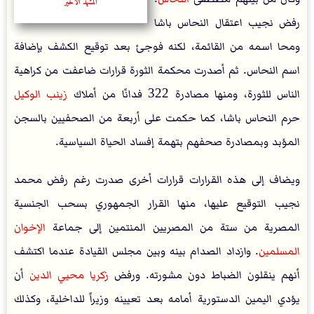
المشهد الأخير
رفض نجيب اعتقال النحاس باشا
ومحا اسمه من القائمة، لكنه فوجئ بعد توقيع الكشف بإضافة
اسم النحاس. ثم أصدرت محكمة الثورة قرارات ضاعفت من كراهية
الناس للثورة، ومنها مصادرة 322 فدانًا من أملاك
زينب الوكيل
حرم النحاس باشا، كما حكمت على أربعة من الصحفيين بالسجن
المؤبد وبمصادرة صحفهم بتهمة إفساد الحياة السياسية.
ويضاف إلى هذه القرارات قرارات أخرى صدرت رغم رفض محمد
نجيب التوقيع عليها، منها القرار الجمهوري بسحب الجنسية
المصرية من ستة من المصريين المنتمين إلى جماعة
الإخوان
المسلمين
. وازداد الصدام بينه وبين مجلس القيادة عندما اكتشف
أنهم ينقلون الضباط دون مشورته. ورفض
زكريا محيي الدين
أن
يؤدي اليمين الدستورية أمامه بعد تعيينه وزيراً للداخلية، وكذلك