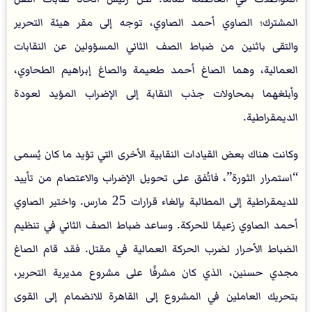
المشترك؛ الصاوي أحمد الصاوي، توجه إلى مقر هيئة التحرير
والتقى باثنين من ضباط الصف الثاني المسؤولين عن النقابات
العمالية، وهما الصاغ أحمد طعيمة والصاغ إبراهيم الطحاوي،
وأبلغهما بمحاولات جذب النقابة إلى الإضراب المؤيد لعودة
الديمقراطية.
وكانت هناك بعض القيادات النقابية الأخرى التي تؤيد ما كان يُسمى
“استمرار الثورة”، فاتُفق على تحويل الإضراب والاعتصام من تأييد
للديمقراطية إلى المطالبة بإلغاء قرارات 25 مارس. واختير الصاوي
أحمد الصاوي زعيمًا للحركة. وساعد ضباط الصف الثاني في تنظيم
الضباط الأحرار لضرب الحركة العمالية في مقتل. فقد قام الصاغ
مجدي حسنين، الذي كان مشرفًا على مشروع مديرية التحرير،
بتحريك العاملين في المشروع إلى القاهرة للانضمام إلى القوى