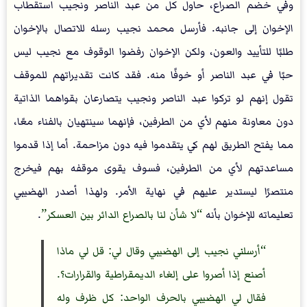
وفي خضم الصراع، حاول كل من عبد الناصر ونجيب استقطاب
الإخوان إلى جانبه. فأرسل محمد نجيب رسله للاتصال بالإخوان
طلبًا للتأييد والعون، ولكن الإخوان رفضوا الوقوف مع نجيب ليس
حبًا في عبد الناصر أو خوفًا منه. فقد كانت تقديراتهم للموقف
تقول إنهم لو تركوا عبد الناصر ونجيب يتصارعان بقواهما الذاتية
دون معاونة منهم لأي من الطرفين، فإنهما سينتهيان بالفناء معًا،
مما يفتح الطريق لهم كي يتقدموا فيه دون مزاحمة. أما إذا قدموا
مساعدتهم لأي من الطرفين، فسوف يقوى موقفه بهم فيخرج
منتصرًا ليستدير عليهم في نهاية الأمر. ولهذا أصدر الهضيبي
تعليماته للإخوان بأنه
لا شأن لنا بالصراع الدائر بين العسكر
.
أرسلني نجيب إلى الهضيبي وقال لي: قل لي ماذا
أصنع إذا أصروا على إلغاء الديمقراطية والقرارات؟.
فقال لي الهضيبي بالحرف الواحد: كل ظرف وله