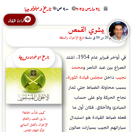
۲٤ مارس ۲۰۲۵
۹:۰۰ ص
تاريخ وميثولوچيا
قراءة المقال
بيشوي القمص
المقال رقم 26 من 94 في سلسلة
تاريخ الإخوان والسلطة
تاريخ الإخوان والسلطة
في أواخر فبراير عام 1954، اشتد
الصراع بين عبد الناصر و
محمد
نجيب
داخل
مجلس قيادة الثورة
،
بسبب محاولة الضباط جني ثمار
نجاح الحركة ولو على حساب
المبادئ والأخلاق. فكان أول ما
كيف نشأت الجماعة؟
فعله ضباط القيادة هو استبدال
ما بين العنف والنفاق
الإخوان والعمل السياسي
سياراتهم الجيب بسيارات صالون
نشأة النظام الخاص