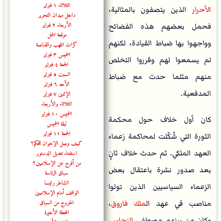
الثلاثاء ١ فبراير
الأحرار
الذين يتصفون بالمثالية،
داخل ميدان التحرير
الأربعاء ٢ فبراير
فحمل بعضهم هذه الفضائح
موقعة الجمل
وواجهوا بها ضباط القيادة، لكنهم
كرات اللهب والقناصة
الخميس ٣ فبراير
لم يسمعوا لهم وقرروا التخلص
الجمعة ٤ فبراير
السبت ٥ فبراير
منهم مثلما حدث مع ضباط
الأحد ٦ فبراير
المدفعية.
الإثنين ٧ فبراير
الثلاثاء والأربعاء
الخميس ١٠ فبراير
كان أول خلاف حول محكمة
ليلة الخميس
الجمعة ١١ فبراير
الثورة التي شُكّلت لمحاكمة زعماء
كيف وصل الإخوان للحكم؟
العهد الملكي. ثم حدث خلاف ثانٍ
استفتاء تعديل الدستور
من أفرج عن الإسلاميين؟
بعد صدور نشرة باعتقال بعض
سباق الرئاسة
الشاطر رئيسا
الزعماء السياسيين الذين تولوا
الواقف أمام الإسلاميين
الخروج من السباق
مناصب في عهد ال
ملك فاروق
،
المحطة الأخيرة
وكان من بينهم مصطفى
النحاس
.