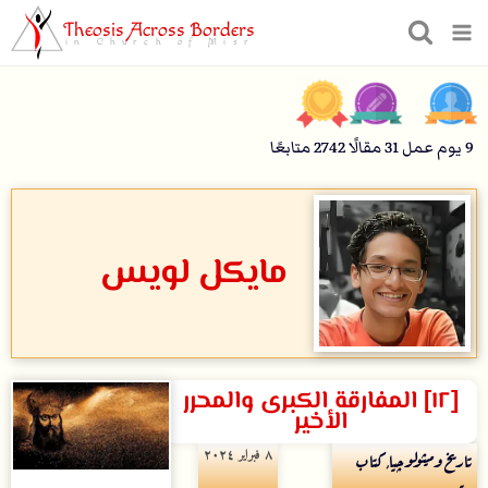
Theosis Across Borders
in Church of Misr
9
يوم عمل
31
مقالًا
2742
متابعًا
مايكل لويس
[١٢] المفارقة الكبرى والمحرر
الأخير
۸ فبراير ۲۰۲٤
تاريخ وميثولوچيا
,
كتاب