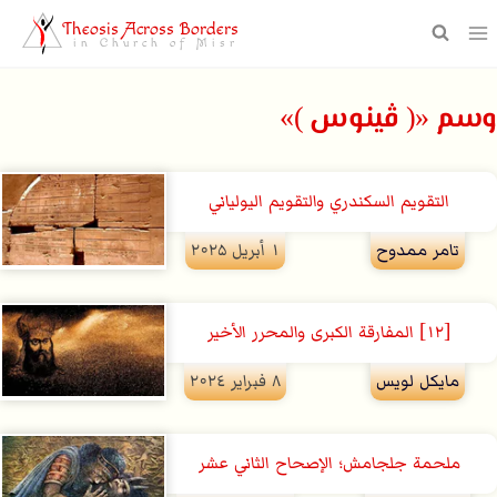
Theosis Across Borders
in Church of Misr
وسم «( ڤينوس )»
التقويم السكندري والتقويم اليولياني
تامر ممدوح
۱ أبريل ۲۰۲۵
[١٢] المفارقة الكبرى والمحرر الأخير
مايكل لويس
۸ فبراير ۲۰۲٤
ملحمة جلجامش؛ الإصحاح الثاني عشر