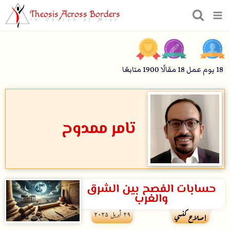
Theosis Across Borders
in Church of Misr
18
يوم عمل
18
مقالًا
1900
متابعًا
تامر ممدوح
حسابات الفصح بين الشرق
والغرب
۲۹ أبريل ۲۰۲۵
إصلاح كنسي