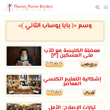
Theosis Across Borders
in Church of Misr
وسم «( بابا يوساب الثاني )»
معضلة الكنيسة مع الأب
متى المسكين [٣]
۱٤ يوليو ۲۰۲٦
وديع منصور
إشكالية التعليم الكنسي
المعاصر
۹ يوليو ۲۰۲٦
كمال زاخر
تيارات الإصلاح: الأمل