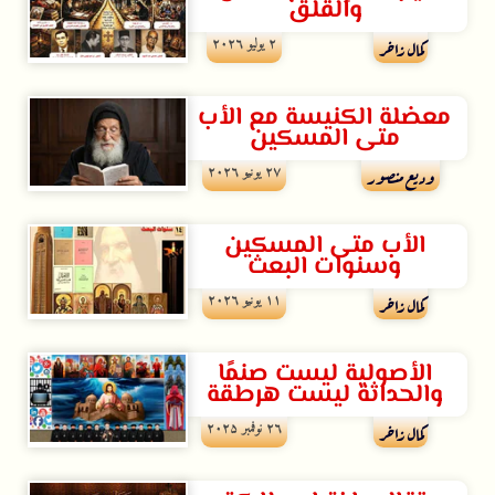
والقلق
۲ يوليو ۲۰۲٦
كمال زاخر
معضلة الكنيسة مع الأب
متى المسكين
۲۷ يونيو ۲۰۲٦
وديع منصور
الأب متى المسكين
وسنوات البعث
۱۱ يونيو ۲۰۲٦
كمال زاخر
الأصولية ليست صنمًا
والحداثة ليست هرطقة
۲٦ نوفمبر ۲۰۲۵
كمال زاخر