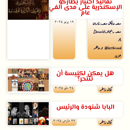
تقاليد اختيار بطاركة
الإسكندرية على مدى ألفي
عام
۱۹ يونيو ۲۰۲۵
سعد مايكل سعد، نادين
سعد ريجلز، Donald
A.
Westbrook و ماهر
عزيز
هل يمكن لكنيسة أن
تنتحر؟
۲٤ مايو ۲۰۲۵
كمال زاخر
البابا شنودة والرئيس
۲۲ مارس ۲۰۲۵
كمال زاخر