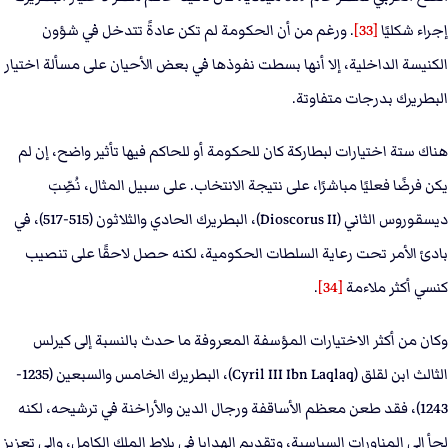
إجراء شكليًا
[33]
. ورغم من أن الحكومة لم تكن عادةً تتدخل في شؤون
الكنيسة الداخلية، إلا أنها بسطت نفوذها في بعض الأحيان على مسألة اختيار
البطريرك بدرجات متفاوتة.
هناك ستة اختيارات لبطاركة كان للحكومة أو للحاكم فيها تأثير واضح، إن لم
يكن فرضًا فعليًا مباشرًا، على نتيجة الانتخاب. على سبيل المثال، نُصِّبَ
ديسقوروس الثاني (Dioscorus II)، البطريرك الحادي والثلاثون (515-517)، في
بادئ الأمر تحت رعاية السلطات الحكومية، لكنه حصل لاحقًا على تنصيب
كنسي أكثر ملاءمة
[34]
.
وكان من أكثر الاختيارات المؤسفة المعروفة ما حدث بالنسبة إلى كيرلس
الثالث ابن لقلق (Cyril III Ibn Laqlaq)، البطريرك الخامس والسبعين (1235-
1243)، فقد طعن معظم الأساقفة ورجال الدين والأراخنة في ترشيحه، لكنه
لجأ إلى المناورات السياسية، وتقديم الهدايا في بلاط الملك الكامل، وإلى تعزيز