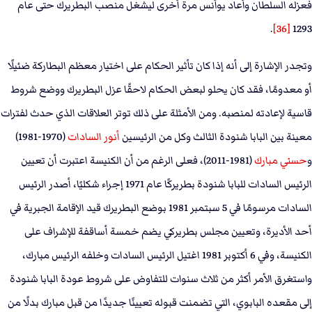
فعزله السلطان وأعاد يوأنس مرة أخرى ليشغل منصب البطريرك حتى عام
.
[36]
1293
وتجدر الإشارة إلى أنه إذا كان تأثير الحكام على اختيار معظم البطاركة ضئيلًا
أو معدومًا، فقد كان يحلو لبعض الحكام لاحقًا عزل البطريرك ووضع شروط
قاسية لإعادته لمنصبه. ومن الأمثلة على ذلك توتر العلاقات الذي حدث لفترات
معينة بين البابا شنودة الثالث وكل من الرئيسين
أنور السادات
(1970-1981)
و
حسني مبارك
(1981-2011)، فعلى الرغم من أن الكنيسة اعتبرت أن تعيين
الرئيس السادات للبابا شنودة بطريركًا عام 1971 إجراء شكليًا، أصدر الرئيس
السادات مرسومًا في 5 سبتمبر 1981 بوضع البطريرك قيد الإقامة الجبرية في
أحد الأديرة، وتعيين مجلس بطريركي يضم خمسة أساقفة للإشراف على
الكنيسة، وفي 6 أكتوبر 1981 اغتيل الرئيس السادات وخلفه الرئيس مبارك،
واستغرق الأمر أكثر من ثلاث سنوات للتفاوض على شروط عودة البابا شنودة
إلى مقعده البابوي، التي تضمنت قبوله تعيينًا جديدًا من قبل مبارك بدلًا من