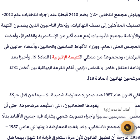
ويتولى مجمع انتخابي -كان يضم 2410 قبطيًا عند إجراء انتخابات عام 2012-
تصنيف المتأهلين إلى نصف النهائيات، ويُختار الناخبون الذين يضمون الكهنة
والأراخنة بجميع الأبرشيات (مع عدد أكبر من الإسكندرية والقاهرة)، وأعضاء
المجلس الملي العام، ووزراء الأقباط السابقين والحاليين، وأعضاء حاليين في
البرلمان، ومجموعة من ممثلي ال
كنيسة الإثيوبية
[المادة 9]. وأخيرًا بعد
إقامة احتفال خاص بالقداس الإلهي تُقام القرعة الهيكلية بين أفضل ثلاثة
مرشحين نهائيين [المادة 18].
لقي قانون عام 1957 عند صدوره معارضة شديدة، لا سيما من قِبَل حركة
مدارس الأحد التي كان يقودها العلمانيون، التي استُبعد مرشحوها، حتى أن
أهلا.. أساعدك إزاي؟
بعض المعارضين طالبوا بإجراء تصويت شعبي يشارك فيه جميع الأقباط بدلًا
من نظام المجمع الانتخابي، وقد بلغت المعارضة ذروتها في عامي 1957 –
1958، لدرجة أن تطبيق القانون لأول مرة استغرق قرابة 18 شهرًا، بينما ظل