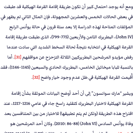
ومع أنه يوجد احتمال كبير أن تكون طريقة إقامة القرعة الهيكلية قد طبقت
في بعض الحالات الخمس والعشرين المجهولة، فإن المثال الثاني لم يظهر في
المؤلفات المتاحة لهذه الدراسة إلا بعد ستة قرون في حالة يوأنس الرابع
(John IV)، البطريرك الثامن والأربعين (775-799)، الذى طبقت طريقة إقامة
القرعة الهيكلية في انتخابه نتيجةً لحالة السخط الشديد التي سادت عندما
رفض مؤيدو المرشحين البطريركيين الثلاثة التزحزح عن مواقفهم
[31]
. أما
بالنسبة للبابا ميخائيل الخامس، البطريرك الحادي والسبعين (1145-1146)، فقد
أُقيمت القرعة الهيكلية في ظل عدم وجود خيار واضح
[32]
.
ويشير “مارك سوانسون” إلى أن أحد أوضح البيانات الموثقة بشأن إقامة
القرعة الهيكلية لاختيار البطريرك كتقليد راسخ جاء في عامي 1216-1217، عند
اقتراح هذه الطريقة (ولكن لم يتم تطبيقها) للاختيار من بين المتنافسين بعد
وفاة يوأنس السادس (John VI) (2010: 86-88). وكان أحد المرشحين هو