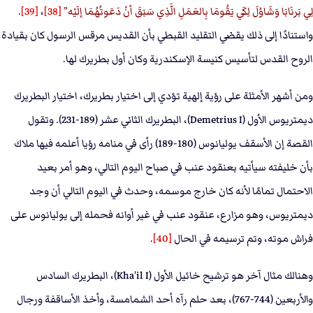
لِي بَرنَابَا وَشَاوُلَ لِكَي يَقُومَا بِالعَمَلِ الَّذِي سَبَقَ أنْ دَعَوتُهُمَا إلَيْه
[38]
،
[39]
.
واستنادًا إلى ذلك يقضي التقليد القبطي بأن القديس مرقس الرسول كان بقيادة
الروح القدس لتأسيس كنيسة الإسكندرية وكان أول بطريرك لها.
ومن أشهر الأمثلة على رؤية إلهية تؤدي إلى اختيار بطريرك، اختيار البطريرك
ديمتريوس الأول (Demetrius I)، البطريرك الثاني عشر (189-231). وتقول
القصة إن الأسقف يوليانوس (180-189) رأى في منامه رؤيا أعلمه فيها ملاك
بأن خليفته سيأتيه بعنقود عنب في صباح اليوم التالي، وهو أمر بعيد
الاحتمال تمامًا لأنه كان خارج موسمه، وحدث في اليوم التالي أن وجد
ديمتريوس، وهو مزارع، عنقود عنب في غير أوانه فحمله إلى يوليانوس على
فراش موته، وتم ترسيمه في الحال
[40]
.
وهنالك مثال آخر هو ترشيح خائيل الأول (Kha'il I)، البطريرك السادس
والأربعين (744-767)، بعد حلم رآه أحد الشمامسة، وأخذ الأساقفة ورجال