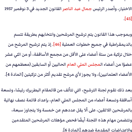
الاختيار، وأصدر الرئيس
جمال عبد الناصر
القانون الجديد في 3 نوفمبر 1957
.
[45]
وبموجب هذا القانون يتم ترشيح المرشحين وانتخابهم بطريقة تتسم
بالديمقراطية في جميع خطوات العملية
[46]
. إذ يتم ترشيح المرشح من
خلال تزكية من ستة أعضاء على الأقل من مجمع الأساقفة، أو من اثني عشر
عضوًا من أعضاء ال
مجلس الملي العام
الحاليين أو السابقين (معظمهم من
الأعضاء العلمانيين)، ولا يجوز لأي مرشح تقديم أكثر من تزكيتين [المادة 4].
بعد ذلك تقوم لجنة الترشيح، التي تتألف من قائمقام البطريرك رئيسًا، وتسعة
أساقفة وتسعة أعضاء من المجلس الملي العام، بإعداد قائمة نصف نهائية
بالمرشحين اللائقين، على ألا يقل عددهم عن خمسة ولا يتجاوز سبعة،
وتتضمن مهام هذه اللجنة أيضًا فحص مؤهلات المرشحين المتقدمين
والاعتراضات المقدمة ضدهم [المادة 6].