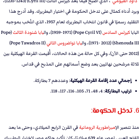
“
داود الفيومي
”، الذي أصبح فيما بعد كيرلس الثالث (Cyril III) (1235-1243)،
ويرد أدناه كمثال على تدخل الحكومة في اختيار البطريرك. وقد أدرج هذا
التقليد رسميًا في قانون انتخاب البطريرك لعام 1957، الذي انتُخب بموجبه
البابا
كيرلس السادس
(Pope Cyril VI) (1959-1971)، وال
بابا شنودة الثالث
(Pope
Shenouda III) (1971- 2012)، وال
بابا تواضروس الثاني
(Pope Tawadros II)
(2012 حتى الآن)، وفي كل حالة من هذه الحالات، أُقيمت القرعة الهيكلية بين
ثلاثة مرشحين نهائيين بعد وضع أسمائهم على المذبح في قداس.
إجمالي عدد إقامة القرعة الهيكلية
: وعددهم 7 بطاركة.
ترتيب البطاركة
: 4، 48، 71، 105، 116، 117، 118.
6. تدخل الحكومة:
منذ تنصير ال
إمبراطورية الرومانية
في القرن الرابع الميلادي، وحتى ما بعد
الفتح العربي لمصر عام 639 ميلاديًا، كان تأكيد حاكم مصر لاختيار البطريرك