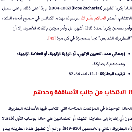
البابا زكريا الشهير (Pope Zacharias) (1004-1032). وردًا على ذلك، وعلى سبيل
الانتقام، أصدر
الحاكم بأمر الله
مرسومًا بهدم الكنائس في جميع أنحاء البلاد،
وأمر بسجن زكريا لمدة ثلاثة أشهر، بل وأمر مرتين بإلقائه للأسود، إلا أن
“البطريرك القديس” نجا بمعجزة في كل مرة
[43]
.
إجمالي عدد التعيين الإلهي، أو الرؤية الإلهية، أو العلامة الإلهية
:
وعددهم 5 بطاركة.
ترتيب البطاركة
: 1، 12، 46، 64، 82.
8. الانتخاب من جانب الأساقفة وحدهم:
الحالة الوحيدة في المؤلفات المتاحة التي انتخب فيها الأساقفة البطريرك
دون أي إشارة إلى مشاركة الكهنة أو العلمانيين هي حالة يوساب الأول (Yusab
I)، البطريرك الثاني والخمسين (830-849). ورغم أن تطبيق هذه الطريقة يبدو