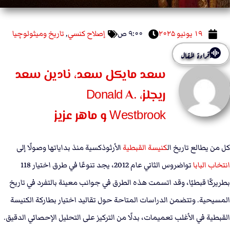
۱۹ يونيو ۲۰۲۵
۹:۰۰ ص
إصلاح كنسي
,
تاريخ وميثولوچيا
قراءة المقال
سعد مايكل سعد، نادين سعد
ريجلز، Donald A.
Westbrook و ماهر عزيز
كل من يطالع تاريخ ال
كنيسة القبطية
الأرثوذكسية منذ بداياتها وصولًا إلى
انتخاب البابا
تواضروس الثاني عام 2012، يجد تنوعًا في طرق اختيار 118
بطريركًا قبطيًا، وقد اتسمت هذه الطرق في جوانب معينة بالتفرد في تاريخ
المسيحية. وتتضمن الدراسات المتاحة حول تقاليد اختيار بطاركة الكنيسة
القبطية في الأغلب تعميمات، بدلًا من التركيز على التحليل الإحصائي الدقيق.