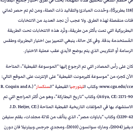
في خضم السعي لتحقيق هذه المهمة، بُحث في طرق اختيار جميع البطاركة
(118 بطريركًا)، وحُددت المبادئ والتقاليد ذات الصلة، ومن ثم تم حصر ثماني
فئات منفصلة لهذه الطرق. ولا عجب أن نجد العديد من الانتخابات
البطريركية التي تمت بأكثر من طريقة، وتُرد هذه الانتخابات تحت الطريقة
المُستخدمة بدقة. وفي كل حالة، ينبغي التمييز بين اختيار البطريرك وطقس
الرسامة أو التكريس الذي يتم بوضع الأيدي عقب عملية الاختيار.
كان على رأس المصادر التي تم الرجوع إليها “الموسوعة القبطية”، المتاحة
الآن كجزء من “موسوعة كليرمونت القبطية” على الإنترنت على الموقع التالي:
www.cgu.edu/cce؛ وكتاب ال
ليتورجي
ا القبطية “ال
سنكسار
” (R. Coquin and A.
Atiya, CE: 2171-90)؛ وكتاب “تاريخ البطاركة”، وهو من أكثر المراجع التي تم
الاستشهاد بها في المؤلفات التاريخية القبطية المتاحة (J.D. Heijer, CE:
1239-42)؛ وكتاب “باباوات مصر”، الذي يتألف من ثلاثة مجلدات، بقلم ستيفن
ديفيز (2004)، ومارك سوانسون (2010)، ومجدي جرجس وبيترنيلا فان دورن