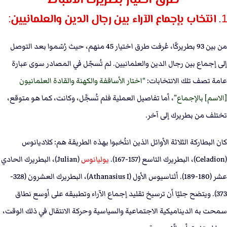
طرق اختيار بطريرك الأقباط
1. انتخاب بإجماع الآراء بين رجال الدين والعلمانيين:
من بين 93 بطريركًا، عُرفت طرق اختيار 45 منهم، حيث رُسّموا بعد التوصل
إلى إجماع بين رجال الدين والعلمانيين. لم تُسجّل في المصادر سوى عبارة
عامة تصف تلك الانتخابات:
اختار الأساقفة والكهنة والقادة العلمانيون
[الاسم] بالإجماع
، أما تفاصيل العملية فلم تُسجَّل، وكانت، كما هو متوقع،
تختلف من بطريرك إلى آخر.
كان البطاركة الثلاثة الأوائل الذين انتُخبوا بهذه الطريقة هم: كلاديانوس
(Celadion)، البطريرك التاسع (157-167).
يوليانوس
(Julian)، البطريرك الحادي
عشر (180-189). أثناسيوس الأول (Athanasius I)، البطريرك العشرون (328-
373). ويتضح جليًا أن ترسيخ تقليد إجماع الآراء وتطبيقه على أوسع نطاق
سمحت به الديناميكية الاجتماعية والسياسية وحركة الانتقال في ذلك الوقت،