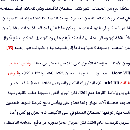
علاقته مع ابن الميقات، كبير كتبة السلطان الأقباط. وكان للحاكم أيضًا مصلحة
في استمرار هذه الحالة من الجمود. وبعد انقضاء 19 عامًا مؤلمة، انتصر ابن
لقلق والحاكم في النهاية عندما لم يكن باقيًا على قيد الحياة إلا اثنين فقط من
الأساقفة لإجراء الرسامة، بَيْدَ أنه قد أرغم على رد الجميل للحاكم بدفع أموال
من الذهب، ونتيجة لاحتياجه لجأ إلى السيمونية والضرائب على رعيته
[35]
.
ومن الأمثلة المؤسفة الأخرى على التدخل الحكومي حالة
يوأنس السابع
(John VII)، البطريرك السابع والسبعين (1262-1268 و1271-1293)، و
غبريال
الثالث
(Gabriel III)، البطريرك الثامن والسبعين (1268-1271). فلقد اختير
غبريال بإقامة القرعة عام 1261، لكن الوزير ألغى النتيجة عقب تلقيه رشوة
قدرها خمسة آلاف دينار؛ ولما تعذر على يوأنس دفع غرامة قدرها خمسين
ألف دينار فرضها السلطان المملوكي على الأقباط، قام بعزل يوأنس وأعاد
غبريال للرسامة عام 1268. لكن غبريال عجز بدوره عن دفع الغرامة الباهظة،