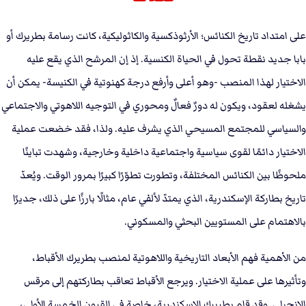
على امتداد تاريخ الكنائس؛ الأرثوذكسية والكاثوليكية، كانت رسامة بطريرك أو
بابا جديد نقطة تحول في الحياة الكنسية. إذ إن المرشح الذي يقع عليه
الاختيار لهذا المنصب -وهو أعلى وأرفع درجة كهنوتية في الكنيسة- يمكن أن
يشغله لعقود، ويكون له دورٌ فعالٌ ومحوري في التوجيه اللاهوتي والاجتماعي
والسياسي للمجتمع المسيحي الذي يشرف عليه. ولذا، فقد خضعت عملية
الاختيار دائمًا لقوى سياسية واجتماعية داخلية وخارجية، وشهدت تباينًا
ملحوظًا بين الكنائس المختلفة، وتطورت تطوّرًا كبيرًا بمرور الوقت. ويُعدّ
تاريخ بطاركة الإسكندرية، الذي يمتدّ لألفي عام، مثالًا بارزًا على ذلك، جديرًا
بالاهتمام على المستويين البحثي والمسكوني.
من الأهمية فهم الأبعاد التاريخية واللاهوتية لمنصب بطريرك الأقباط،
وتأثيرها على عملية الاختيار. ويرجع الأقباط تعاقب بطاركتهم إلى مرقس
الإنجيلي. وقد قام بطريرك الإسكندرية، خاصة في القرون الخمسة الأولى،