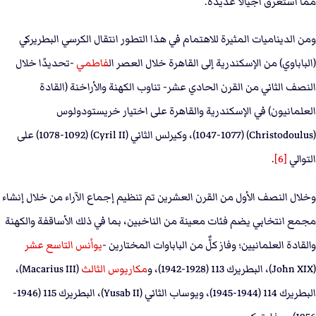
مما استغرق أجيالًا عديدة.
ومن الديناميات المثيرة للاهتمام في هذا التطور انتقال الكرسي البطريركي
(الباباوي) من الإسكندرية إلى القاهرة خلال العصر ال
فاطمي
-تحديدًا خلال
النصف الثاني من القرن الحادي عشر- تناوب الكهنة والأراخنة (القادة
العلمانيون) في الإسكندرية والقاهرة على اختيار خريستودولوس
(Christodoulus) (1047-1077)، وكيرلس الثاني (Cyril II) (1078-1092) على
التوالي
[6]
.
وخلال النصف الأول من القرن العشرين تم تنظيم إجماع الآراء من خلال إنشاء
مجمع انتخابي يضم فئات معينة من الناخبين، بما في ذلك الأساقفة والكهنة
والقادة العلمانيين؛ وفاز كلٌّ من الباباوات المختارين -
يوأنس التاسع عشر
(John XIX)، البطريرك 113 (1928-1942)، و
مكاريوس الثالث
(Macarius III)،
البطريرك 114 (1944-1945)، ويوساب الثاني (Yusab II)، البطريرك 115 (1946-