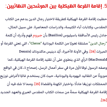
5. إقامة القرعة الهيكلية بين المرشحين النهائيين:
حظيت إقامة القرعة الهيكلية كطريقة لاختيار رجال الدين بدعم من الكتاب
المقدس، وكتابات آباء الكنيسة، والدراسات المعاصرة. على سبيل المثال،
جادل رئيس الأساقفة باسيليوس (Basilios) بأن
جيروم
فهم وأدرك أن كلمة
رجال الدين
مشتقة لغويًا من الكلمة اليونانية
Cleros
، التي تعني القرعة أو
الميراث
[24]
. وفي الآونة الأخيرة، أيّد دينيس ماكدونالد (Dennis
MacDonald) الرأي الذي ينطوي على أن تقليد إقامة القرعة الهيكلية، كما
وصفه الرسول لوقا لأول مرة في سفر أعمال الرسل، إصحاح 1، كان في الواقع
موروثًا عن التقاليد اليهودية واليونانية، حيث كان يستخدم غالبًا لأغراض توزيع
الممتلكات توزيعًا عادلًا، واختيار الكهنة والقضاة
[25]
. ومما لا شك فيه أن
إقامة القرعة الهيكلية سمةً من سمات الكتاب المقدس العبري والعهد الجديد
.
[26]