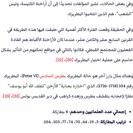
وفي بعض الحالات، تشير المؤلفات تحديدًا إلى أن أراخنة الكنيسة، وليس
“الشعب”، هم الذين انتخبوا البطريرك.
وفي الحقيقة وقعت الفترة الأكثر أهمية التي طبقت فيها هذه الطريقة في
القرنين السابع عشر والثامن عشر، عندما كان الأراخنة الأقباط هم القادة
الفعليون للمجتمع القبطي، فكانوا بالتالي في مواقع تمكنهم من التأثير بشكل
حاسم على عملية اختيار البطريرك
[20]
،
[21]
.
وهناك مثال بارز آخر هو حالة البطريرك
بطرس السادس
(Peter VI)، البطريرك
رقم 104 (1718-1726)، الذي
اختاره بعناية
الأرخن
لطف الله أبو يوسف
نظرًا لإعجابه بتقشف بطرس وزهده كراهب في دير القديس بولس
[22]
،
[23]
.
إجمالي عدد العلمانيين وحدهم
: 8 بطاركة.
ترتيب البطاركة
: 3، 19، 44، 70، 74، 77، 103، 104.