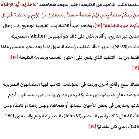
عندما طلب التلاميذ من الكنيسة اختيار سبعة شمامسة
فَاختَارُوا أيُّهَا الإخْوَةُ
مِنْ بَينِكُمْ سَبْعَةَ رِجَالٍ لَهُمْ سُمْعَةٌ حَسَنَةٌ وَمُمتَلِئِينَ مِنَ الرُّوحِ وَالحِكْمَةِ فَنوكِلَ
إلَيْهِمْ هَذِهِ الخِدْمَةَ
[16]
، وضعوا مبدأً للانتخابات القبطية لجميع رتب رجال
الدين عبر التاريخ، وأقدم مثال على ذلك هو أبيليوس (Abilius)، البطريرك
الثالث (85-98)، الذي، وفقًا للتقليد، رُسمه الرسول لوقا بعد نحو خمسين عامًا
فقط من بدء التقليد الذي ينص على اختيار الشعب ورسامة الكنيسة
[17]
،
.
[18]
هناك سبع وقائع أخرى وردت في المؤلفات انتخب فيها العلمانيون البطريرك
الجديد، على ما يبدو دون مشاركة رجال الدين. وليس من المستغرب أنهم
كانوا يختارون في بعض الأحيان علمانيًا أو شماسًا، وليس راهبًا أو كاهنًا، ومن
الأمثلة على ذلك يوأنس السادس (John VI)، البطريرك الرابع والسبعون (1189-
1216)، الذي كان علمانيًا
[19]
.