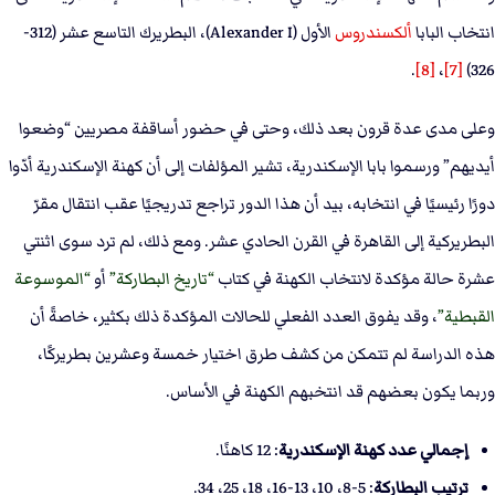
انتخاب البابا
ألكسندروس
الأول (Alexander I)، البطريرك التاسع عشر (312-
.
[8]
،
[7]
326)
وعلى مدى عدة قرون بعد ذلك، وحتى في حضور أساقفة مصريين “وضعوا
أيديهم” ورسموا بابا الإسكندرية، تشير المؤلفات إلى أن كهنة الإسكندرية أدّوا
دورًا رئيسيًا في انتخابه، بيد أن هذا الدور تراجع تدريجيًا عقب انتقال مقرّ
البطريركية إلى القاهرة في القرن الحادي عشر. ومع ذلك، لم ترد سوى اثنتي
عشرة حالة مؤكدة لانتخاب الكهنة في كتاب
تاريخ البطاركة
أو
الموسوعة
القبطية
، وقد يفوق العدد الفعلي للحالات المؤكدة ذلك بكثير، خاصةً أن
هذه الدراسة لم تتمكن من كشف طرق اختيار خمسة وعشرين بطريركًا،
وربما يكون بعضهم قد انتخبهم الكهنة في الأساس.
إجمالي عدد كهنة الإسكندرية
: 12 كاهنًا.
ترتيب البطاركة
: 5-8، 10، 13-16، 18، 25، 34.