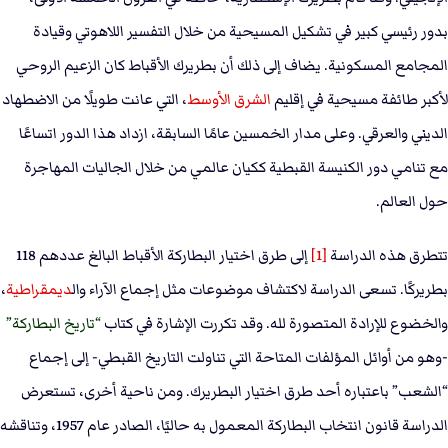
بدور رئيسي كبير في تشكيل المسيحية من خلال التفسير اللاهوتي وقيادة
المجامع المسكونية. يضاف إلى ذلك أن بطريرك الأقباط كان الزعيم الروحي
لأكبر طائفة مسيحية في إقليم
الشرق الأوسط
، التي عانت طويلًا من الاضطهاد
الديني والعرقي. وعلى مدار الخمسين عامًا السابقة، ازداد هذا الدور اتساعًا
مع تنامي دور الكنيسة القبطية ككيان عالمي من خلال الجاليات المهاجرة
حول العالم.
تتطرق هذه الدراسة
[1]
إلى طرق اختيار البطاركة الأقباط البالغ عددهم 118
بطريركًا. تسعى الدراسة لاكتشاف موضوعات مثل إجماع الآراء وال
ديمقراطية
،
والخضوع للإرادة المتصورة لله. وقد تكررت الإشارة في كتاب
تاريخ البطاركة
-وهو من أوائل المؤلفات المتاحة التي تناولت التاريخ القبطي- إلى إجماع
“الشعب” باعتباره أحد طرق اختيار البطريرك. ومن ناحية أخرى، تستعرض
الدراسة قانون انتخاب البطاركة المعمول به حاليًا، الصادر عام 1957، وتناقشه