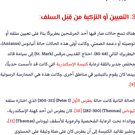
3. التعيين أو التزكية من قِبَل السلف:
هناك تسع حالات صار فيها أحد المرشحين بطريركًا بناءً على تعيين سلفه أو
توصيته أو دعمه الضمني. وكانت أولى هذه الحالات حالة أنيانوس (Anianus)،
البطريرك الثاني (68-85). احتاج القديس مرقس (St. Mark) إلى سيامة قائد
مخلص جدير بالثقة لرعاية
كنيسة الإسكندرية
التي كانت قد تأسست حديثًا،
بينما كان يقوم بالتبشير في مناطق أخرى. وكانت هذه هي الممارسة الرسولية
.
[9]
الحالة الثانية كانت حالة
بطرس الأول
(Peter I) (300-311) الذي اختاره سلفه
ثيوناس
(Theonas) (282-300)
[10]
. كان بطرس ابن أحد كهنة الإسكندرية،
ووالداه تحت الرعاية الشخصية والرعوية للأسقف ثيوناس (Theonas)
[11]
،
وتشير تقاليد الكنيسة إلى أن بطرس كان على صلة وثيقة على المستوى