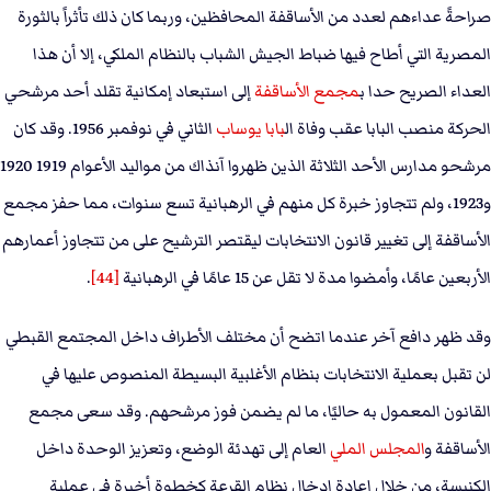
صراحةً عداءهم لعدد من الأساقفة المحافظين، وربما كان ذلك تأثراً بالثورة
المصرية التي أطاح فيها ضباط الجيش الشباب بالنظام الملكي، إلا أن هذا
العداء الصريح حدا ب
مجمع الأساقفة
إلى استبعاد إمكانية تقلد أحد مرشحي
الحركة منصب البابا عقب وفاة ال
بابا يوساب
الثاني في نوفمبر 1956. وقد كان
مرشحو مدارس الأحد الثلاثة الذين ظهروا آنذاك من مواليد الأعوام 1919 1920
و1923، ولم تتجاوز خبرة كل منهم في الرهبانية تسع سنوات، مما حفز مجمع
الأساقفة إلى تغيير قانون الانتخابات ليقتصر الترشيح على من تتجاوز أعمارهم
الأربعين عامًا، وأمضوا مدة لا تقل عن 15 عامًا في الرهبانية
[44]
.
وقد ظهر دافع آخر عندما اتضح أن مختلف الأطراف داخل المجتمع القبطي
لن تقبل بعملية الانتخابات بنظام الأغلبية البسيطة المنصوص عليها في
القانون المعمول به حاليًا، ما لم يضمن فوز مرشحهم. وقد سعى مجمع
الأساقفة و
المجلس الملي
العام إلى تهدئة الوضع، وتعزيز الوحدة داخل
الكنيسة، من خلال إعادة إدخال نظام القرعة كخطوة أخيرة في عملية