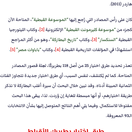
هاردر (2011).
كان على رأس المصادر التي رُجع إليها
الموسوعة القبطية
، المتاحة الآن
كجزء من
موسوعة كليرمونت القبطية
الإلكترونية
[2]
، وكتاب الليتورجيا
القبطية
السنكسار
[3]
، وكتاب
تاريخ البطاركة
، وهو من أكثر المراجع
استشهادًا في المؤلفات التاريخية القبطية
[4]
، وكتاب
باباوات مصر
[5]
.
تعذر تحديد طرق اختيار 25 من أصل 118 بطريركًا، لعِلة قصور المصادر
المتاحة. كما لم يُكتشف، لنفس السبب، أي طرق اختيار جديدة تتجاوز الفئات
الثمانية المبينة أدناه. وقد تبين خلال البحث أن سيرة أغلب البطاركة لا تذكر
طريقة اختيارهم، أو أنها مبسطة للغاية إن وُردت. لذا، يبقى هذا البحث
مفتوحًا للاستكمال. وفيما يلي أهم النتائج المتوصل إليها بشأن الانتخابات
الـ93 المعروفة.