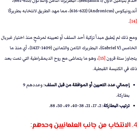
خدم بنيامين الأول (Benjamin I)، البطريرك الثامن والثلاثون (622-661)،
أندرونيكوس (Andronicus) (616-622)، مما مهد الطريق لانتخابه بطريركًا
.
[14]
ومع ذلك لم يُطبق مبدأ تزكية أحد السلف أو تعيينه لمرشحٍ منذ اختيار غبريال
الخامس (Gabriel V)، البطريرك الثامن والثمانين (1409-1427)، أي منذ ما
يتجاوز ستة قرون
[15]
، وهو ما يتماشى مع روح الديمقراطية التي تمت بعد
ذلك في الكنيسة القبطية.
إجمالي عدد التعيين أو الموافقة من قبل السلف
: وعددهم 9
بطاركة.
ترتيب البطاركة
: 2، 17، 21، 38-40، 49، 50، 88.
4. الانتخاب من جانب العلمانيين وحدهم: