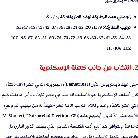
1956) – بفارق كبير.
إجمالي عدد البطاركة لهذه الطريقة
: 45 بطريركًا.
ترتيب البطاركة
: 9، 11، 20، 22-24، 28، 36، 37، 42، 43، 45، 47، 51،
53، 54، 55، 61، 62، 63، 66-69، 72، 73، 76، 80، 81، 83، 87، 95، 100-
102، 106-115.
2. انتخاب من جانب كهنة الإسكندرية
حتى عهد ديمتريوس الأول (Demetrius I)، البطريرك الثاني عشر (189-231)،
كان أسقف الإسكندرية هو الأسقف الوحيد في مصر كلها، وترأس مجلسًا ضم
اثني عشر كاهنًا، وعند وفاته، انتخب الاثنا عشر خليفةً له من بينهم، ثم وضع
الأحد عشر الآخرون أيديهم عليه (M. Shoucri, “Patriarchal Election” CE:
1911-2). ويتوافق هذا مع أدب الكنيسة القديم الذي يصف الدور البارز، بل
والحاسم، لكهنة الإسكندرية، في انتخابات معظم أساقفة الإسكندرية، حتى