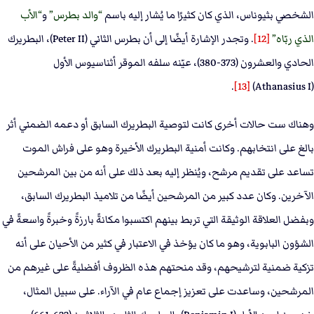
الشخصي بثيوناس، الذي كان كثيرًا ما يُشار إليه باسم
والد بطرس
و
الأب
الذي ربّاه
[12]
. وتجدر الإشارة أيضًا إلى أن بطرس الثاني (Peter II)، البطريرك
الحادي والعشرون (373-380)، عيّنه سلفه الموقر أثناسيوس الأول
.
[13]
(Athanasius I)
وهناك ست حالات أخرى كانت لتوصية البطريرك السابق أو دعمه الضمني أثر
بالغ على انتخابهم. وكانت أمنية البطريرك الأخيرة وهو على فراش الموت
تساعد على تقديم مرشح، ويُنظر إليه بعد ذلك على أنه من بين المرشحين
الآخرين. وكان عدد كبير من المرشحين أيضًا من تلاميذ البطريرك السابق،
وبفضل العلاقة الوثيقة التي تربط بينهم اكتسبوا مكانةً بارزةً وخبرةً واسعةً في
الشؤون البابوية، وهو ما كان يؤخذ في الاعتبار في كثير من الأحيان على أنه
تزكية ضمنية لترشيحهم، وقد منحتهم هذه الظروف أفضليةً على غيرهم من
المرشحين، وساعدت على تعزيز إجماع عام في الآراء. على سبيل المثال،