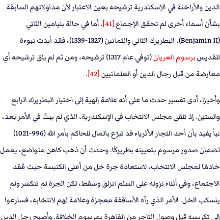
الدين والأراخنة في الإسكندرية ترشيحه بعين الاعتبار لأن مداولاتهم السابقة
بشأن أسماء أخرى لم تحقق الإجماع
[41]
. أما في حالة بنيامين الثاني
(Benjamin II)، البطريرك الثاني والثمانين (1327-1339)، فقد أيدت نبوءة
للقديس
برسوم العريان
(توفي عام 1317) ترشيحه، ومن ثم لم يلق ترشيحه أي
معارضة من قبل رجال الدين أو العلمانيين
[42]
.
وأخيرًا، أدى تفسير حدث ما على أنه علامة إلهية إلى اختيار البطريرك الرابع
والستين. إذ تلقى مجلس الانتخاب في الإسكندرية، الذي لم يبتّ في الأمر بعد،
نبأ يفيد بأن أحد التجار الأثرياء قد تبرّع بالمال للحاكم بأمر الله (996-1021)
لضمان صدور مرسوم بتعيينه بطريركًا. وحدث أن ذهب كاهن متواضع، يعمل
خادمًا لمجلس الانتخاب، لاستعادة جرة خل من أعلى الكنيسة حيث عُقد
الاجتماع، وفي أثناء نزوله على السلم انزلق وسقط، لكن الجرة لم تنكسر ولم
ينسكب الخل. الأمر الذي رآه الأساقفة معجزة وعلامة لهم لانتخابه، فسارعوا
إلى تكريسه قبل وصول التاجر من القاهرة بمرسوم الخلافة. وأصبح رجل الدين