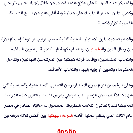
ولذا تركز هذه الدراسة على علاج هذا القصور من خلال إجراء تحليل تاريخي
وكمي لطرق اختيار البطريرك على مدار قرابة ألفي عام من تاريخ الكنيسة
القبطية الأرثوذكسية.
وقد تم تحديد طرق الاختيار الثمانية التالية حسب ترتيب تواترها: إجماع الآراء
بين رجال الدين وال
علماني
ين، وانتخاب كهنة الإسكندرية، وتعيين السلف،
وانتخاب العلمانيين، وإقامة قرعة هيكلية بين المرشحين النهائيين، وتدخل
الحكومة، وتعيين أو رؤية إلهية، وانتخاب الأساقفة.
وعلى الرغم من تنوع طرق الاختيار، ومن التجارب الاجتماعية والسياسية التي
شهدها الأقباط، ظل الزخم الديمقراطي يفرض نفسه. وتتناول هذه الدراسة
تمحيصًا نقديًا لقانون انتخاب البطريرك المعمول به حاليًا، الصادر في مصر
عام 1957، الذي ينظم عملية إقامة
القرعة الهيكلية
بين أفضل ثلاثة مرشحين.
مقدمة