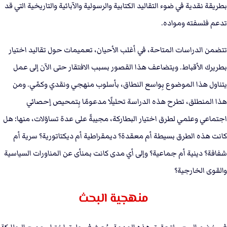
بطريقة نقدية في ضوء التقاليد الكتابية والرسولية والآبائية والتاريخية التي قد
تدعم فلسفته ومواده.
تتضمن الدراسات المتاحة، في أغلب الأحيان، تعميمات حول تقاليد اختيار
بطريرك الأقباط. ويتضاعف هذا القصور بسبب الافتقار حتى الآن إلى عمل
يتناول هذا الموضوع بِواسع النطاق، بأسلوب منهجي ونقدي وكمّي. ومن
هذا المنطلق، تطرح هذه الدراسة تحليلًا مدعومًا بِتمحيص إحصائي
اجتماعي وعلمي لطرق اختيار البطاركة، مجيبةً على عدة تساؤلات، منها: هل
كانت هذه الطرق بسيطة أم معقدة؟ ديمقراطية أم ديكتاتورية؟ سرية أم
شفافة؟ دينية أم جماعية؟ وإلى أي مدى كانت بمنأى عن المناورات السياسية
والقوى الخارجية؟
منهجية البحث