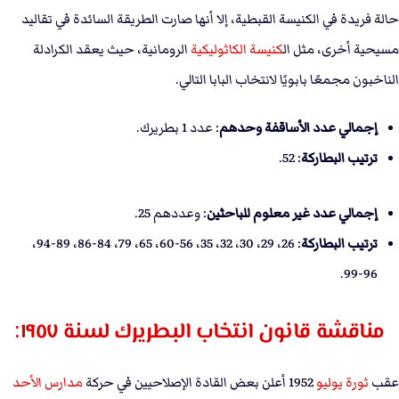
حالة فريدة في الكنيسة القبطية، إلا أنها صارت الطريقة السائدة في تقاليد
مسيحية أخرى، مثل ال
كنيسة الكاثوليكية
الرومانية، حيث يعقد الكرادلة
الناخبون مجمعًا بابويًا لانتخاب البابا التالي.
إجمالي عدد الأساقفة وحدهم
: عدد 1 بطريرك.
ترتيب البطاركة
: 52.
إجمالي عدد غير معلوم للباحثين
: وعددهم 25.
ترتيب البطاركة
: 26، 29، 30، 32، 35، 56-60، 65، 79، 84-86، 89-94،
96-99.
مناقشة قانون انتخاب البطريرك لسنة ١٩٥٧:
عقب
ثورة يوليو
1952 أعلن بعض القادة الإصلاحيين في حركة
مدارس الأحد