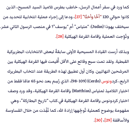
كما ورد في سفر أعمال الرسل، خاطب بطرس تلاميذ السيد المسيح، الذين
كانوا حوالي 120
أخًا وأختًا
[27]
، ودعا إلى إجراء عملية انتخابية لتحديد من
سيخلف يهوذا (Judas): “متياس” أم “يوسف”؟ في منصب الرسول الثاني عشر.
وتُوِّجت العملية بإقامة القرعة الهيكلية
[28]
.
وبذلك أرست القيادة المسيحية الأولى سابقةً لبعض الانتخابات البطريركية
القبطية. ولقد تمت سبع وقائع على الأقل أُقيمت فيها القرعة الهيكلية بين
المرشحين النهائيين. وكان أول تطبيق لهذه الطريقة عند انتخاب البطريرك
الرابع، كرد
ونوس
(Cerdo) (98-109)، الذي رُسِم بعد نحو 65 عامًا فقط من
اختيار التلاميذ لمتياس (Matthias) بإقامة القرعة الهيكلية، وقد ورد وصف
اختيار كردونوس بإقامة القرعة الهيكلية في كتاب “تاريخ البطاركة”، وهي
مفهومة بوضوح كعملية تُوجِّهها إرادة الله، كما نُفِّذت من خلال القساوسة
والأساقفة
[29]
،
[30]
.