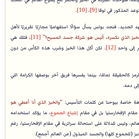
لوعد المذكور في لوقا
[9]
،
[10]
.
جديد. فنجد بولس يسأل سؤالًا استفهاميًا مجازيًا تقريريًا لأهل
الخبز الذي نكسره، أليس هو شركة جسد المسيح؟
[11]
، فتلك هي
ير إلى واحد
[12]
. لكن أكل هذا الخبز وشرب هذه الكأس من دون
مز كالحقيقة تمامًا، بينما يفسرها فريق آخر بوصفها الكرامة التي
لى دمه.
يغة خاصة بيوحنا عن كلمات التأسيس:
والخبز الذي أنا أعطي هو
ي مقام الإفخارستيا بل في مقام
إشباع الجموع
، ما يؤكد استخدامه
لم، وليس للدلالة على استحالة سرائرية في مقام الإفخارستيا، رغم
لخبز (للجموع كلها) والجسد المبذول (عن العالم أجمع).