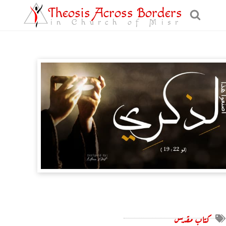
Theosis Across Borders
in Church of Misr
كتاب مقدس