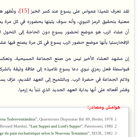
لقد تعرف تلميذا عمواس على يسوع عند كسر الخبز
[15]
، وتُظهر 
معنية بتحقيق الرمز النبوي، وأنه سوف يثبتها بحضوره في كل مرة 
أن عشاء الرب هو موضع لحضور يسوع دون الحاجة إلى التحول الس
الإفخارستيا بأنها موضع حضور الرب يسوع في كل مرة يصنع فيها عشاء
إن مشهد العشاء الأخير ليس من صنع الجماعة المسيحية، وتعكس ا
فبواسطة فعل رمزي نبوي دعا يسوع تلاميذه إلى علاقة وثيقة بالشرك
ولائم الجماعة في حضرة الرب. وبالتلميح إلى العهد القديم، عرّف يس
وفسّر أفعاله على أنها بداية العهد الجديد الذي تنبأ به إرميا.
هوامش ومصادر:
esu Todesverständnis
, Quaestiones Disputatae Bd. 80, Herder, 1978
. Howard Marshal,
Last Supper and Lord's Supper
, Paternoster, 1980
ge du pain eucharistique selon le Nouveau Testament
, SEUIL, 1982