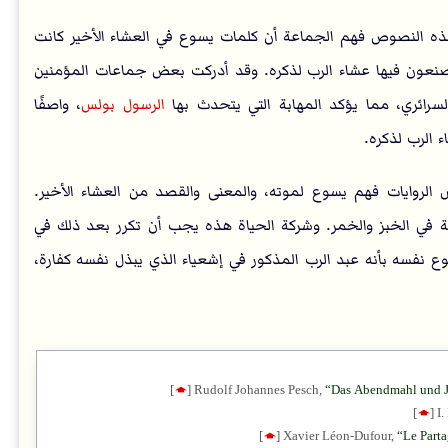
هذه النصوص فهم الجماعة أن كلمات يسوع في العشاء الأخير كانت
يصنعون فيها عشاء الرب لذكره. وقد أدركت بعض جماعات المؤمنين
رائري، مما يؤكد المهابة التي يتحدث بها
الرسول بولس
، واصفًا
 الرب لذكره.
لروايات فهم يسوع لموته، والمعنى والقصد من العشاء الأخير.
ة في الخبز والخمر. وشركة الحياة هذه يجب أن تكرر بعد ذلك في
وع نفسه بأنه عبد الرب المذكور في إشعياء الذي يبذل نفسه كفارة،
]
🡁
[
Rudolf Johannes Pesch,
Das Abendmahl und J
]
🡁
[
I
]
🡁
[
Xavier Léon-Dufour,
Le Parta