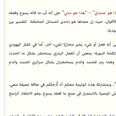
ا هو جسدي
–
هذا هو دمي
على أنه لُب ما قاله يسوع وفعله
والأقوال، حيث إن معناها هو إحدى المسائل المختلفة التفسير بين
ودية.
 أنه فعل أو شيء يشير مجازيًا لشيء آخر، أما في الفكر اليهودي
كلمة النبوية؛ بمعنى أن الفعل الرمزي يستحضر بشكل ما الحدث
ر وهما رمز للجسد والدم يستحضران بشكل سرائري الجسد والدم
مشاركة هذه الوليمة معكم أنا أُدْخِلُكم في علاقة لصيقة معي،
ى الوصية بالاستمرار في صنع ما فعله يسوع، وهو الاعتقاد الراسخ
لقيامة، فتوحدنا الشركة في الخبز والخمر مع يسوع القائم في المجد