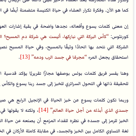
كما هو الآن. وفكرة تكرار العشاء في حياة الكنيسة متضمنة أيضًا في ا
إن معنى كلمات يسوع وأفعاله، نجدها واضحة في بقية إشارات العهد ال
كورنثوس:
كأس البركة التي نباركها، أليست هي شركة دم المسيح؟ 
الشركة التي نتحد بها اتحادًا وثيقًا بالمسيح، وفي حياة المسيح نص
استحقاق يجعل المرء
مجرمًا في جسد الرب ودمه
[13]
.
وهنا يفسر فريق كلمات بولس بوصفها مجازًا تقريريًا يؤكد قدسية الر
للحقيقة ذاتها في التحول السرائري للخبز إلى جسد ربنا يسوع والكأس إ
وربما تكون كلمات يسوع عن خبز الحياة في الإنجيل الرابع هي ص
جسدي الذي أبذله من أجل حياة العالم
[14]
، ولكنه لا يقولها ف
الخبز للرمز إلى جسده في نظره للفداء المزمع أن يصنعه عن حياة العا
لغة التساوي الكامل بين الخبز والجسد، في مقابلة كاملة الأركان في ا