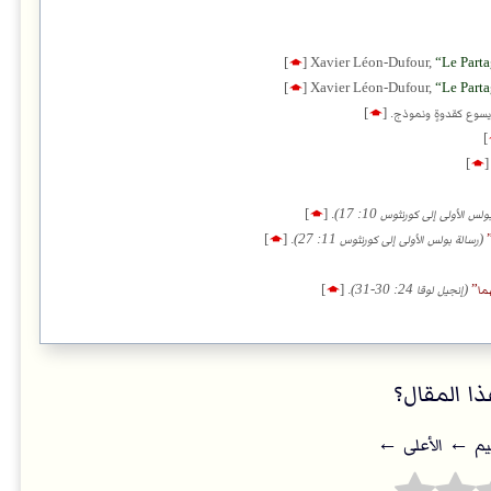
]
🡁
[
Xavier Léon-Dufour,
Le Parta
]
🡁
[
Xavier Léon-Dufour,
Le Parta
ب يسوع كقدوةٍ ونموذج.
[
🡁
]
]
]
🡁
[
لس اﻷولى إلى كورنثوس 10: 17)
.
[
🡁
]
(رسالة بولس اﻷولى إلى كورنثوس 11: 27)
.
[
🡁
]
ما
(إنجيل لوقا 24: 30-31)
.
[
🡁
]
ا المقال؟
يم ← اﻷعلى ←