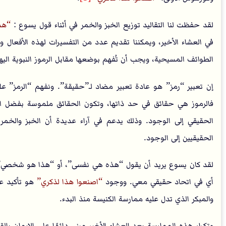
لقد حفظت لنا التقاليد توزيع الخبز والخمر في أثناء قول يسوع :
هذ
في العشاء الأخير، ويمكننا تقديم عدد من التفسيرات لهذه الأفعال 
الطوائف المسيحية، ويجب أن تُفهم بوضعها مقابل الرموز النبوية اليه
إن تعبير “رمز” هو عادة تعبير مضاد لـ”حقيقة”. ونفهم “الرمز” على
فالرموز هي حقائق في حد ذاتها، وتكون الحقائق ملموسة بفضل ال
الحقيقي إلى الوجود. وذلك يدعم في آراء عديدة أن الخبز والخم
الحقيقيين إلى الوجود.
لقد كان يسوع يريد أن يقول “هذه هي نفسى”، أو “هذا هو شخصي”، وب
أي في اتحاد حقيقي معي. ووجود
اصنعوا هذا لذكري
هو تأكيد عل
والمبكر الذي تدل عليه ممارسة الكنيسة منذ البدء.
وتكرار هذه الممارسة بعد العشاء الأخير مبنى دائمًا على الإيمان با