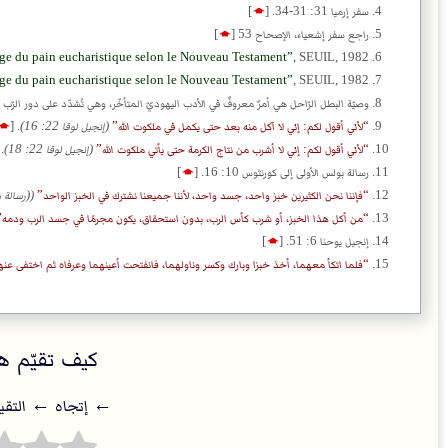
سفر إرميا 31: 31-34.
[
🡁
]
راجع سفر إشعياء، الإصحاح 53
[
🡁
]
ge du pain eucharistique selon le Nouveau Testament
, SEUIL, 1982
ge du pain eucharistique selon le Nouveau Testament
, SEUIL, 1982
وصيّة البطل الرّاحل هي أمرٌ معروفٌ في الأدب اليهوديّ المتأخّر، وهي تُشدّد على دور الرّ
لأني أقول لكم: إني لا آكل منه بعد حتى يكمل في ملكوت الله
(إنجيل لوقا 22: 16)
.
[
🡁
لأني أقول لكم: إني لا أشرب من نتاج الكرمة حتى يأتي ملكوت الله
(إنجيل لوقا 22: 18)
.
رسالة بولس اﻷولى إلى كورنثوس 10: 16.
[
🡁
]
فإننا نحن الكثيرين خبز واحد، جسد واحد، لأننا جميعنا نشترك في الخبز الواحد
((رسالة بو
من أكل هذا الخبز، أو شرب كأس الرب، بدون استحقاق، يكون مجرمًا في جسد الرب ودمه
إنجيل يوحنا 6: 51.
[
🡁
]
فلما اتكأ معهما، أخذ خبزا وبارك وكسر وناولهما، فانفتحت أعينهما وعرفاه ثم اختفى عنه
كيف تقيّم هذ
← إتجاه ← التقي