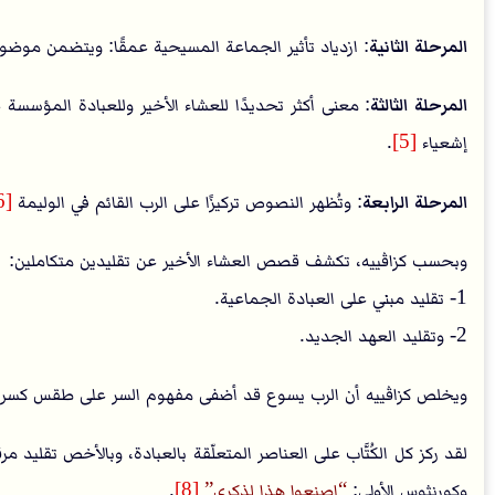
المرحلة الثانية
: ازدياد تأثير الجماعة المسيحية عمقًا: ويتضمن موض
المرحلة الثالثة
: معنى أكثر تحديدًا للعشاء الأخير وللعبادة المؤسسة 
إشعياء
[5]
.
المرحلة الرابعة
: وتُظهر النصوص تركيزًا على الرب القائم في الوليمة
[6]
وبحسب كزاڤييه، تكشف قصص العشاء الأخير عن تقليدين متكاملين:
1- تقليد مبني على العبادة الجماعية.
2- وتقليد العهد الجديد.
ويخلص كزاڤييه أن الرب يسوع قد أضفى مفهوم السر على طقس كسر 
لقد ركز كل الكُتَّاب على العناصر المتعلّقة بالعبادة، وبالأخص تقليد م
وكورنثوس الأولى:
اصنعوا هذا لذكري
[8]
.