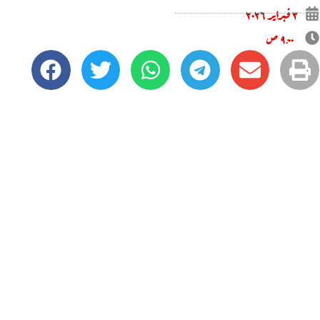
۳ فبراير ۲۰۲٦
۹:۰۰ ص