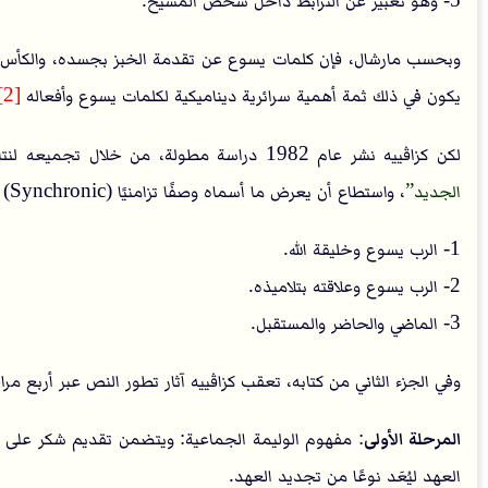
5- وهو تعبير عن الترابط داخل شخص المسيح.
وبحسب مارشال، فإن كلمات يسوع عن تقدمة الخبز بجسده، والكأس بد
يكون في ذلك ثمة أهمية سرائرية ديناميكية لكلمات يسوع وأفعاله
[2]
لكن كزاڤييه نشر عام 1982 دراسة مطولة، من خلال تجميعه لنتائج أبحاث عديدة، بعنوان:
الجديد
، واستطاع أن يعرض ما أسماه وصفًا تزامنيًا (Synchronic) لروايات العشاء الأخير، وخلُص أنها تدور حول ثلاث محاور
1- الرب يسوع وخليقة الله.
2- الرب يسوع وعلاقته بتلاميذه.
3- الماضي والحاضر والمستقبل.
وفي الجزء الثاني من كتابه، تعقب كزاڤييه آثار تطور النص عبر أربع مر
المرحلة الأولى
: مفهوم الوليمة الجماعية: ويتضمن تقديم شكر على تقد
العهد ليُعَد نوعًا من تجديد العهد.