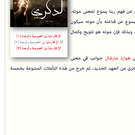
 عن فهم ربنا يسوع لمعنى موته.
سوع عن قناعته بأن موته سيكون
. وبذلك فإن موته هو تتويج وكمال
الإفخارستيا بين الخصوصية والوحدة [١]
☑
ال
إفخارستيا
بين الخصوصية والوحدة [٢]
الإفخارستيا بين الخصوصية والوحدة [٣]
ض
هوارد مارشال
جوانب في معنى
خرى من العهد الجديد، ثم خرج من هذه التأملات المتنوعة بخمسة