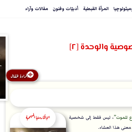
ميثولوچيا
المرأة القبطية
أدبيّات وفنون
مقالات وآراء
وصية والوحدة [٢]
قراءة المقال
الإفخارستيا المسيحية
 للموت
، ليس فقط إلى شخصية
 معنى هذا العشاء.