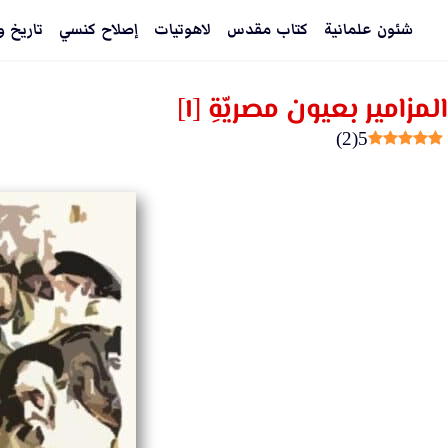
شئون علمانية
كتاب مقدس
لاهوتيات
إصلاح كنسي
تاريخ و
المزامير بعيون مصريّةِ [١]
)
2
(
5