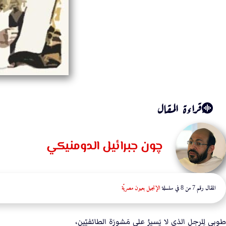
قراءة المقال
چون جبرائيل الدومنيكي
المقال رقم 7 من 8 في سلسلة
الإنجيل بعيون مصريّة
طوبى لِلرجل الذي لا يَسيرُ على مَشورَة الطائفيّين،