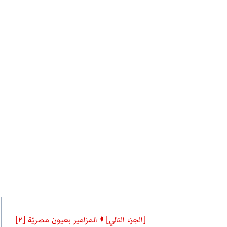
[الجزء التالي] 🠼 المزامير بعيون مصريّة [٢]