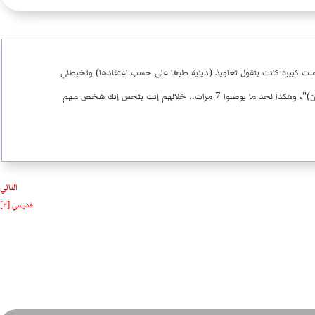
ت كبيرة كانت بتقول تعاويذ (دينية طبعًا على حسب اعتقادها) وتخبطني
بالشبشب على صدري وهي بتقول "يا خضة الكلب إطلعي من القلب (واحد)" وبعدها شوية طلاسم وتمتمات وتخبطني تاني وهي بتقول "يا خضة الكلب إطلعي من القلب (إتنين)"، وهكذا لحد ما يوصلوا 7 مرات.. خلالهم إنت بتحس إنك شخص مهم
التالي
قديسي [۲]