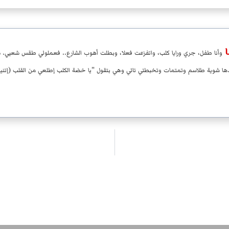
وأنا طفل، جري ورايا كلب، واتفزعت فعلا، وبطلت أهوب الشارع.. فعملولي طقس شعبي. س