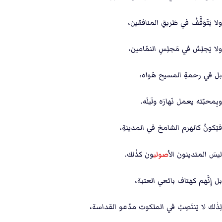
ولا يَتَوَقَّفُ في طَريقِ المنافقين،
ولا يَجلِسُ في مَجلِسِ النمّامين،
بل في رحمةِ المسيح هَواه،
وبِمحبّته يعمل نَهارَه ولَيلَه.
فيَكونُ كالهرم الشامخ في المدينةِ،
ليسَ المتدينون ال
أصولي
ون كذٰلك.
بل إِنَّهم كهتاف بائعي العتبة،
لِذٰلك لا يَنتَصِبُ في الملكوت مدّعو القداسة،