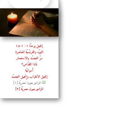
إنجيل يوحنّا ١ : ١-١٨
التهوّد والفريّسيّة المعاصرة
سرّ التجسّد والاستعمار
لماذا القدّاس؟
أسوانيّة
إنجيل الاغتراب وإنجيل التجسّد
☑
المزامير بعيون مصريّةِ [١]
المزامير بعيون مصريّة [٢]