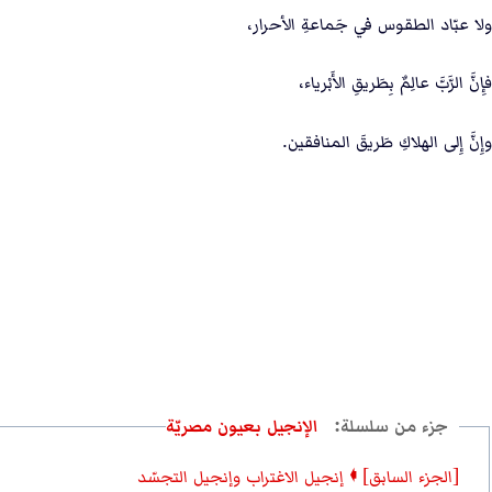
ولا عبّاد الطقوس في جَماعةِ الأحرار،
فإِنَّ الرَّبَّ عالِمٌ بِطَريقِ الأَبْرياء،
وإِنَّ إِلى الهلاكِ طَريقَ المنافقين.
الإنجيل بعيون مصريّة
[الجزء السابق] 🠼 إنجيل الاغتراب وإنجيل التجسّد