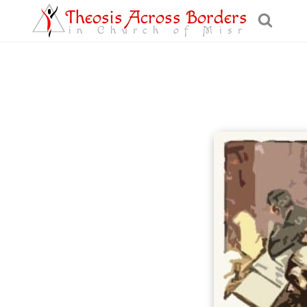
Theosis Across Borders
in Church of Misr