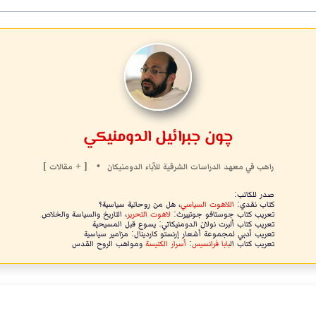
چون جبرائيل الدومنيكي
راهب
في
معهد الدراسات الشرقية للآباء الدومنيكان
•
[ + مقالات ]
صدر للكاتب:
كتاب نقدي:
اللاهوت السياسي
، هل من روحانية سياسية؟
تعريب كتاب جوستافو جوتييرث:
لاهوت التحرير
، التاريخ والسياسة والخلاص
تعريب كتاب ألبرت نوﻻن الدومنيكاني: يسوع قبل المسيحية
تعريب أدبي لمجموعة أشعار إرنستو كاردينال: مزامير سياسية
تعريب كتاب ال
بابا فرانسيس
:
أسرار الكنيسة
ومواهب الروح القدس