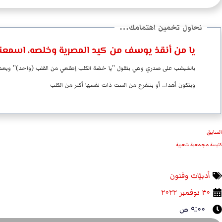
يا من أنقذ يوسف من كيد المصرية وخلصه، اسمعنا
وبتكون أهدا.. أو بتتفزع من الست ذات نفسها أكتر من الكلب
السابق
كنيسة مجمعية شعبية
أدبيّات وفنون
۳۰ نوفمبر ۲۰۲۲
۹:۰۰ ص