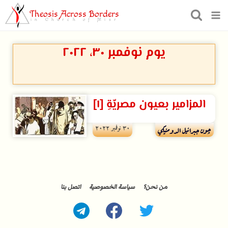
Theosis Across Borders
in Church of Misr
يوم نوفمبر ۳۰، ۲۰۲۲
المزامير بعيون مصريّةِ [١]
۳۰ نوفمبر ۲۰۲۲
چون جبرائيل الدومنيكي
من نحن؟
سياسة الخصوصية
اتصل بنا