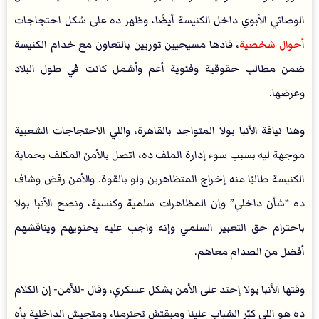
الوصائي الأبوي داخل الكنيسة أيضًا، وظهر ده على شكل احتجاجات
أحوال شخصية
، قادها مسيحيين ثوريين بالتعاون مع خدام الكنيسة
ضمن مطالب حقوقية وفئوية أعم وأشمل كانت في طول البلاد
وعرضها.
وهنا نيافة الأنبا بولا المتواجد بالقاهرة، واللي الاحتجاجات الشعبية
موجهة ليه بسبب سوء إدارة الملف ده، اتصل بالأمن المكلف بحماية
الكنيسة طالبًا منه إخراج المتظاهرين ولو بالقوة. والأمن رفض وشاف
ده “شأن داخلي” وإن المظاهرات سلمية وكنسية، ونصح الأنبا بولا
باحترام حق التعبير السلمي وإنه واجب عليه يحتويهم ويناقشهم
أفضل من الصدام معاهم.
وقتها الأنبا بولا إحتد على الأمن بشكل عسكري، وقال -للأمن- إن الكلام
ده هو اللي كبّر الشباب علينا ومبقتش تحترمنا، ومتجيش الداخلية بأه