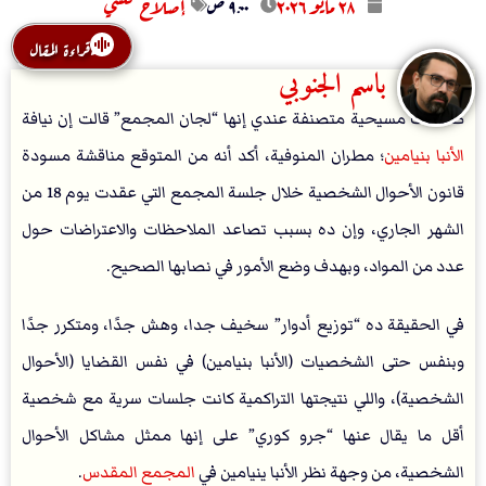
۲۸ مايو ۲۰۲٦
۹:۰۰ ص
إصلاح كنسي
قراءة المقال
باسم الجنوبي
صفحات مسيحية متصنفة عندي إنها “لجان المجمع” قالت إن نيافة
الأنبا بنيامين
؛ مطران المنوفية، أكد أنه من المتوقع مناقشة مسودة
قانون اﻷحوال الشخصية خلال جلسة المجمع التي عقدت يوم 18 من
الشهر الجاري، وإن ده بسبب تصاعد الملاحظات والاعتراضات حول
عدد من المواد، وبهدف وضع الأمور في نصابها الصحيح.
في الحقيقة ده “توزيع أدوار” سخيف جدا، وهش جدًا، ومتكرر جدًا
وبنفس حتى الشخصيات (الأنبا بنيامين) في نفس القضايا (الأحوال
الشخصية)، واللي نتيجتها التراكمية كانت جلسات سرية مع شخصية
أقل ما يقال عنها “جرو كوري” على إنها ممثل مشاكل الأحوال
الشخصية، من وجهة نظر الأنبا ينيامين في
المجمع المقدس
.