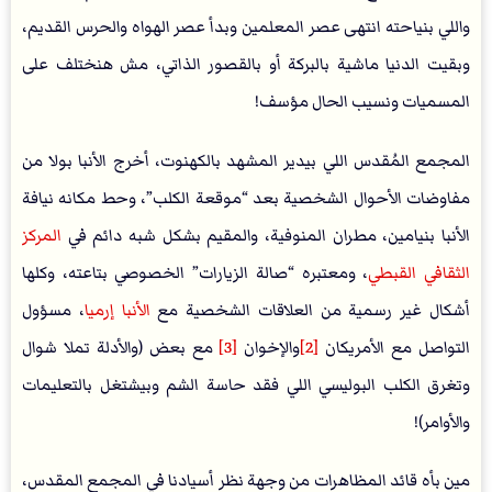
واللي بنياحته انتهى عصر المعلمين وبدأ عصر الهواه والحرس القديم،
وبقيت الدنيا ماشية بالبركة أو بالقصور الذاتي، مش هنختلف على
المسميات ونسيب الحال مؤسف!
المجمع المُقدس اللي بيدير المشهد بالكهنوت، أخرج الأنبا بولا من
مفاوضات الأحوال الشخصية بعد “موقعة الكلب”، وحط مكانه نيافة
الأنبا بنيامين، مطران المنوفية، والمقيم بشكل شبه دائم في
المركز
الثقافي القبطي
، ومعتبره “صالة الزيارات” الخصوصي بتاعته، وكلها
أشكال غير رسمية من العلاقات الشخصية مع
الأنبا إرميا
، مسؤول
التواصل مع الأمريكان
[2]
والإخوان
[3]
مع بعض (والأدلة تملا شوال
وتغرق الكلب البوليسي اللي فقد حاسة الشم وبيشتغل بالتعليمات
والأوامر)!
مين بأه قائد المظاهرات من وجهة نظر أسيادنا في المجمع المقدس،