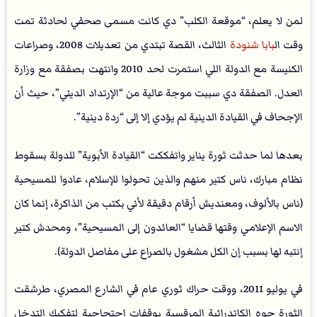
لمن لا يعلم، “موقعة الكلب” دي كانت مسمى صحفي لحادثة تمت
وقت ال
بابا شنودة
الثالث، القصة تبتدي من تعديلات 2008، وصراعات
الكنيسة مع الدولة اللي استمرت لحد 2010 وانتهت بصفقة مع وزارة
العدل. الصفقة دي سببت موجة عالية من “الإرتداد الديني”، حيث أن
الإجحاف في القيادة الدينية لم يؤدي إلا إلى “ردة دينية”.
بعدها لما حدثت ثورة يناير واتفككت “القيادة الأبوية” للدولة بسقوط
نظام مبارك، ناس كتير منهم والذين تحولوا للإسلام، عادوا للمسيحية
(ناس بالألوف، ومعنديش أرقام دقيقة لأني بكتب من الذاكرة، إنما كان
الاسم الإعلامي وقتها قضايا “العائدون إلى المسيحية”، ومحدش كتير
إنتبه لها بسبب إن الكل مشغول بالصراع على مفاصل الدولة).
في يوليو 2011، ووقت حراك ثوري عام في الشارع المصري، طرشقت
الثورة جوه الكاتدرائية المرقسية بوقفات احتجاجية لتفكيك التدخل