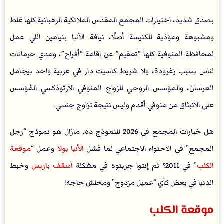
بصدق شديد، اختيارات المجمع المقدس الملائكية الرهبانية كلها غلط
ومشبوهة ومؤذية للكنيسة أصلًا، نيافة الأنبا بنيامين اللي عمل
لمحافظة المنوفية كلها “تعقيم” عن إقامة “أفراح”، ومدي حرمانات
لناس بسبب زغرودة، ولا شريط كاسيت دار في عربية واحد بيجامل
العرسان، والمؤسس الروحي للزواج المنوفي الأرثوذكسي المُؤسس
على الانبثاق من منوفي أقدم وليس نتيجة تزاوج جنسي.
هل خيارات المجمع في 2026 للنموذج ده، مازال هو نموذج “رجل
المجمع” في الاحتواء الاجتماعي لما فشل
الأنبا بولا
وعمل “
موقعة
الكلب
” في 2011؟ ثم إنتوا جربتوه في مشكلة
أسقف باريس
وخبط
الدنيا في بعض كأي “عميل مزدوج” ومحلش حاجة!
موقعة الكلب