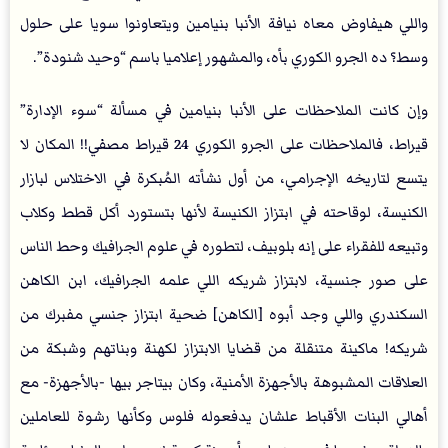
واللي هيفاوض معاه نيافة الأنبا بنيامين ويتعاونوا سويا على حلول
وسط؟ ده الجرو الكوري بأه، والمشهور إعلاميا باسم “وحيد شنودة”.
وإن كانت الملاحظات على الأنبا بنيامين في مسألة “سوء الإدارة”
قيراط، فالملاحظات على الجرو الكوري 24 قيراط مصفي!! المكان لا
يتسع لتاريخه الإجرامي، من أول نشأته المُبكرة في الاختلاس لبازار
الكنيسة، لوقاحته في ابتزاز الكنيسة لأنها بتستورد أكل قطط وكلاب
وتبيعه للفقراء على إنه بلوبيف، لتطوره في علوم الجرافيك وحط الناس
على صور جنسية، لابتزاز شريكه اللي علمه الجرافيك، ابن الكاهن
السكندري واللي وجد أبوه [الكاهن] ضحية ابتزاز جنسي مفبرك من
شريكه! ماكينة متنقلة من قضايا الابتزاز لكهنة وبناتهم وشبكة من
العلاقات المشبوهة بالأجهزة الأمنية، وكان بيتاجر بيها -بالأجهزة- مع
أهالي البنات الأقباط علشان يدفعوله فلوس وكأنها رشوة للعاملين