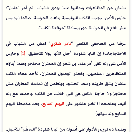
تشتكي من المظاهرات وتطلبوا مننا نهدي الشباب! ثم أمر “عادل”؛
حارس الأمن، يجيب الكلاب البوليسية بتاعت الحراسة، طالما البوليس
مش نافع في الحراسة. دي ببساطة “موقعة الكلب”.
عرفنا من الصحفي الكنسي “
نادر شكري
” (مش من الشباب في
الاحتجاجات) إن البابا شنودة أحال الأنبا بولا للتحقيق،
[1]
وحارس
الأمن نفى إنه تلقى أمر منه، بل شعر إن المطران محتجز وسط أبناؤه
المتظاهرين السلميين، وتعذر الوصول للمطران، فأخد معاه الكلب
علشان يشق طريقه وسط الحشود ويتطمن إن قداسة المطران مش
محتجز ولا حاجة. الناس هي اللي خافت من الكلب لوحدها مع إنه
أليف ومتطعم! (الخبر منشور على
اليوم السابع
، بعد مضبطة اليوم
السابع وتدسيكها)
وطبعا ده توزيع الأدوار على أصوله من البابا شنودة “المعلّم” للأجيال.