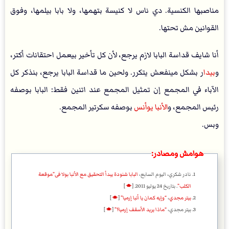
مناصبها الكنسية. دي ناس لا كنيسة بتهمها، ولا بابا بيلمها، وفوق
القوانين مش تحتها.
أنا شايف قداسة البابا لازم يرجع، لأن كل تأخير بيعمل احتقانات أكتر،
و
بيدا
ر بشكل مينفعش يتكرر. ولحين ما قداسة البابا يرجع، بنذكر كل
الآباء في المجمع إن تمثيل المجمع عند اتنين فقط: البابا بوصفه
رئيس المجمع، و
الأنبا يوأنس
بوصفه سكرتير المجمع.
وبس.
هوامش ومصادر:
نادر شكري، اليوم السابع،
البابا شنودة يبدأ التحقيق مع الأنبا بولا فى”موقعة
الكلب”
. بتاريخ 24 يوليو 2011.
[
🡁
]
بيتر مجدي
،
“وإيه كمان يا أنبا إرميا”
[
🡁
]
بيتر مجدي،
“ماذا يريد الأسقف إرميا؟”
[
🡁
]