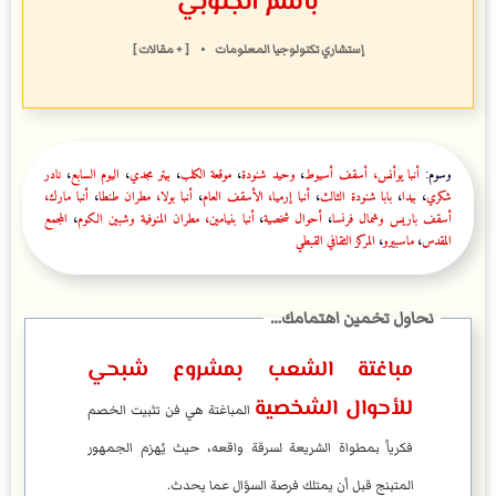
باسم الجنوبي
إستشاري
تكنولوجي
ا المعلومات
•
[ + مقالات ]
وسوم:
أنبا يوأنس، أسقف أسيوط
،
وحيد شنودة
،
موقعة الكلب
،
بيتر مجدي
،
اليوم السابع
،
نادر
شكري
،
بيدا
،
بابا شنودة الثالث
،
أنبا إرميا، الأسقف العام
،
أنبا بولا، مطران طنطا
،
أنبا مارك،
أسقف باريس وشمال فرنسا
،
أحوال شخصية
،
أنبا بنيامين، مطران المنوفية وشبين الكوم
،
المجمع
المقدس
،
ماسبيرو
،
المركز الثقافي القبطي
مباغتة الشعب بمشروع شبحي
للأحوال الشخصية
المباغتة هي فن تثبيت الخصم
فكرياً بمطواة الشريعة لسرقة واقعه، حيث يُهزم الجمهور
المتبنج قبل أن يمتلك فرصة السؤال عما يحدث.