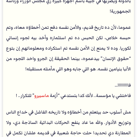
بالدولة ويضربها في جيبه باسم أجهزة كبيرة زي مجلس الوزراء ورئاسة
الجمهورية!
عموما، لأن ده تاريخ قديم، والأمن نفسه دفع تمن أخطاؤه معاه، وتم
حبسه خلاص، لكن الحبس ده تم استثماره وأخد بيه لجوء إنساني
لكوريا. وده لا يمنع إن الأمن نفسه تم استكراده ومعلوماتهم إن بتوع
“حقوق الإنسان” بيدعموه، بينما الحقيقة إن الجرو واخد اللجوء من
الأنبا بنيامين نفسه. هو اللي جابه وهو اللي مأمنله مستقبله!
فااااااااا…
فاختشي يا مؤسسة.. لأنك كدا بتستدعي “أزمة
ماسبيرو
” للتكرار.. !
مش أسلوب حد بيتعلم من أخطاؤه ولا تاريخه الفاشل في خداع الناس
وتوزيع الأدوار. والله ما عاد ينفع الحركات البدائية الساذجة دي، ولا
المطارنة دي تحديدا حلت حاجة شعبية في قديمه علشان تكمل في