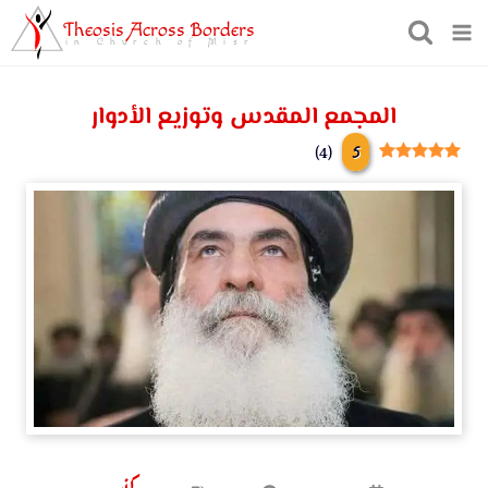
Theosis Across Borders
in Church of Misr
المجمع المقدس وتوزيع الأدوار
5
)
4
(