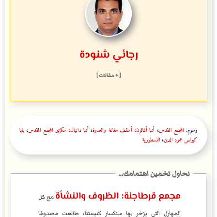
رجائي شنودة
[ + مقالات ]
وسوم:
المجمع المقدس
،
أنبا أغاثون، أسقف مغاغة والعدوة
،
أنبا دانيال، سكرتير المجمع المقدس
،
بابا
كيرلس عمود الدين
،
النسطورية
مجمع قرطاجنة: الظروف والنشأة
مع كل
المهازل التي يزخر بها سنكسار كنيستنا، طالعت مصدومًا