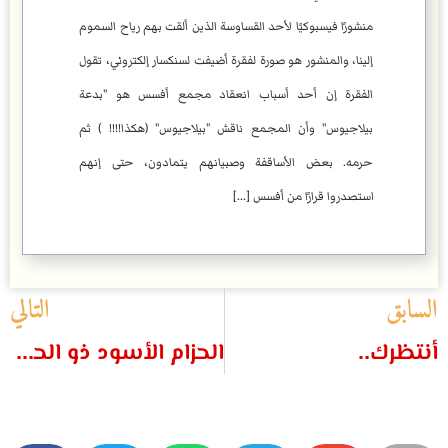
منشورًا فيسبوكيًا لأحد القساوسة الذين ألقت بهم رياح السموم
إلينا، والمنشور هو صورة لفقرة أضيفت لسنكسار إلكتروني، تقول
الفقرة إن أحد أسباب انعقاد مجمع أفسس هو "بدعة
بيلاجيوس" وأن المجمع ناقش "بيلاجيوس" (هكذا!!!! ) ثم
حرمه. بعض الأساقفة وصبيانهم يتمادون، حتى إنهم
استصدروا قرارًا من أفسس [...]
السابق
التالي
أنتظرك..
الحزام الأسود ذو الحلية الحديدية على هيئة رأس أسد