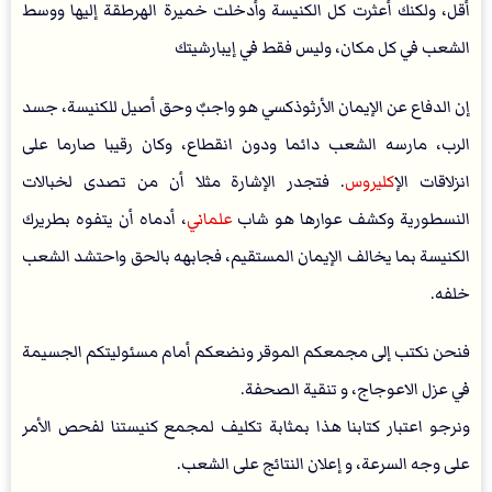
أقل، ولكنك أعثرت كل الكنيسة وأدخلت خميرة الهرطقة إليها ووسط
الشعب في كل مكان، وليس فقط في إيبارشيتك
إن الدفاع عن الإيمان الأرثوذكسي هو واجبٌ وحق أصيل للكنيسة، جسد
الرب، مارسه الشعب دائما ودون انقطاع، وكان رقيبا صارما على
انزلاقات ال
إكليروس
. فتجدر الإشارة مثلا أن من تصدى لخبالات
النسطورية وكشف عوارها هو شاب
علماني
، أدماه أن يتفوه بطريرك
الكنيسة بما يخالف الإيمان المستقيم، فجابهه بالحق واحتشد الشعب
خلفه.
فنحن نكتب إلى مجمعكم الموقر ونضعكم أمام مسئوليتكم الجسيمة
في عزل الاعوجاج، و تنقية الصحفة.
ونرجو اعتبار كتابنا هذا بمثابة تكليف لمجمع كنيستنا لفحص الأمر
على وجه السرعة، و إعلان النتائج على الشعب.