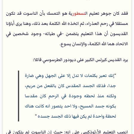
فقد كان جوهر تعليم ال
نسطور
ية هو التمسك بأن الناسوت قد تكون
مستقلا في رحم العذراء، ثم اتخذه الله الكلمة بعد ذلك، وهنا يرى أباؤنا
القديسون أن هذا التعليم يتضمن -في طياته- وجود شخصين في
الاتحاد هما الله الكلمة، والإنسان يسوع.
يرد القديس كيرلس الكبير على ديودور الطرسوسي قائلا:
“
إنك تعبر بكلمات لا تدل إلا على الجهل وهي ضارة
جدا، فذلك الجسد المقدس كان بالفعل من مريم،
ولكنه منذ لحظه وجودة في الرحم كان مقدسا
بكونه جسد المسيح، ولا احد يتصور انه كانت هناك
لحظة واحدة لم يكن فيها ذلك الجسد جسده
“
انصب التعليم الأرثوذكسي على انه: حيث إن الناسوت لم يتكون في