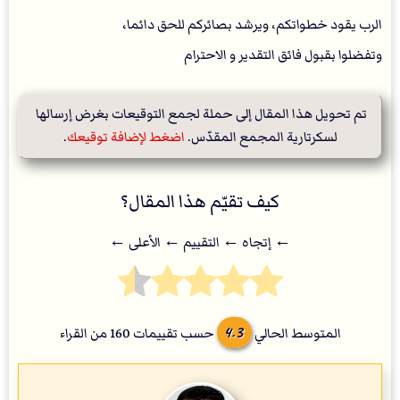
الرب يقود خطواتكم، ويرشد بصائركم للحق دائما،
وتفضلوا بقبول فائق التقدير و الاحترام
تم تحويل هذا المقال إلى حملة لجمع التوقيعات بغرض إرسالها 
لسكرتارية المجمع المقدّس. 
اضغط لإضافة توقيعك
.
كيف تقيّم هذا المقال؟
← إتجاه ← التقييم ← اﻷعلى ←
4.3
المتوسط الحالي
حسب تقييمات
160
من القراء