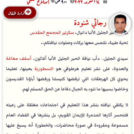
۱٤ أكتوبر ۲۰۲۲
۹:۰۰ ص
إصلاح كنسي
قراءة المقال
رجائي شنودة
نيافة الحبر الجليل الأنبا دانيال،
سكرتير المجمع المقدس
تحية طيبة، نلتمس معها بركات وصلوات نيافتكم،،
سيدي الجليل.. دأب نيافة الحبر الجليل الأنبا أغاثون،
أسقف مغاغة
والعدوة، على نشر تعليم هرطوقي هو
النسطورية
بعينها، تعليما
يحوي كل الهرطقات التي ترفضها كنيستنا ورفضها أباؤنا القديسون
وخاضوا بسببها ما تنوء به الجبال دفاعا عن الحق المسلم لهم.
لا يكتفي نيافته بنشر هذا التعليم في اجتماعات مغلقة على رعيته
فتنحسر آثارها المدمرة للإيمان القويم، بل ينشرها في الفضاء العام
مسموعة ومقروءة في صورة محاضرات، والخطورة أنه يسبغ عليها