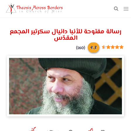
Theosis Across Borders
in Church of Misr
رسالة مفتوحة للأنبا دانيال سكرتير المجمع
المقدّس
4.3
)
160
(