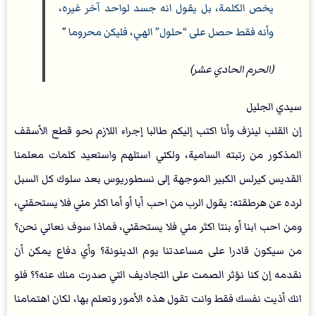
يخص الكلمة، بل يقول انه جسد لواحد آخر غيره،
وأنه فقط حصل على “حلول” الهي، فليكن محروما
”
(الحرم الحادي عشر)
سيدي الجليل
إن القلب لينزف وأنا اكتب إليكم طالبا إجراء اللازم نحو قطع الأسقف
المذكور من رتبته السامية، ولكني استلهم واستعيد كلمات معلمنا
القديس كيرلس الكبير الموجهة إلى نسطوريوس بعد سلوك كل السبل
لرده عن هرطقته: يقول الرب من احب أبا أو أما اكثر مني فلا يستحقني،
ومن احب ابنا أو بنتا اكثر مني فلا يستحقني، فماذا سوف نعاني نحن؟
من سيكون قادرا على مساعدتنا يوم الدينونة؟ وأي دفاع يمكن أن
نقدمه إن كنا نؤثر الصمت على التجاديف التي صدرت منك عنه؟؟ فلو
انك أذيت نفسك فقط وانت تقول هذه الأمور وتعلم بها، لكان اهتمامنا