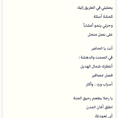
يصلبني في الطريق إليك
كمشة أسئلة
وحزني ينمو أعشاباً
على نصل منجل
أنت يا الحاضر
في الصمت والدهشة :
أنتظرك شمال الهديل
فصل عصافير
أسراب ورد… وأكثر
‏يا رجلا بطعم رحيق الجنة
اطلق أغان المدن
أني لعودتكَ