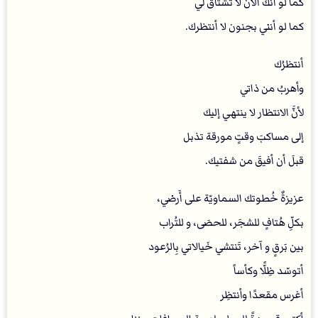
كما لو أنك الآن لا تشتاق لي
كما لو أنني بجنون لا أنتظرك.
أنتظرُك
وأهربُ من ذاتي
لأنَّ الانتظار لا ينتهي إليك
إلى مساكبَ وقتٍ مورقة تذبل
قبلَ أن أفيقَ من شفتيك.
عزيزةٌ خُطوتك السماويّة على أَرضي،
بكلِّ هُتافٍ للشجَر، للحصَى، و للتُراب
بين بَرقٍ و آخر، تَنتشي خَيالاتي بِالرُعود
أتوسّد ظِلًّا وكأساً
أغرس مقعدًا وأنتظِر