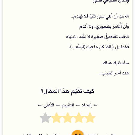
ومدى اشتياقي فتثور
الحبُ أن أبني سور ثقةٍ فلا يُهدم..
وأن أُغامر بشعوري، ولا أندم
الحُب تفاصيلٌ صغيرة لا تشُد الانتباه
فقط بل تُيقظ كل ما فيك (ليتأهب).
‏سأنتظرك هناك
عند آخر الغياب…
كيف تقيّم هذا المقال؟
← إتجاه ← التقييم ← اﻷعلى ←
4.2