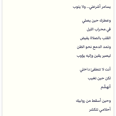
يسامر أشرعتي… ولا يتوب
وعطرك حين يصلي
في محراب الليل
القلب بالصلاة يفيض
وتمد الدمع نحو الظن
ليصير يقين وإليه يؤوب
‏أنت لا تنطفئ داخلي
لكن حين تغيب
أتهشّم
وحين أسقط من روابيك
أحلامي تتكسّر