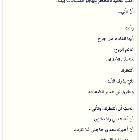
أكتب قصيدةً للمطرِ بِلهجةِ المسافات بيننا،
أنّ تأتي…
و‏أنت
أيها القادم من جرح
غائم الروح
مكتظّ بالأطياف
أنتظرك
نايٌ يذرف الأبد
ويغرق في هدير الضفاف.
‏الحبُ أن أنتظرك، وتأتي..
أن تُعاهدني ولا تخون
أن أخبرك بمدى حاجتي فلا تتردد