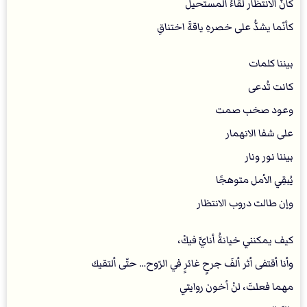
كأنَّ الانتظار لقاءُ المستحيل
كأنّما يشدُّ على خصرهِ ياقةَ اختناقِ
بيننا كلمات
كانت تُدعى
وعود صخب صمت
على شفا الانهمار
بيننا نور ونار
يُبقِي الأمل متوهجًا
وإن طالت دروب الانتظار
‏كيف يمكنني خيانةُ أنايَّ فيكْ،
وأنا أقتفى أثر ألفَ جرحٍ غائرٍ في الرّوح… حتّى ألتقيك
مهما فعلتَ، لنْ أخون روايتي