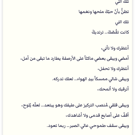
تلكَ التي
تظنُّ بأنّ حبّكَ ملحها ونغمها
تلك التي
كانت تقُصّكَ… ترتديكْ
أنتظرك ولا تأتي،
أمضي ويبقى بعضي ماكثاً على الأرصفة يطارد ما تبقى من أمل،
أنتظرك ولا تحفل،
ويبقى شالي ممسكاً بيدِ الهواء… لعلك تدركه.
‏أترقبك ولا ألمحك،
ويبقى قلقي مُنصب التركيز على طيفك وهو يبتعد… لعلّه يُلوح،
أقفُ على أصابع قدمى ولا أشاهدك،
ويبقى سقف طموحي عالي الصبر… ربما تعود.