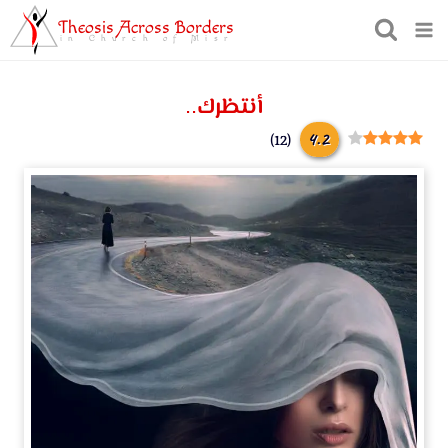
Theosis Across Borders
in Church of Misr
أنتظرك..
4.2
)
12
(