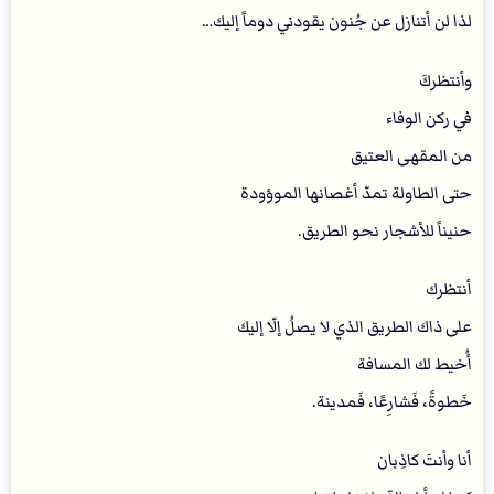
لذا لن أتنازل عن جُنون يقودني دوماً إليك…
‏وأنتظركَ
في ركن الوفاء
من المقهى العتيق
حتى الطاولة تمدّ أغصانها الموؤودة
حنيناً للأشجار نحو الطريق.
‏أنتظرك
على ذاك الطريق الذي لا يصلُ إلّا إليك
أُخيط لك المسافة
خَطوةً، فَشارِعًا، فَمدينة.
‏أنا وأنتَ كاذِبان