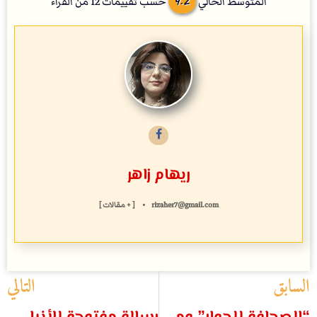
المتوسط الحالي
حسب تقييمات
12
من القراء
ريهام زاهر
rizaher7@gmail.com
•
[ + مقالات ]
السابق
التالي