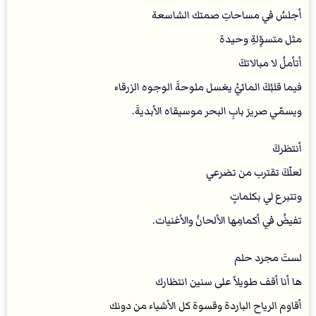
أجلسُ في مساحاتِ صمتك الشاسعة
مثل متسوِّلةِ وحيدة
أتأملُ لا مبالاتكَ
فيما قلبُكَ المائيُّ يغسل ملوحةَ الوجوه الزرقاء
ويسمّي صريرَ بابِ البحر موسيقاه الأبديةَ.
أنتظركَ
لعلّكَ تقترب من تضرعي
وتتبرع لي بكلماتٍ
تفيضُ في أكمامِها الألحانُ والأغنيات.
لستَ مجرد حلم
ها أنا أقف طويلاً على سنين انتظارك
أقاوم الرياح الباردة وقسوة كل الأشياء من دونك