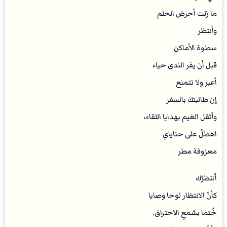
ما زلت أحرض الحلم
وأنتظر
سطوة الأماكن
قبل أن يفر الندى حياء
أعبر ولا تتمنع
إن طالبتكَ بالسفر
وأثقل الغيم بهدايا اللقاء،
اهطلْ على حناياي
معزوفة مطر
‏أنتظرُك
كأنّ الانتظار لوحا وصايا
خُتما بشمعِ الاحتراق.