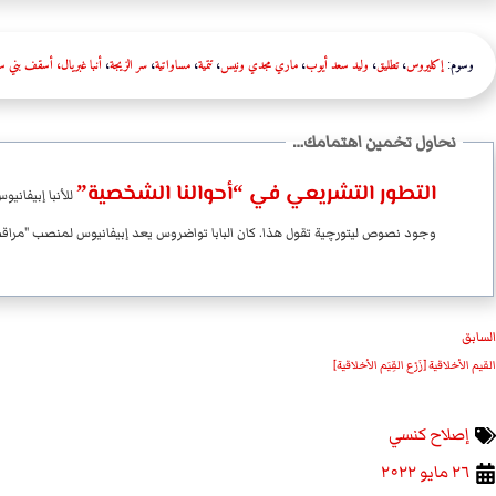
وسوم:
إكليروس
،
تطليق
،
وليد سعد أيوب
،
ماري مجدي ونيس
،
تتمية
،
مساواتية
،
سر الزيجة
،
أنبا غبريال، أسقف بني 
التطور التشريعي في “أحوالنا الشخصية”
للأنبا إبيفاني
وجود نصوص ليتورچية تقول هذا. كان البابا تواضروس يعد إبيفانيوس لمنصب "مراقب با
السابق
القيم الأخلاقية [زَرْع القِيَم الأخلاقية]
إصلاح كنسي
۲٦ مايو ۲۰۲۲