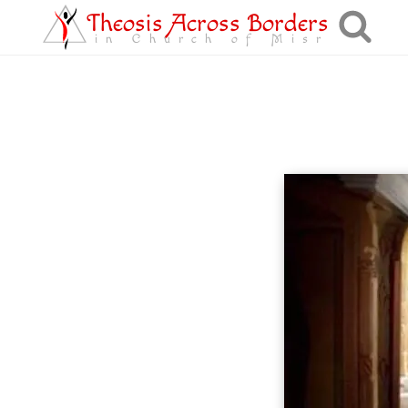
Theosis Across Borders
in Church of Misr