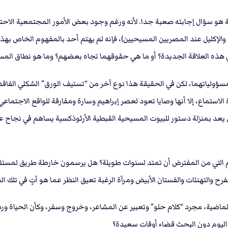
 هو سؤال إجابته صعبة جدا. لأنه ورغم وجود بعض الأمور المجتمعية الاحتفالي
لإكليل عند المصريين المسيحيين)، فإنه لم يهتم أحد بالمفهوم الخاص بهذه 
ي هذه العلاقة الجديدة؟ أو ما هي حقوقهما تجاه بعضهم؟ وما هو نطاق المسؤو
لياتهما، لكن في الحقيقة هذا نوع آخر من “تستيف الورق” الشكلي الفاقد للم
 الاستماع، إﻻ أنها وصايا تعود لعصر إبراهيم وسارة ومفارقة للواقع الاجتماع
د بمنزلة دستور للبيوت المسيحية القبطية الأرثوذكسية يساهم في نجاح علاقات
اتهم التي من المفترض أن تمتد لسنوات طويلة؟ هل يرسمون خارطة طريق لمست
رح والتهنئات والفستان الأبيض ومرآة الرغبة تعيق النظر عما هو آتٍ في تلك ال
الماضية، مجرد “كلام حلو” وتعبير عن المشاعر، وخروج وسفر، وكأن الحياة ور
 اليوم دون البحث قضاء أوقات سعيدة؟