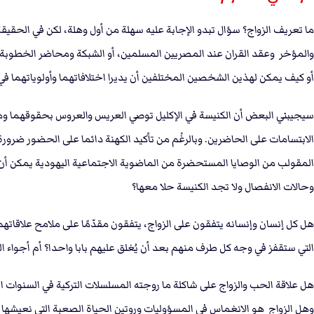
ما تعريف الزواج؟ سؤال تبدو الإجابة عليه سهلة من أول وهلة، لكن في الحقيقة
والمؤخر وعقد القران عند المصريين المسلمين، أو الشبكة ومحاضر الخطوبة وا
أو كيف يمكن لهذين الشخصين المختلفين أن يديرا اختلافاتهما وأولوياتهما ف
سيجيبني البعض أن الكنيسة في الإكليل توصي العريس والعروس بحقوقهما ومسؤو
الابتسامات على الحاضرين. وبالرغْم من تأكيد الكهنة دائما على الحضور ضرورة
المقولب من الوصايا المستحضرة من الماضوية الاجتماعية اليهودية يمكن أن يع
وحالات الانفصال ولا تجد الكنيسة حلا معها؟
هل كل إنسان وإنسانه يتفقون على الزواج، يتفقون مقدّمًا على ملامح علاق
التي ستقفز في وجه كل طرف منهم بعد أن يُغلق عليهم بابا واحدا؟ أم أجواء الف
هل علاقة الحب والزواج على شاكلة ما روجته المسلسلات التركية في السنوات 
وهل الزواج هو الانغماس في المسؤوليات وروتين الحياة الصعبة التي نعيشها