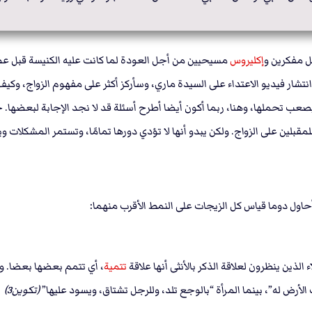
ل مفكرين و
إكليروس
انتشار فيديو الاعتداء على السيدة ماري، وسأركز أكثر على مفهوم الزواج، و
 تحملها، وهنا، ربما أكون أيضا أطرح أسئلة قد لا نجد الإجابة لبعضها. 
بلين على الزواج. ولكن يبدو أنها لا تؤدي دورها تمامًا، وتستمر المشكلات و
أحاول دوما قياس كل الزيجات على النمط اﻷقرب منهما:
لذين ينظرون لعلاقة الذكر باﻷنثى أنها علاقة
تتمية
، أي تتمم بعضها بعضا. وه
ﻷرض له”، بينما المرأة “بالوجع تلد، وللرجل تشتاق، ويسود عليها”
(تكوين3)