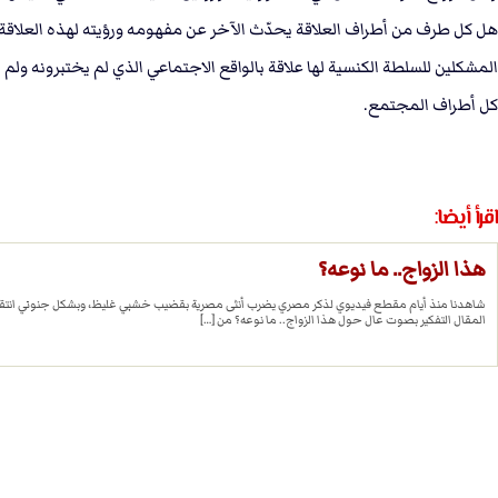
هل كل طرف من أطراف العلاقة يحدّث الآخر عن مفهومه ورؤيته لهذه العلاقة 
المشكلين للسلطة الكنسية لها علاقة بالواقع الاجتماعي الذي لم يختبرونه ولم
كل أطراف المجتمع.
اقرأ أيضا:
هذا الزواج.. ما نوعه؟
شاهدنا منذ أيام مقطع فيديوي لذكر مصري يضرب أنثى مصرية بقضيب خشبي غليظ، وبشكل جنوني انتقامي ي
المقال التفكير بصوت عال حول هذا الزواج.. ما نوعه؟ من […]