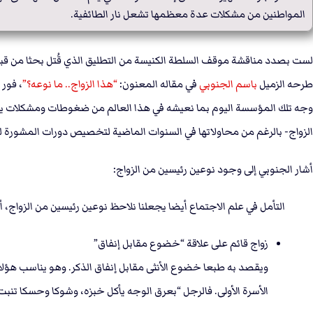
المواطنين من مشكلات عدة معظمها تشعل نار الطائفية.
لست بصدد مناقشة موقف السلطة الكنيسة من التطليق الذي قُتل بحثا من قب
طرحه الزميل
باسم الجنوبي
في مقاله المعنون:
“هذا الزواج.. ما نوعه؟”
، فور 
وجه تلك المؤسسة اليوم بما نعيشه في هذا العالم من ضغوطات ومشكلات يصعب
الزواج- بالرغم من محاولاتها في السنوات الماضية لتخصيص دورات المشورة للمق
أشار الجنوبي إلى وجود نوعين رئيسين من الزواج:
التأمل في علم اﻻجتماع أيضا يجعلنا نلاحظ نوعين رئيسين من الزواج، 
زواج قائم على علاقة “خضوع مقابل إنفاق”
ويقصد به طبعا خضوع اﻷنثى مقابل إنفاق الذكر. وهو يناسب هؤلاء ا
اﻷسرة اﻷولى. فالرجل “بعرق الوجه يأكل خبزه، وشوكا وحسكا تنبت ا