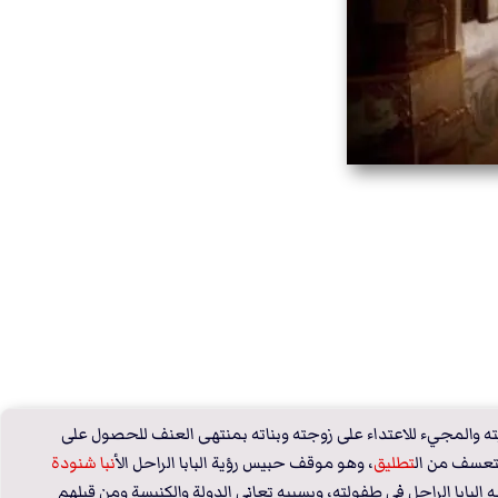
" المدمن للمخدرات والرافض للتعافي 8 مرات، واعتاد ترك بيته والمجيء للاعتداء على زوجته وبناته بمنتهى العنف للحصول على 
تعسف من ال
تطليق
، وهو موقف حبيس رؤية البابا الراحل ال
أنبا شنودة
الثالث وعبارته الشهيرة "لا طلاق إلا لعلة الزنا"، التي يتم التعامل معها على أنها نص كتابي، والنص الكتابي مختلف عن هذه العبارة، وهي رؤية تأثرت بما مر به البابا الراحل في طفولته، وبسببه تعاني الدولة والكنيسة ومن قبلهم 