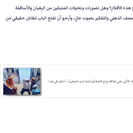
هذه اﻷفكار؟ وهل تصورات وتخيلات المتبتلين من الرهبان واﻷساقفة
للعصف الذهني والتفكير بصوت عالٍ، وأرجو أن تفتح الباب لنقاش حقيقي من
اﻷنثى، هي علاقة زواج قائمة [ودائمة لدى البعض]… أحاول في هذا