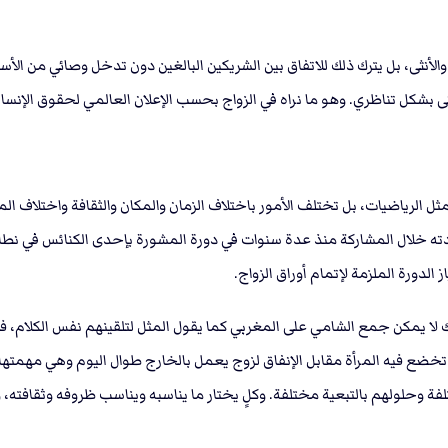
ﻷنثى، بل يترك ذلك للاتفاق بين الشريكين البالغين دون تدخل وصائي من اﻷسر
نثى بشكل تناظري. وهو ما نراه في الزواج بحسب اﻹعلان العالمي لحقوق اﻹنسا
ثل الرياضيات، بل تختلف الأمور باختلاف الزمان والمكان والثقافة واختلاف ا
 وجدته خلال المشاركة منذ عدة سنوات في دورة المشورة بإحدى الكنائس في
دورة الملزمة لإتمام أوراق الزواج.
كذلك لا يمكن جمع الشامي على المغربي كما يقول المثل لتلقينهم نفس الكلا
خضع فيه المرأة مقابل الإنفاق لزوج يعمل بالخارج طوال اليوم وهي مهمتها 
لفة وحلولهم بالتبعية مختلفة. وكلٍ يختار ما يناسبه ويناسب ظروفه وثقافته،