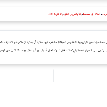
سويف
،
الطلاق في المسيحية
،
بابا تواضروس الثاني
،
بابا شنودة الثالث
وس محاضرات عن الليتورچيا (الطقوس المرتلة) خاطب فيها طلابه أن بداية الإصلاح هو الاعتراف با
بوي على الحوار المسكوني"، لكنه قتل غدرا داخل أسوار دير أبو مقار، بواسطة اثنين من الرهب