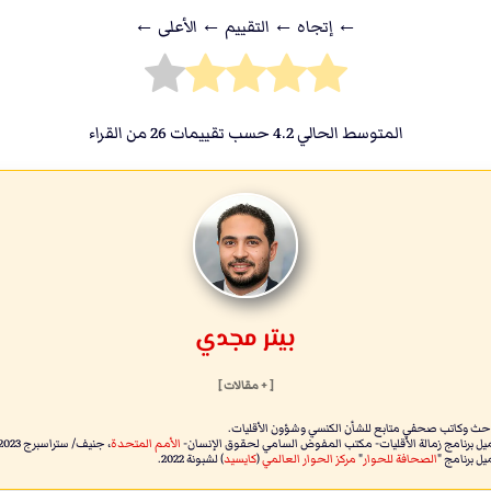
← إتجاه ← التقييم ← اﻷعلى ←
المتوسط الحالي
4.2
حسب تقييمات
26
من القراء
بيتر مجدي
[ + مقالات ]
حث وكاتب صحفي متابع للشأن الكنسي وشؤون الأقليات.
يل برنامج زمالة الأقليات- مكتب المفوض السامي لحقوق الإنسان-
الأمم المتحدة
، جنيف/ ستراسبرج 2023.
يل برنامج "
الصحافة للحوار
"
مركز الحوار العالمي
(
كايسيد
) لشبونة 2022.