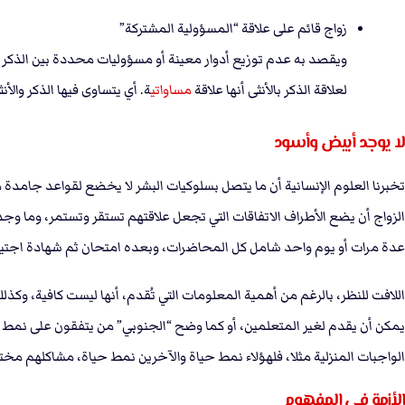
زواج قائم على علاقة “المسؤولية المشتركة”
ويقصد به عدم توزيع أدوار معينة أو مسؤوليات محددة بين الذكر وا
لعلاقة الذكر بالأنثى أنها علاقة
مساواتي
ة. أي يتساوى فيها الذكر واﻷ
لا يوجد أبيض وأسود
تخبرنا العلوم الإنسانية أن ما يتصل بسلوكيات البشر لا يخضع لقواعد جامدة م
الزواج أن يضع الأطراف الاتفاقات التي تجعل علاقتهم تستقر وتستمر، وما
عدة مرات أو يوم واحد شامل كل المحاضرات، وبعده امتحان ثم شهادة اجتياز ال
اللافت للنظر، بالرغم من أهمية المعلومات التي تُقدم، أنها ليست كافية، و
يمكن أن يقدم لغير المتعلمين، أو كما وضح “الجنوبي” من يتفقون على نمط ت
الواجبات المنزلية مثلا، فلهؤلاء نمط حياة والآخرين نمط حياة، مشاكلهم مخت
الأزمة في المفهوم