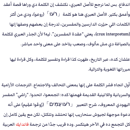
اندفاع. بس لما نرجع للأصل العبري، نكتشف إن الكلمة دي وراها قصة أعقد
وأعمق بكتير. الأصل العبري هنا هو كلمة「רֹעוּ」(روعو)، ودي من أكتر
الكلمات اللي حيّرت الدارسين والمفسرين، لدرجة إن بعضهم وصفها إنها
(crux interpretum)، يعني “عقدة المفسرين”. ليه؟ لأن الجذر العبري للكلمة
بالصياغة دي مش مألوف، وصعب يتاخد على معنى واحد مباشر.
علشان كده، عبر التاريخ، ظهرت كذا قراءة وتفسير للكلمة، وكل قراءة ليها
مبرراتها اللغوية والتراثية.
أول اتجاه فسّر الكلمة على إنها بمعنى التحالف والاجتماع. الترجمات الآرامية
والسريانية واللاتينية القديمة فهمتها كده: اتجمعوا، اتحدوا. “راشي” المفسر
اليهودي المعروف، شرح التعبير 「רֹעוּ עַמִּים」(رُوعُوا عَمِّيم) على أنه
دعوة موجهة لجيوش سنحاريب إنها تحتشد وتتكتل، لكن مع يقين كامل إن
كل التجمع ده في الآخر هيتكسر. وده قريب جدًا من ترجمة
فاندايك
العربية