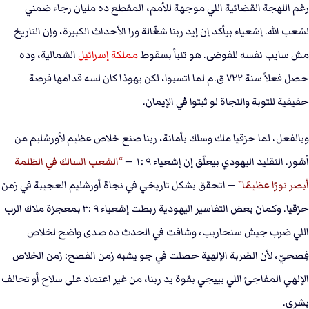
رغم اللهجة القضائية اللي موجهة للأمم، المقطع ده مليان رجاء ضمني
لشعب الله. إشعياء بيأكد إن إيد ربنا شغّالة ورا الأحداث الكبيرة، وإن التاريخ
مش سايب نفسه للفوضى. هو تنبأ بسقوط
مملكة إسرائيل
الشمالية، وده
حصل فعلاً سنة ٧٢٢ ق.م لما اتسبوا، لكن يهوذا كان لسه قدامها فرصة
حقيقية للتوبة والنجاة لو ثبتوا في الإيمان.
وبالفعل، لما حزقيا ملك وسلك بأمانة، ربنا صنع خلاص عظيم لأورشليم من
أشور. التقليد اليهودي بيعلّق إن إشعياء ٩ :١ —
الشعب السالك في الظلمة
أبصر نورًا عظيمًا
— اتحقق بشكل تاريخي في نجاة أورشليم العجيبة في زمن
حزقيا. وكمان بعض التفاسير اليهودية ربطت إشعياء ٩ :٣ بمعجزة ملاك الرب
اللي ضرب جيش سنحاريب، وشافت في الحدث ده صدى واضح لخلاص
فِصحيّ، لأن الضربة الإلهية حصلت في جو يشبه زمن الفصح: زمن الخلاص
الإلهي المفاجئ اللي بييجي بقوة يد ربنا، من غير اعتماد على سلاح أو تحالف
بشري.