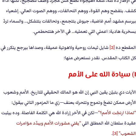
في الإطار ده كله، كلمة «هيجوا» تطلع مش مجرد وصف للضجيج، لكنها أداة
كشف. بتفضح وهم القوة، ووهم التحالفات، ووهم الصوت العالي. إشعياء
بيرسم مشهد أمم غاضبة، جيوش بتتجمع، وتحالفات بتتشكل… والسماء تردّ
بسخرية هادية: اعملي اللي تعمليه… في الآخر هتتحطمي.
المقطع ده
[2]
شايل ثيمات روحية ولاهوتية عميقة، وصداها بيرجع يتكرر في
كل الكتاب المقدس. نقدر نستعرض منها:
١) سيادة الله على الأمم
الآيات دي بتبيّن يقين النبي إن الله هو المالك الحقيقي للتاريخ. الأمم وشعوب
الأرض ممكن تضجّ وتموج وتتحرك بعنف—زي ما المزمور التاني بيقول:
لماذا ارتجّت الأمم؟
—لكن في الأخر إرادة الله هي الكلمة الفاصلة. وده بيثبت
عقيدة سلطان الله المطلق اللي
يفني مشورات الأمم ويبدّد مؤامرات
الشعوب
[3]
.