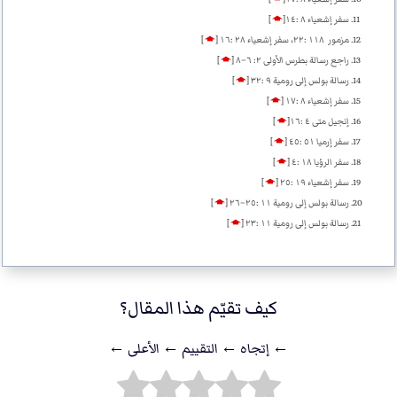
سفر إشعياء ٨ :١٤
[
🡁
]
مزمور ١١٨ :٢٢، سفر إشعياء ٢٨ :١٦
[
🡁
]
راجع رسالة بطرس اﻷولى ٢: ٦–٨
[
🡁
]
رسالة بولس إلى رومية ٩ :٣٢
[
🡁
]
سفر إشعياء ٨ :١٧
[
🡁
]
إنجيل متى ٤ :١٦
[
🡁
]
سفر إرميا ٥١ :٤٥
[
🡁
]
سفر الرؤيا ١٨ :٤
[
🡁
]
سفر إشعياء ١٩ :٢٥
[
🡁
]
رسالة بولس إلى رومية ١١ :٢٥–٢٦
[
🡁
]
رسالة بولس إلى رومية ١١ :٢٣
[
🡁
]
كيف تقيّم هذا المقال؟
← إتجاه ← التقييم ← اﻷعلى ←