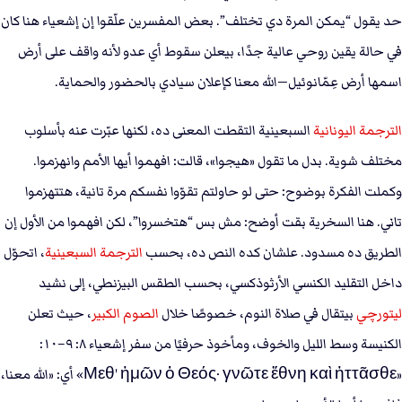
حد يقول “يمكن المرة دي تختلف”. بعض المفسرين علّقوا إن إشعياء هنا كان
في حالة يقين روحي عالية جدًا، بيعلن سقوط أي عدو لأنه واقف على أرض
اسمها أرض عِمّانوئيل—الله معنا كإعلان سيادي بالحضور والحماية.
الترجمة اليونانية
السبعينية التقطت المعنى ده، لكنها عبّرت عنه بأسلوب
مختلف شوية. بدل ما تقول «هيجوا»، قالت: افهموا أيها الأمم وانهزموا.
وكملت الفكرة بوضوح: حتى لو حاولتم تقوّوا نفسكم مرة تانية، هتتهزموا
تاني. هنا السخرية بقت أوضح: مش بس “هتخسروا”، لكن افهموا من الأول إن
الطريق ده مسدود. علشان كده النص ده، بحسب
الترجمة السبعينية
، اتحوّل
داخل التقليد الكنسي الأرثوذكسي، بحسب الطقس البيزنطي، إلى نشيد
ليتورچي
بيتقال في صلاة النوم، خصوصًا خلال
الصوم الكبير
، حيث تعلن
الكنيسة وسط الليل والخوف، ومأخوذ حرفيًا من سفر إشعياء ٨: ٩–١٠:
«Μεθ' ἡμῶν ὁ Θεός· γνῶτε ἔθνη καὶ ἡττᾶσθε» أي: «الله معنا،