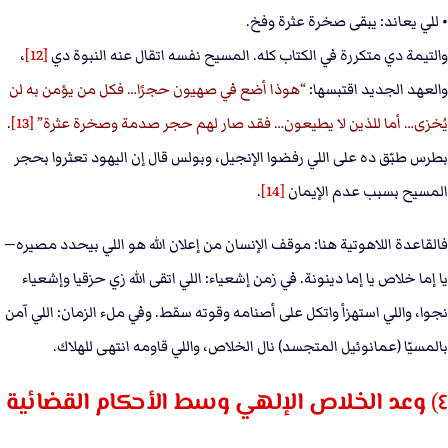
• للي يعاند: يبقى صخرة عثرة وفخ.
والتيمة دي متكررة في الكتاب كله. المسيح نفسه اتقال عنه النبوة دي
[12]
،
والعهد الجديد اقتبسها:
هوذا أضع في صهيون حجرًا… فكل من يؤمن به لن
يُخزى… أما للذين لا يطيعون… فقد صار لهم حجر صدمة وصخرة عثرة
[13]
.
بطرس طبّق ده على اللي رفضوا الإنجيل، وبولس قال إن اليهود تعثروا بحجر
المسيح بسبب عدم الإيمان
[14]
.
فالقاعدة اللاهوتية هنا: موقف الإنسان من إعلان الله هو اللي بيحدد مصيره—
يا إما خلاص يا إما دينونة. في زمن إشعياء: اللي اتقى الله زي حزقيا وإشعياء
نجوا، واللي استهزأ واتكل على أصنامه وقوته سقط. وفي ملء الزمان: اللي آمن
بالمسيّا (عمانوئيل المتجسد) نال الخلاص، واللي قاومه انتهى للهلاك.
٤) وعد الخلاص الإلهي وسط الأحكام القضائية