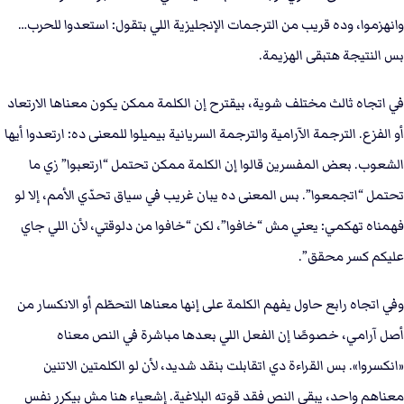
وانهزموا، وده قريب من الترجمات الإنجليزية اللي بتقول: استعدوا للحرب…
بس النتيجة هتبقى الهزيمة.
في اتجاه ثالث مختلف شوية، بيقترح إن الكلمة ممكن يكون معناها الارتعاد
أو الفزع. الترجمة الآرامية والترجمة السريانية بيميلوا للمعنى ده: ارتعدوا أيها
الشعوب. بعض المفسرين قالوا إن الكلمة ممكن تحتمل “ارتعبوا” زي ما
تحتمل “اتجمعوا”. بس المعنى ده يبان غريب في سياق تحدّي الأمم، إلا لو
فهمناه تهكمي: يعني مش “خافوا”، لكن “خافوا من دلوقتي، لأن اللي جاي
عليكم كسر محقق”.
وفي اتجاه رابع حاول يفهم الكلمة على إنها معناها التحطّم أو الانكسار من
أصل آرامي، خصوصًا إن الفعل اللي بعدها مباشرة في النص معناه
«انكسروا». بس القراءة دي اتقابلت بنقد شديد، لأن لو الكلمتين الاتنين
معناهم واحد، يبقى النص فقد قوته البلاغية. إشعياء هنا مش بيكرر نفس