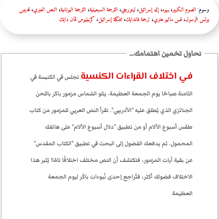
وسوم:
الصوم الكبير
،
يهوه
،
إله إسرائيل
،
ليتورچي
،
الترجمة السبعينية
،
الترجمة اليونانية
،
النص العبري
،
قديس
بولس الرسول
،
قس ماثيو هنري
،
ترجمة فاندايك
،
مملكة إسرائيل
،
كرنيليوس ڤان دايك
في اختلاف القراءات الكنسية
تجلس في الكنيسة في
الثامنة صباحًا يوم الجمعة العظيمة. يتلو الشماس مزمور باكر باللحن
الجنائزي الذي يُطلق عليه "الأدريبي". تقرأ النص العربي للمزمور من كتاب
طقس أسبوع الآلام أو من تطبيق "دلال أسبوع الآلام" على هاتفك
المحمول. ثم يدفعك الفضول إلى البحث في تطبيق "الكتاب المقدس"
عن بقية آيات المزمور، فتكتشف أن النص مختلف اختلافًا تامًا! يُثير هذا
الاختلاف فضولك أكثر، فتُراجع إحدى نُبوءات باكَر ليوم الجمعة
العظيمة