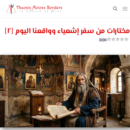
Theosis Across Borders
in Church of Misr
مختارات من سفر إشعياء وواقعنا اليوم [٢]
)
0
(
0