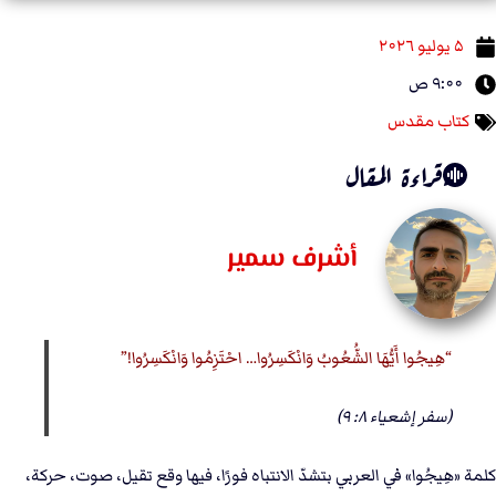
۵ يوليو ۲۰۲٦
۹:۰۰ ص
كتاب مقدس
قراءة المقال
أشرف سمير
هِيجُوا أَيُّهَا الشُّعُوبُ وَانْكَسِرُوا… احْتَزِمُوا وَانْكَسِرُوا!
(سفر إشعياء ٨: ٩)
كلمة «هِيجُوا» في العربي بتشدّ الانتباه فورًا، فيها وقع تقيل، صوت، حركة،