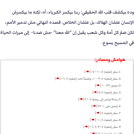
وده بيكشف قلب الله الحقيقي: ربنا بيكسر الكبرياء، آه، لكنه ما بيكسرش
الإنسان علشان الهلاك، بل علشان الخلاص. قصده النهائي مش تدمير الأمم،
لكن ضمّ كل أمة وكل شعب يقبل إن “الله معنا” -مش ضدنا- إلى ميراث الحياة
في المسيح يسوع.
هوامش ومصادر:
سفر إشعياء ٨: ١١–١٥
[
🡁
]
سفر إشعياء ٨: ٩–١٠، وضمنًا لحد إشعياء ٨ :١٦
[
🡁
]
مزمور ٣٣: ١٠
[
🡁
]
سفر إشعياء ٨:٨
[
🡁
]
رسالة بولس إلى رومية ٨: ٣١
[
🡁
]
إنجيل متى ١: ٢٣
[
🡁
]
سفر إشعياء ٨
[
🡁
]
سفر إشعياء ٨ :١١
[
🡁
]
سفر إشعياء ٧ :٣؛ ٨ :١٦
[
🡁
]
سفر إشعياء ٨ :١٧
[
🡁
]