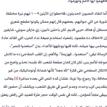
فافهموا أيها الأمم وانهزموا».
أما النقاد النصيون الحديثون، فلاحظوا إن الآيتين ٩–١٠ ليهم نبرة مختلفة
شوية عن اللي حواليهم. بعضهم قال إنهم ممكن يكونوا مقطع شعري
مستقل أو هتاف حربي قديم. لكن باحثين تانيين، زي مارفن سويني، شايفين
إن الاختلاف ده مقصود. إشعياء استخدم صيغة نداء الحرب اللي القائد عادة
بيحمّس بيها جيشه، لكنه قلبها ووجّهها للأعداء. بدل “استعدوا للنصر”،
الرسالة تبقى: “استعدوا… للهزيمة”. والأهم، إن القلب المفاجئ ده ما كانش
موجّه للأمم بس، لكن كان كمان صفعة لشعب الله نفسه: تحذير واضح من
الاتكال السطحي على فكرة “الله معنا” كأنها ضمانة أوتوماتيكية، من غير
مخافة، ولا رجوع، ولا توبة. علشان كده النص اللي بعده مباشرة
[1]
يطالب
بتقديس الرب وحده، وعدم السير في طريق الشعب، ويكشف أن حضور الله
بيبقى ملجأ للمؤمن… لكنه في نفس الوقت حجر عثرة للعنيد اللي رافض يتغيّر.