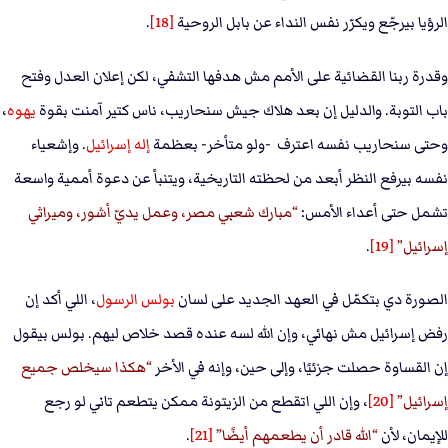
الرؤيا بيرجّع ويكرّر نفس النداء عن بابل الروحية
[18]
.
وقدرة ربنا القضائية على الأمم مش هدفها التشفي، لكن إعلان العدل وفتح
باب التوبة. والدليل إن بعد هلاك جيش سنحاريب، ناس كتير آمنت بقوة
يهوه
،
وحتى سنحاريب نفسه اعترف -ولو متأخر- بعظمة
إله إسرائيل
. وإشعياء
نفسه بيرفع النظر أبعد من لحظته التاريخية، ويتنبأ عن دعوة أممية واسعة
تشمل حتى أعداء الأمس:
مبارك شعبي مصر، وعمل يديّ أشور، وميراثي
إسرائيل
[19]
.
الصورة دي بتكمّل في العهد الجديد على لسان
بولس الرسول
، اللي أكد إن
رفض إسرائيل مش نهائي، وإن الله لسه عنده قصد خلاص ليهم. بولس بيقول
إن القساوة حصلت جزئيًا، وإلى حين، وإنه في الأخر
هكذا سيخلص جميع
إسرائيل
[20]
، وإن اللي اتقطع من الزيتونة ممكن يتطعم تاني لو رجع
للإيمان، لأن
الله قادر أن يطعمهم أيضًا
[21]
.