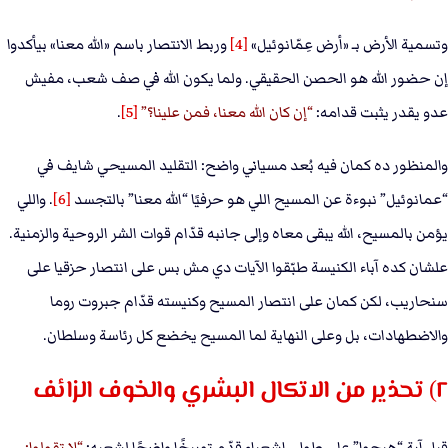
وتسمية الأرض بـ «أرض عِمّانوئيل»
[4]
وربط الانتصار باسم «الله معنا» بيأكدوا
إن حضور الله هو الحصن الحقيقي. ولما يكون الله في صف شعب، مفيش
عدو يقدر يثبت قدامه:
إن كان الله معنا، فمن علينا؟
[5]
.
والمنظور ده كمان فيه بُعد مسياني واضح: التقليد المسيحي شايف في
“عمانوئيل” نبوءة عن المسيح اللي هو حرفيًا “الله معنا” بالتجسد
[6]
. واللي
يؤمن بالمسيح، الله يبقى معاه وإلى جانبه قدّام قوات الشر الروحية والزمنية.
علشان كده آباء الكنيسة طبّقوا الآيات دي مش بس على انتصار حزقيا على
سنحاريب، لكن كمان على انتصار المسيح وكنيسته قدّام جبروت روما
والاضطهادات، بل وعلى النهاية لما المسيح يخضع كل رئاسة وسلطان.
٢) تحذير من الاتكال البشري والخوف الزائف
قبل آية “هيجوا” على طول، إشعياء قدّم توبيخًا واضحًا لشعبه:
لا تقولوا: