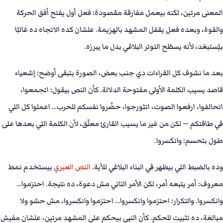
المعنى مرتين، لكنه بيعمل مفارقة مقصودة: فعل أول يفتح أفق الحركة
والقوة، وبعده فعل يقفل المشهد بالهزيمة. علشان كده الاتجاه ده غالبًا
بيُستبعَد، لأنه يسطّح التوتر البلاغي بدل ما يبرزه.
بعد ما نشوف كل القراءات دي جنب بعض، الصورة بتبقى أوضح: إشعياء
قاصد يسيب الكلمة الأولى مفتوحة الدلالة. كأن النص بيقول: اتجمعوا،
اتحالفوا، ارفعوا الصوت، اتثورجوا، حضّروا نفسكم للحرب… اعملوا كل اللي
في طاقتكم — لكن من غير ما يسيب القارئ معلّق، لأن الكلمة اللي بعدها على
طول بتحسم: وانكسروا.
وده بالضبط اللي بيظهر في البناء البلاغي للآية.
النص العبري
بيستخدم نمط
معروف: أمر يتبعه أمر، لكن الأمر التاني مش دعوة، ده نتيجة. احتزموا…
وانكسروا. والتكرار: احتزموا وانكسروا… احتزموا وانكسروا، مش حشو ولا
مبالغة، ده تثبيت للحكم. كأن النبي بيحكم على المشهد مرتين، علشان مفيش