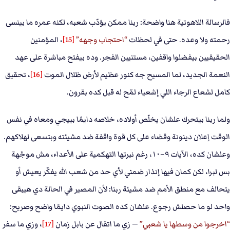
فالرسالة اللاهوتية هنا واضحة: ربنا ممكن يؤدّب شعبه، لكنه عمره ما بينسى
رحمته ولا وعده. حتى في لحظات
احتجاب وجهه
[15]
، المؤمنين
الحقيقيين بيفضلوا واقفين، مستنيين الفجر. وده بيفتح مباشرة على عهد
النعمة الجديد، لما المسيح جه كنور عظيم لأرض ظلال الموت
[16]
، تحقيق
كامل لشعاع الرجاء اللي إشعياء لمّح له قبل كده بقرون.
ولما ربنا بيتحرك علشان يخلّص أولاده، خلاصه دايمًا بييجي ومعاه في نفس
الوقت إعلان دينونة وقضاء على كل قوة واقفة ضد مشيئته وبتسعى لهلاكهم.
وعلشان كده، الآيات ٩–١٠، رغم نبرتها التهكمية على الأعداء، مش موجّهة
بس لبرا، لكن كمان فيها إنذار ضمني لأي حد من شعب الله يفكّر يعيش أو
يتحالف مع منطق الأمم ضد مشيئة ربنا: لأن المصير في الحالة دي هيبقى
واحد لو ما حصلش رجوع. علشان كده الصوت النبوي دايمًا واضح وصريح:
اخرجوا من وسطها يا شعبي
— زي ما اتقال عن بابل زمان
[17]
، وزي ما سفر