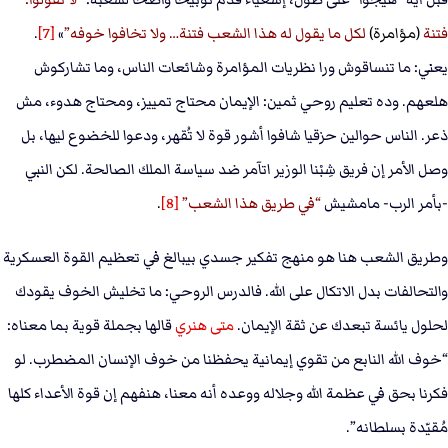
فتنة
(مؤامرة)
لكل ما يقول له هذا الشعب فتنة… ولا تخافوا خوفه
»
[7]
.
يعني: ما تنساقوش ورا نظريات المؤامرة وشائعات الناس، وما تشاركوش
هلعهم. وده تعليم روحي ثمين: الإيمان محتاج تمييز، ومحتاج هدوء، مش
ذعر. الناس حوالين حزقيا شافوا أشور قوة لا تُقهر، ودعوا للخضوع ليها، بل
وصل الأمر إن فريق شِبْنا الوزير اتآمر ضد سياسة الملك الصالحة. لكن النبي
-بأمر الرب- مامشيش
في طريق هذا الشعب
[8]
.
وطريق الشعب هنا هو منهج تفكير جسدي بيبالغ في تعظيم القوة العسكرية
والتحالفات بدل الاتكال على الله. فالدرس الروحي: ما تخليش الخوف يقودك
لحلول يائسة تبعدك عن ثقة الإيمان.
متى هنري
قالها بجملة قوية بما معناه:
“خوف الله النابع من تقوي إيمانية يحفظنا من خوف الإنسان المضطرب. لو
فكرنا بحق في عظمة الله وجلاله ووعده أنه معنا، هنفهم إن قوة الأعداء كلها
مُقيّدة بسلطانه”.