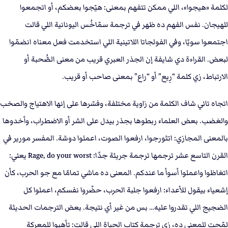
لكلمة «هيجوا»، اللي ممكن تتفهم بمعنى: هيّجوا بعضكم، أو اتجمعوا
للهيجان. نفس الفهم ده ظهر في ترجمة سمّاخُس اليونانية اللي قالت
اجتمعوا سويًا، وفي الفولجاتا اللاتينية اللي استخدمت فعل معناه انضمّوا
لبعض. القراءة دي شايفة إن الجذر العبري قريب من معنى الصُّحبة أو
الارتباط، زي كلمة “رِيع” أو “راع” بمعنى صاحب أو قريب.
اتجاه تاني شاف الكلمة من زاوية مختلفة، وفسّرها على إنها الاهتياج والصخب
والغضب. بعض العلماء ربطوها بجذر بيدل على الشر أو الاضطراب، وأخدوها
بالمعنى المجازي: اتثورجوا، ارفعوا الصوت، اعملوا دوشة. المفسر مورير في
القرن التاسع عشر ترجمها ترجمة جريئة جدًا: Rage, do your worst يعني:
اتغاظوا واعملوا أسوأ ما عندكم. المعنى ده ماشي تمامًا مع جو الحرب، كأن
إشعياء بيقول للأعداء: ارفعوا جلبة الحرب، حضّروا نفسكم، اعملوا كل
الضجيج اللي تقدروا عليه… بس من غير أي نتيجة. بعض الترجمات الحديثة
لمّحت للمعنى ده، زي ترجمة كتاب الحياة اللي قالت: تأهبوا للمعركة