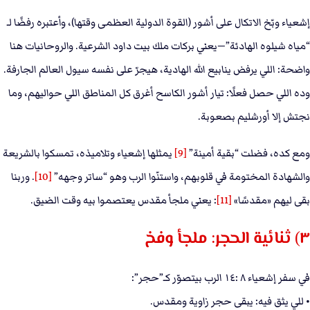
إشعياء وبّخ الاتكال على أشور (القوة الدولية العظمى وقتها)، وأعتبره رفضًا لـ
“مياه شيلوه الهادئة”—يعني بركات ملك بيت داود الشرعية. والروحانيات هنا
واضحة: اللي يرفض ينابيع الله الهادية، هيجرّ على نفسه سيول العالم الجارفة.
وده اللي حصل فعلًا: تيار أشور الكاسح أغرق كل المناطق اللي حواليهم، وما
نجتش إلا أورشليم بصعوبة.
ومع كده، فضلت “بقية أمينة”
[9]
يمثلها إشعياء وتلاميذه، تمسكوا بالشريعة
والشهادة المختومة في قلوبهم، واستنّوا الرب وهو “ساتر وجهه”
[10]
. وربنا
بقى ليهم «مقدسًا»
[11]
: يعني ملجأ مقدس يعتصموا بيه وقت الضيق.
٣) ثنائية الحجر: ملجأ وفخ
في سفر إشعياء ٨ :١٤ الرب بيتصوّر كـ”حجر”:
• للي يثق فيه: يبقى حجر زاوية ومقدس.