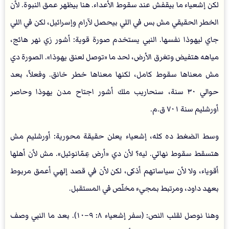
لكن إشعياء ما بيقفش عند سقوط الأعداء. هنا بيظهر عمق النبوة. لأن
الخطر الحقيقي مش بس في اللي بيحصل لآرام وإسرائيل، لكن في اللي
جاي ليهوذا نفسها. النبي يستخدم صورة قوية: أشور زي نهر هائج،
مياهه هتفيض وتغرق الأرض، لحد ما «توصل لعنق يهوذا». الصورة دي
مش معناها سقوط كامل، لكنها معناها خطر خانق. وفعلاً، بعد
حوالي ٣٠ سنة، سنحاريب ملك أشور اجتاح مدن يهوذا وحاصر
أورشليم سنة ٧٠١ ق.م.
وسط الضغط ده كله، إشعياء يعلن حقيقة محورية: أورشليم مش
هتسقط سقوط نهائي. ليه؟ لأن دي «أرض عِمّانوئيل». مش لأن أهلها
أقوياء، ولا لأن سياساتهم أذكى، لكن لأن في قصد إلهي أعمق مربوط
بعهد داود، ومرتبط بمجيء مخلّص في المستقبل.
وهنا نوصل لقلب النص: (سفر إشعياء ٨: ٩–١٠). بعد ما النبي وصف