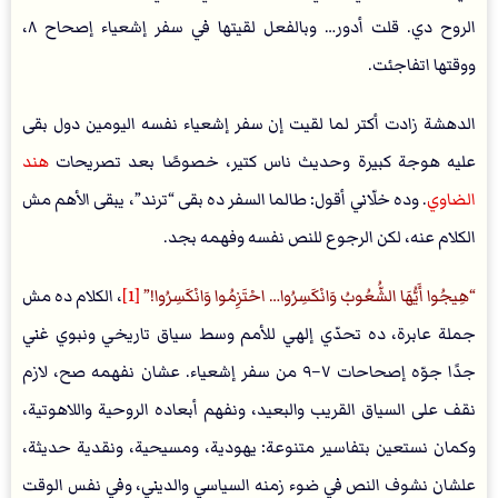
الروح دي. قلت أدور… وبالفعل لقيتها في سفر إشعياء إصحاح ٨،
ووقتها اتفاجئت.
الدهشة زادت أكتر لما لقيت إن سفر إشعياء نفسه اليومين دول بقى
عليه هوجة كبيرة وحديث ناس كتير، خصوصًا بعد تصريحات
هند
الضاوي
. وده خلّاني أقول: طالما السفر ده بقى “ترند”، يبقى الأهم مش
الكلام عنه، لكن الرجوع للنص نفسه وفهمه بجد.
هِيجُوا أَيُّهَا الشُّعُوبُ وَانْكَسِرُوا… احْتَزِمُوا وَانْكَسِرُوا!
[1]
، الكلام ده مش
جملة عابرة، ده تحدّي إلهي للأمم وسط سياق تاريخي ونبوي غني
جدًا جوّه إصحاحات ٧–٩ من سفر إشعياء. عشان نفهمه صح، لازم
نقف على السياق القريب والبعيد، ونفهم أبعاده الروحية واللاهوتية،
وكمان نستعين بتفاسير متنوعة: يهودية، ومسيحية، ونقدية حديثة،
علشان نشوف النص في ضوء زمنه السياسي والديني، وفي نفس الوقت