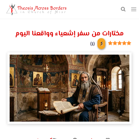
Theosis Across Borders
in Church of Misr
مختارات من سفر إشعياء وواقعنا اليوم
5
)
1
(