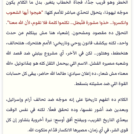
الخطر وهو قريب جدًا، فجأة الخطاب يتغير. بدل ما الكلام يكون
موجّه ليهوذا، يتحوّل لتحدّي مباشر للأمم كلها:
هيجوا أيها الشعوب
وانكسروا… خذوا مشورة فتُبطل… تكلموا كلمة فلا تقوم، لأن الله معنا
.
التحوّل ده مقصود ومشحون. إشعياء هنا مش بيتكلم عن حدث
واحد، لكنه بيكشف قانون روحي وتاريخي: الأمم هتتحرك، هتتحالف،
هتخطط، وهتثور… لكن في الآخر، أي مشروع بيتبني ضد قصد الله
وشعبه مصيره الفشل. الاسم اللي بيحمل الثقل كله هو عِمّانوئيل. «الله
معنا» مش شعار، ده إعلان سيادي: طالما الله حاضر، يبقى كل حسابات
القوة اللي ضد مشيئته بتسقط.
الكلام ده اتفهم تاريخيًا على إنه موجّه ضد تحالف آرام وإسرائيل،
وبعدين ضد أشور نفسها، وده تحقق فعلًا. لكنه في نفس الوقت
بيعدّي التاريخ القريب، وبيفتح أفق أوسع: نبرة أخروية بتشاور إن كل
قوى الشر، في أي زمان، مصيرها الانكسار قدّام ملكوت الله.