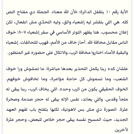
الآية رقم ١٠ بتقفل الدائرة: «لأن الله معنا». الجملة دي مفتاح النص
كله. هي اللي بتفسّر ليه إشعياء واثق، وليه التحدّي مش انفعال، لكن
إعلان محسوب. هنا يظهر التوتر الأساسي في سفر إشعياء ٧–٨: خوف
الناس مقابل مخافة الله. آحاز خاف من الأمم، فهرب للتحالفات. إشعياء
والبقية الأمناء اختاروا مخافة الرب، والاتكال على حضوره غير المنظور.
علشان كده ربنا يكمل التحذير بعدها مباشرة: ما تمشوش ورا خوف
الشعب، وما تسموش كل حاجة مؤامرة، وما تخافوش خوفهم.
الخوف الحقيقي يكون من الرب وحده. اللي يخاف الرب، ربنا يبقى له
ملجأ وقدس. واللي يعاند، نفس الإله يبقى له حجر صدمة وصخرة
عثرة. الصورة دي مش بس لاهوتية، لكنها بتفتح باب لفهم العهد
الجديد، حيث المسيح نفسه يبقى حجر خلاص للبعض، وحجر عثرة
لآخرين.