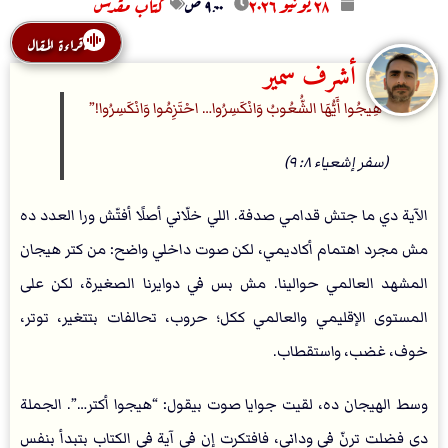
۲۸ يونيو ۲۰۲٦
۹:۰۰ ص
كتاب مقدس
قراءة المقال
أشرف سمير
هِيجُوا أَيُّهَا الشُّعُوبُ وَانْكَسِرُوا… احْتَزِمُوا وَانْكَسِرُوا!
(سفر إشعياء ٨: ٩)
الآية دي ما جتش قدامي صدفة. اللي خلّاني أصلًا أفتّش ورا العدد ده
مش مجرد اهتمام أكاديمي، لكن صوت داخلي واضح: من كتر هيجان
المشهد العالمي حوالينا. مش بس في دوايرنا الصغيرة، لكن على
المستوى الإقليمي والعالمي ككل؛ حروب، تحالفات بتتغير، توتر،
خوف، غضب، واستقطاب.
وسط الهيجان ده، لقيت جوايا صوت بيقول: “هيجوا أكتر…”. الجملة
دي فضلت ترنّ في وداني، فافتكرت إن في آية في الكتاب بتبدأ بنفس