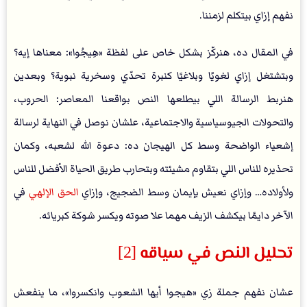
نفهم إزاي بيتكلم لزمننا.
في المقال ده، هنركّز بشكل خاص على لفظة «هِيجُوا»: معناها إيه؟
وبتشتغل إزاي لغويًا وبلاغيًا كنبرة تحدّي وسخرية نبوية؟ وبعدين
هنربط الرسالة اللي بيطلعها النص بواقعنا المعاصر: الحروب،
والتحولات الجيوسياسية والاجتماعية، علشان نوصل في النهاية لرسالة
إشعياء الواضحة وسط كل الهيجان ده: دعوة الله لشعبه، وكمان
تحذيره للناس اللي بتقاوم مشيئته وبتحارب طريق الحياة الأفضل للناس
ولأولاده… وإزاي نعيش بإيمان وسط الضجيج، وإزاي
الحق الإلهي
في
الآخر دايمًا بيكشف الزيف مهما علا صوته ويكسر شوكة كبريائه.
تحليل النص في سياقه
[2]
عشان نفهم جملة زي «هيجوا أيها الشعوب وانكسروا»، ما ينفعش