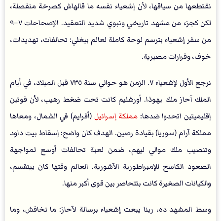
نقتطعها من سياقها، لأن إشعياء نفسه ما قالهاش كصرخة منفصلة،
لكن كجزء من مشهد تاريخي ونبوي شديد التعقيد. الإصحاحات ٧–٩
من سفر إشعياء بترسم لوحة كاملة لعالم بيغلي: تحالفات، تهديدات،
خوف، وقرارات مصيرية.
نرجع الأول لإشعياء ٧. الزمن هو حوالي سنة ٧٣٥ قبل الميلاد، في أيام
الملك آحاز ملك يهوذا. أورشليم كانت تحت ضغط رهيب، لأن قوتين
إقليميتين اتحدوا ضدها:
مملكة إسرائيل
(أفرايم) في الشمال، ومعاها
مملكة آرام (سوريا) بقيادة رصين. الهدف كان واضح: إسقاط بيت داود
وتنصيب ملك موالي ليهم، ضمن لعبة تحالفات أوسع لمواجهة
الصعود الكاسح للإمبراطورية الآشورية. العالم وقتها كان بيتقسم،
والكيانات الصغيرة كانت بتتحاصر بين قوى أكبر منها.
وسط المشهد ده، ربنا يبعت إشعياء برسالة لآحاز: ما تخافش، وما