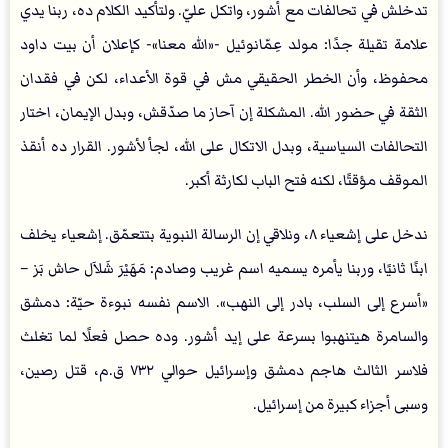
تدخلش في تحالفات مع أشور، واتكل عليّ. ولتأكيد الكلام ده، ربنا يدي
علامة تقيلة جدًا: مولد عِمّانوئيل -«الله معنا»- كإعلان أن بيت داود
محفوظ، وأن الخطر الحقيقي مش في قوة الأعداء، لكن في فقدان
الثقة في حضور الله. المشكلة إن آحاز ما صدّقش، وبدل الإيمان، اختار
التحالفات السياسية، وبدل الاتكال على الله، لجأ لأشور. القرار ده أنقذ
الموقف مؤقتًا، لكنه فتح الباب لكارثة أكبر.
ندخل على إشعياء ٨، ونلاقي إن الرسالة النبوية بتتعمّق. إشعياء يخلف
ابنًا ثانيًا، وربنا يأمره يسميه اسم غريب وصادم: مَهَيْرَ شَلاَل حاش بَز –
«أسرع إلى السلب، بادر إلى النهب». الاسم نفسه نبوءة حيّة: دمشق
والسامرة هيتنهبوا بسرعة على إيد أشور. وده حصل فعلًا لما تغلث
فلاسر الثالث هاجم دمشق وإسرائيل حوالي ٧٣٢ ق.م، قتل رصين،
وسبى أجزاء كبيرة من إسرائيل.