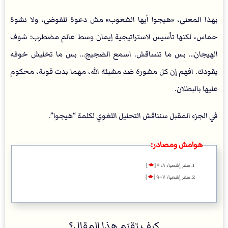
بهذا المعنى، «هيجوا أيها الشعوب» مش دعوة للفوضى، ولا نشوة
حماس، لكنها تأسيس لاستراتيجية إيمان وسط عالم مضطرب: شوف
الهيجان… بس ما تنساقش. اسمع الضجيج… بس ما تخليش خوفه
يقودك. افهم إن كل مشورة ضد مشيئة الله، مهما بدت قوية، محكوم
عليها بالبطلان.
في الجزء المقبل سنناقش التحليل اللغوي لكلمة “هيجوا”.
هوامش ومصادر:
سفر إشعياء ٨: ٩
[
🡁
]
سفر إشعياء ٧–٩
[
🡁
]
كيف تقيّم هذا المقال؟