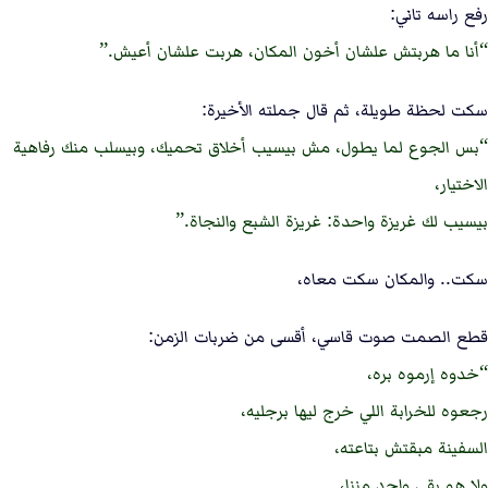
رفع راسه تاني:
أنا ما هربتش علشان أخون المكان، هربت علشان أعيش.
سكت لحظة طويلة، ثم قال جملته الأخيرة:
بس الجوع لما يطول، مش بيسيب أخلاق تحميك، وبيسلب منك رفاهية
الاختيار،
بيسيب لك غريزة واحدة: غريزة الشبع والنجاة.
سكت.. والمكان سكت معاه،
قطع الصمت صوت قاسي، أقسى من ضربات الزمن:
خدوه إرموه بره،
رجعوه للخرابة اللي خرج ليها برجليه،
السفينة مبقتش بتاعته،
ولا هو بقى واحد مننا،