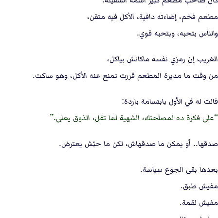
كان صاحب مطعم كبير اسمه السفينة.
مطعم فخم، إضاءته دافية، الأكل فيه متقن،
والناس بتحبه، وبتحبه قوي.
الغريب إن رمزي نفسه ماكانش بياكل،
من وقت ما مديرة المطعم قررت تمنع عنه الأكل، وهو ساكت.
قالت له في الأول بابتسامة باردة:
على فكرة ده لمصلحتك، الشهية لما تقل، الذوق يعلى.
صدقها.. أو يمكن ما صدقهاش، لكن ما حبّش يعترض.
بعدها بقى الجوع سياسة.
مفيش طبق.
مفيش لقمة.