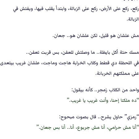
ركع، ركع على الأرض، ركع على الزبالة، وابتدأ يقلب فيها، ويفتش في
الزبالة.
مش علشان هو قليل، لكن علشان هو.. جعان.
مسك حتة أكل بايظة.. ما وصلتش للعفن، بس قربت تعفن..
في اللحظة دي قطط وكلاب الخرابة هاجت وماجت، علشان غريب بيتعدى
على مملكتهم الخربانة.
واحد من الكلاب زمجر.. كأنه بيقول:
ده ملكنا إحنا، وأنت غريب يا غريب.
“رمزي” حاول يشرح.. قال بصوت مبحوح:
أنا مش حرامي، أنا مش جربوع، أنا.. أنا بس جعان.