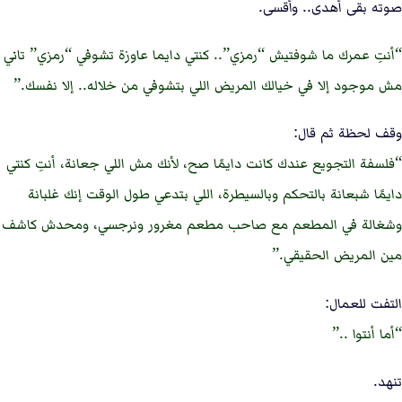
صوته بقى أهدى.. وأقسى.
أنتِ عمرك ما شوفتيش “رمزي”.. كنتي دايما عاوزة تشوفي “رمزي” تاني
مش موجود إلا في خيالك المريض اللي بتشوفي من خلاله.. إلا نفسك.
وقف لحظة ثم قال:
فلسفة التجويع عندك كانت دايمًا صح، لأنك مش اللي جعانة، أنتِ كنتي
دايمًا شبعانة بالتحكم وبالسيطرة، اللي بتدعي طول الوقت إنك غلبانة
وشغالة في المطعم مع صاحب مطعم مغرور ونرجسي، ومحدش كاشف
مين المريض الحقيقي.
التفت للعمال:
أما أنتوا ..
تنهد.