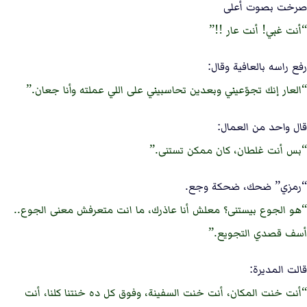
صرخت بصوت أعلى
أنت غبي! أنت عار !!
رفع راسه بالعافية وقال:
العار إنك تجوّعيني وبعدين تحاسبيني على اللي عملته وأنا جعان.
قال واحد من العمال:
بس أنت غلطان، كان ممكن تستنى.
“رمزي” ضحك، ضحكة وجع.
هو الجوع بيستنى؟ معلش أنا عاذرك، ما انت متعرفش معنى الجوع..
أسف قصدي التجويع.
قالت المديرة:
أنت خنت المكان، أنت خنت السفينة، وفوق كل ده خنتنا كلنا، أنت