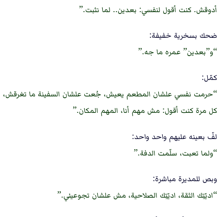
أدوقش. كنت أقول لنفسي: بعدين.. لما نثبت.
ضحك بسخرية خفيفة:
و”بعدين” عمره ما جه.
كمّل:
حرمت نفسي علشان المطعم يعيش، جُعت علشان السفينة ما تغرقش،
كل مرة كنت أقول: مش مهم أنا، المهم المكان.
لفّ بعينه عليهم واحد واحد:
ولما تعبت، سلّمت الدفة.
وبص للمديرة مباشرة:
اديّتِك الثقة، اديّتِك الصلاحية، مش علشان تجوعيني.