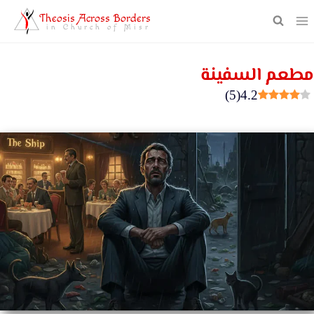
Theosis Across Borders
in Church of Misr
مطعم السفينة
)
5
(
4.2