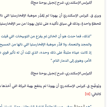
(كيرلس الإسكندري، شرح إنجيل يوحنا مج2)
ويرى ق. كيرلس الإسكندريّ أن يهوذا لم يُقدِّر موهبة الإفخارستيا التي 
للحظةٍ واحدةٍ، وذلك في سياق تأكيده على تناول يهوذا من سر الإفخارستيا قا
لذلك، فما حدث هو أن الخائن لم يفزع من التوبيخات التي قيلت سرًا
والمجد والنعمة، ولا قدَّر موهبة الإفخارستيا التي نالها من المسي
إذ كانت عيناه مثبتةً على ذلك وحده، الذي ثبُت أن له تأثير قوي 
الأمر، وهوى إلى الدمار التام.
(كيرلس الإسكندري، شرح إنجيل يوحنا مج2)
ويُوضِّح ق. كيرلس الإسكندريّ أن يهوذا لم ينتفع بهبة البركة التي أخذه
كالتالي:
[11]
هو
[يهوذا]
يمضي مسرعًا طاعةً لإرادة الشيطان، ومثل إنسان أ