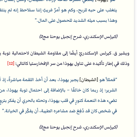
يتغلب على حبه للربح، وكم هو أمرٌ غريبٌ إننا سنلاحظ إنه لم ينتف
وهذا بسبب ميله الشديد للحصول على المال.
(كيرلس الإسكندري، شرح إنجيل يوحنا مج2)
ويشير ق. كيرلس الإسكندريّ أيضًا إلى مقاومة الشيطان لاحتمالية توبة يهو
وذلك في إطار تأكيده على تناول يهوذا من سر الإفخارستيا كالتالي:
[12]
فمثلاً هو
[الشيطان]
يجبر يهوذا، بعد أن أخذ اللقمة مباشرةً، إذ 
الشرير؛ إذ ربما كان خائفًا – بالإضافة إلى احتمال توبة يهوذا، من 
تضيء هذه النعمة كنورٍ في قلب يهوذا، وتحثه بالحري أن يفكر بتروٍ و
في شخص كان قد دُفِعَ ضد مشاعره الطيبة، أن يفكِّر في الخيانة.
(كيرلس الإسكندري، شرح إنجيل يوحنا مج2)