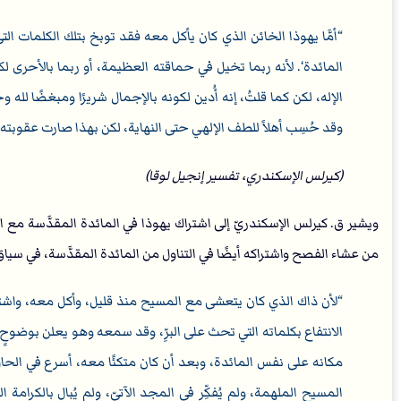
أمَّا يهوذا الخائن الذي كان يأكل معه فقد توبخ بتلك الكلمات ال
المائدة‘. ﻷنه ربما تخيل في حماقته العظيمة، أو ربما باﻷحرى لكو
اﻹله، لكن كما قلتُ، إنه أُدين لكونه باﻹجمال شريرًا ومبغضًا لله و
وقد حُسِب أهلاً للطف اﻹلهي حتى النهاية، لكن بهذا صارت عقوبته أ
(كيرلس الإسكندري، تفسير إنجيل لوقا)
ويشير ق. كيرلس الإسكندريّ إلى اشتراك يهوذا في المائدة المقدَّسة مع ال
من عشاء الفصح واشتراكه أيضًا في التناول من المائدة المقدَّسة، في سياق 
لأن ذاك الذي كان يتعشى مع المسيح منذ قليل، وأكل معه، واشترك
الانتفاع بكلماته التي تحث على البرِّ، وقد سمعه وهو يعلن بوضوحٍ إ
مكانه على نفس المائدة، وبعد أن كان متكئًا معه، أسرع في الحال
المسيح الملهمة، ولم يُفكِّر في المجد الآتيّ، ولم يُبالِ بالكرامة 