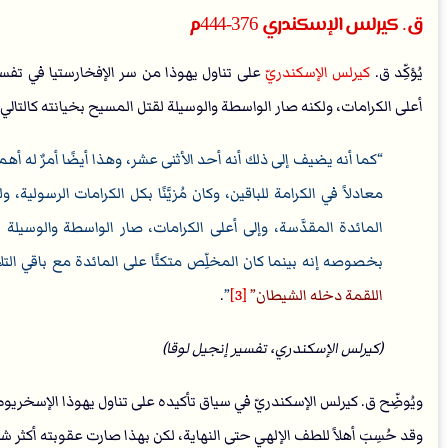
ق. كيرلس الإسكندري 376-444م
يُؤكِّد ق.
كيرلس الإسكندري
ّ على تناول يهوذا من سر الإفخارستيا في تفس
أعلى الكرامات، ولكنه صار الواسطة والوسيلة لقتل المسيح بخيانته كالتالي
كما أنه يضيف إلى ذلك أنه أحد الأثنى عشر، وهذا أيضًا أمرٌ له أه
معادلاً في الكرامة للباقين، وكان مُزيَّنًا بكل الكرامات الرسولية،
المائدة المقدَّسة، وإلى أعلى الكرامات، صار الواسطة والوسيلة
بخصوصه إنه بينما كان المخلِّص متكئًا على المائدة مع باقي ال
اللقمة دخله الشيطان
[3]
.
(كيرلس الإسكندري، تفسير إنجيل لوقا)
ويُوضِّح ق. كيرلس الإسكندريّ في سياق تأكيده على تناول يهوذا الإسخريوطي
وقد حُسِبَ أهلاً للطف اﻹلهي حتى النهاية، لكن بهذا صارت عقوبته أكثر شدةً