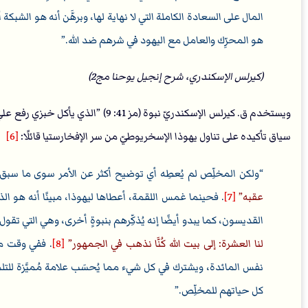
المال على السعادة الكاملة التي لا نهاية لها، وبرهَّن أنه هو الشب
هو المحرِّك والعامل مع اليهود في شرهم ضد الله.
(كيرلس الإسكندري، شرح إنجيل يوحنا مج2)
ويستخدم ق. كيرلس الإسكندريّ نبوة (مز 
سياق تأكيده على تناول يهوذا الإسخريوطيّ من سر الإفخارستيا قائلًا:
[6]
ولكن المخلِّص لم يُعطِه أي توضيح أكثر عن الأمر سوى ما سبق أن 
عقبه
[7]
. فحينما غمس اللقمة، أعطاها ليهوذا، مبينًا أنه هو ال
القديسون، كما يبدو أيضًا إنه يُذكِّرهم بنبوةٍ أخرى، وهي التي تقول
لنا العشرة: إلى بيت الله كُنَّا نذهب في الجمهور
[8]
. ففي وقت ما
نفس المائدة، ويشترك في كل شيء مما يُحسَب علامة مُميَّزة للتلمذة
كل حياتهم للمخلِّص.