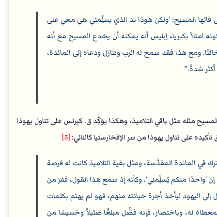
تى قالها المسيح: 'ولكن هوذا يد الذي يسلِّمني هي معي على
نه امتلأ بكبرياء إبليس أنه يمكنه أن يخدع المسيح مع أنه
خائنًا. ومع هذا فقد سمح له الرب وتنازل ودعاه إلى المائدة،
كثر شدةً.
مسيح مثله مثل باقي التلاميذ، وهكذا يؤكِّد ق. كيرلس على تناول يهوذا
تأكيده على تناول يهوذا من سر الإفخارستيا كالتالي:
[5]
 في المائدة المقدَّسة، ومثل بقية التلاميذ كانت له فرصة
ن 'واحدًا منكم يُسلِّمني‘، وكأنه إذ سمع هذا القول، قفز من
 إلى اليهود ليأخذ أجرة خيانته منهم، فهو لم يهتم بكلمات
المعطَاة له، وباختصارٍ، فإنه فضَّل مبلغًا ضئيلاً وخسيسًا من