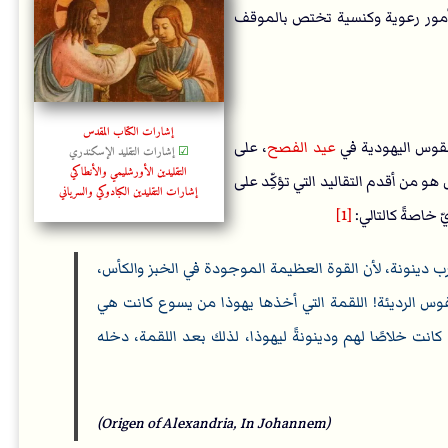
أمور رعوية وكنسية تختص بالموقف
إشارات الكتاب المقدس
لطقوس اليهودية في
عيد الفصح
، على
☑
إشارات التقليد الإسكندري
التقليدين الأورشليمي والأنطاكي
 هو من أقدم التقاليد التي تؤكِّد على
إشارات التقليدين الكبادوكي والسرياني
 خاصةً كالتالي:
[1]
رب دينونة، لأن القوة العظيمة الموجودة في الخبز والكأس،
نفوس الرديئة! اللقمة التي أخذها يهوذا من يسوع كانت هي
 كانت خلاصًا لهم ودينونةً ليهوذا، لذلك بعد اللقمة، دخله
(Origen of Alexandria, In Johannem)