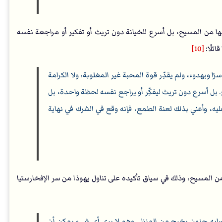
نالها من المسيح، بل أسرع للخيانة دون تريث أو تفكير أو مراجعة نفسه
ئلًا:
[10]
 وبهدوء، ولم يقدِّر قوة المحبة غير المغلوبة، ولا الكرامة
ح. بل أسرع دون تريث ليفكِّر أو يراجع نفسه لحظة واحدة، بل
عليه، وأعني بذلك لعنة الطمع، فإنه وقع في الشرك في نهاية
ا من المسيح، وذلك في سياق تأكيده على تناول يهوذا من سر الإفخارستيا
صابه جنون يخرج من المنزل. وهو لا يرى أي شيء يمكن أن