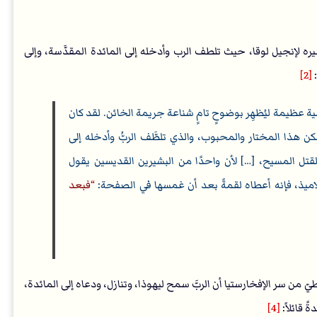
يره لإنجيل لوقا، حيث تلطف الرب وأدخله إلى المائدة المقدَّسة، وإلى
:
[2]
مية عظيمة ليُظهِر بوضوحٍ تامٍ شناعة جريمة الخائن. لقد كان
 ولكن هذا المختار والمحبوب، والذي تلطَّف الربُّ وأدخله إلى
 لقتل المسيح، […] لأن واحدًا من البشيرين القديسين يقول
تلاميذ، فإنه أعطاه لقمةً بعد أن غمسها في الصفحة:
فبعد
ّ من سر الإفخارستيا أن الربَّ سمح ليهوذا، وتنازل، ودعاه إلى المائدة،
 قائلاً:
[4]