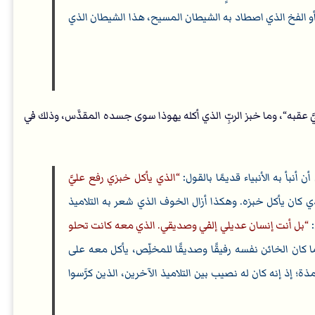
كة أو الفخ الذي اصطاد به الشيطان المسيح، هذا الشيطان الذي
41: 9) ”الذي يأكل خبزي رفع عليَّ عقبه“، وما خبز الربِّ الذي أكله يهوذا سوى جسده المقدَّس، وذلك في
أنبأ به الأنبياء قديمًا بالقول:
الذي يأكل خبزي رفع عليَّ
ذي كان يأكل خبزه. وهكذا أزال الخوف الذي شعر به التلاميذ
:
بل أنت إنسان عديلي إلفي وصديقي. الذي معه كانت تحلو
 كان الخائن نفسه رفيقًا وصديقًا للمخلِّص، يأكل معه على
؛ إذ إنه كان له نصيب بين التلاميذ الآخرين، الذين كرَّسوا