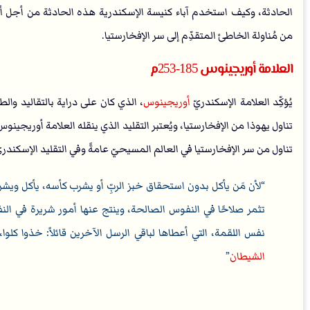
الحادثة، وكيف استخدم آباء كنيسة الإسكندرية هذه الحادثة من أجل 
من مُناولة الخاطئ المتقدِّم إلى سر الإفخارستيا.
العلامة أوريجينوس 185-253م
يُؤكِّد العلامة الإسكندريّ
أوريجينوس
، الذي كان على دراية بالتقاليد وا
تناول يهوذا من الإفخارستيا، ويُعتبر التقليد الذي ينقله العلامة أوريجينوس
تناول من سر الإفخارستيا في العالم المسيحيّ عامةً وفي التقليد الإسكندريّ
لأن مَن يأكل بدون استحقاق خبز الربِّ أو يشرب كأسه، يأكل ويش
تثمر صلاحًا في النفوس الصالحة، وينتج عنها أمور شريرة في ال
نفس اللقمة، التي أعطاها لباقي الرسل الآخرين قائلاً: خذوا كلوا،
الشيطان