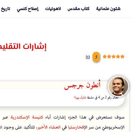
شئون علمانية
كتاب مقدس
لاهوتيات
إصلاح كنسي
تاريخ 
إشارات التقلي
5
)
1
(
أنطون جرجس
المقال رقم 2 من 4 في سلسلة
تناول يهوذا
سوف نستعرض في هذا الجزء إشارات آباء
كنيسة الإسكندرية
عبر ال
الإسخريوطيّ من سر ال
إفخارستيا
في
العشاء الأخير
، للتأكيد على وجود ات