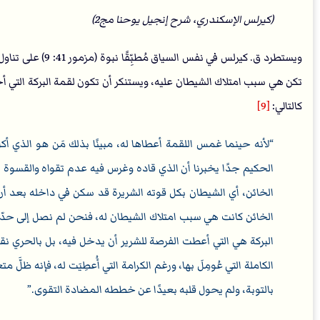
(كيرلس الإسكندري، شرح إنجيل يوحنا مج2)
ويستطرد ق. كيرلس ف
تكن هي سبب امتلاك الشيطان عليه، ويستنكر أن تكون لقمة البركة التي أ
كالتالي:
[9]
لأنه حينما غمس اللقمة أعطاها له، مبينًا بذلك مَن هو الذي أك
الحكيم جدًا يخبرنا أن الذي قاده وغرس فيه عدم تقواه والقسو
الخائن، أي الشيطان بكل قوته الشريرة قد سكن في داخله بعد أن 
الخائن كانت هي سبب امتلاك الشيطان له، فنحن لم نصل إلى حدّ
البركة هي التي أعطت الفرصة للشرير أن يدخل فيه، بل بالحري 
الكاملة التي عُومِلَ بها، ورغم الكرامة التي أُعطِيَت له، فإنه ظلَّ 
بالتوبة، ولم يحول قلبه بعيدًا عن خططه المضادة التقوى.