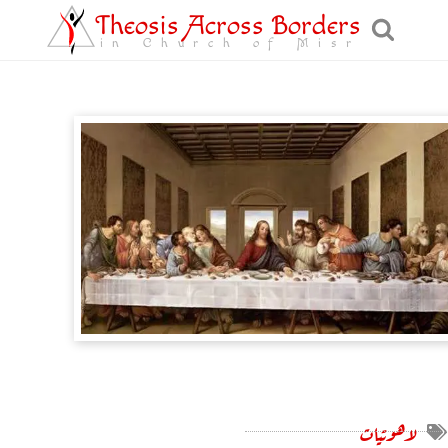
Theosis Across Borders
in Church of Misr
لاهوتيات