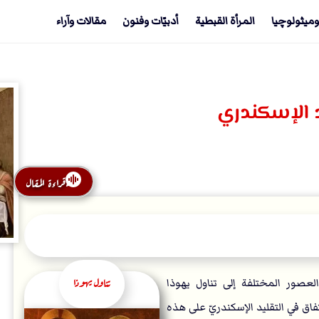
وميثولوچيا
المرأة القبطية
أدبيّات وفنون
مقالات وآراء
د الإسكندري
قراءة المقال
تناول يهوذا
عصور المختلفة إلى تناول يهوذا
فاق في التقليد الإسكندريّ على هذه