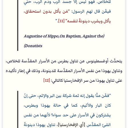
للخلاص. فهو ليس إلا جسد الرب ودم الرب، حتي
فيمَّن قال لهم الرسول:
مَن يأكل بدون استحقاق،
يأكل ويشرب دينونةً لنفسه
[11]
.
(Augustine of Hippo,On Baptism, Against the
Donatists)
يتحدَّث أوغسطينوس عن تناول بطرس من الأسرار المقدَّسة للخلاص،
وتناول يهوذا من نفس الأسرار المقدَّسة للدينونة، وذلك في إطار تأكيده
على تناول يهوذا من سر الإفخارستيا كالتالي:
[12]
فمَّن منَّا يقول إنه ثمة شركة بين البر والإثم، حتى إنْ
كان البار والأثيم، كما في حالة يهوذا وبطرس،
يشتركون في الأسرار على حد سواء؟ لأنهما من نفس
الشئ المقدَّس
[أي الإفخارستيا]
، تناول يهوذا دينونةً