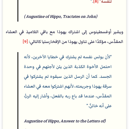
لنفسه
[8]
.
(Augustine of Hippo, Tractates on John )
ويشير أوغسطينوس إلى اشتراك يهوذا مع باقي التلاميذ في العشاء
المقدَّس، مؤكدًا على تناول يهوذا من الإفخارستيا كالتالي:
[9]
لأن بولس نفسه لم يشترك في خطايا الآخرين، لأنه
احتمل الأخوة الكذبة الذين يئن لأجلهم في وحدة
الجسد. كما أن الرسل الذين سبقوه لم يشتركوا في
سرقة يهوذا وجريمته، لأنهم اشتركوا معه في العشاء
المقدَّس، عندما قد باع ربه بالفعل، وأشار إليه الربُّ
على أنه خائنٌ.
(Augustine of Hippo, Answer to the Letters of