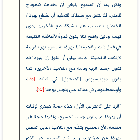
ولكن بما أن المسيح ينبغي أن يخدمنا كنموذج
للعدل، فلا يتفق مع سلطانه للتعليم أن يقطع يهوذا،
الخاطئ المستتر، عن الشركة مع الآخرين بدون
تهمة ودليل واضح لئلا يكون قدوةً لأساقفة الكنيسة
في فعل ذلك، ولئلا يغتاظ يهوذا نفسه وينتهز الفرصة
لارتكاب الخطيئة. لذلك، يبقى أن نقول إن يهوذا قد
تناول جسد الرب ودمه مع التلاميذ الآخرين، كما
يقول ديونيسيوس [المنحول] في كتابه
[26]
،
وأوغسطينوس في مقاله على إنجيل يوحنا
[27]
.
الرد على الاعتراض الأول، هذه حجة هيلاري لإثبات
أن يهوذا لم يتناول جسد المسيح، ولكنها حجة غير
مقنعة، لأن المسيح يتكلَّم مع التلاميذ الذين انفصل
يهوذا عن شركتهم، ولم يكن المسيح هو الذي