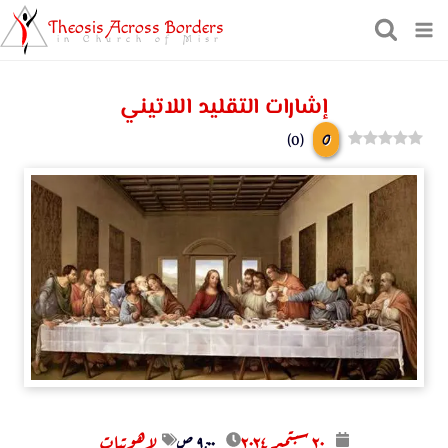
Theosis Across Borders
in Church of Misr
إشارات التقليد اللاتيني
0
)
0
(
۲۰ سبتمبر ۲۰۲٤
۹:۰۰ ص
لاهوتيات