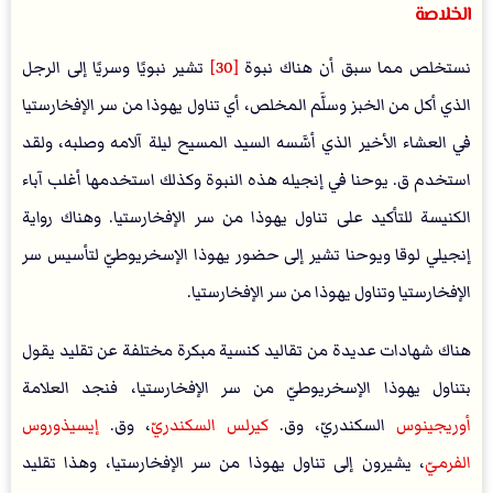
الخلاصة
نستخلص مما سبق أن هناك نبوة
[30]
تشير نبويًا وسريًا إلى الرجل
الذي أكل من الخبز وسلَّم المخلص، أي تناول يهوذا من سر الإفخارستيا
في العشاء الأخير الذي أسَّسه السيد المسيح ليلة آلامه وصلبه، ولقد
استخدم ق. يوحنا في إنجيله هذه النبوة وكذلك استخدمها أغلب آباء
الكنيسة للتأكيد على تناول يهوذا من سر الإفخارستيا. وهناك رواية
إنجيلي لوقا ويوحنا تشير إلى حضور يهوذا الإسخريوطيّ لتأسيس سر
الإفخارستيا وتناول يهوذا من سر الإفخارستيا.
هناك شهادات عديدة من تقاليد كنسية مبكرة مختلفة عن تقليد يقول
بتناول يهوذا الإسخريوطيّ من سر الإفخارستيا، فنجد العلامة
أوريجينوس
السكندريّ، وق.
كيرلس السكندري
ّ، وق.
إيسيذوروس
الفرمي
ّ، يشيرون إلى تناول يهوذا من سر الإفخارستيا، وهذا تقليد