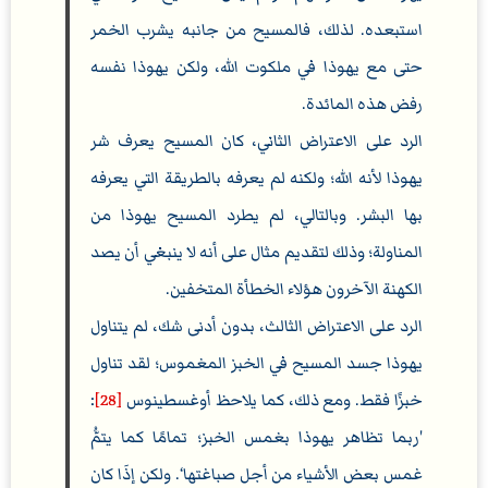
استبعده. لذلك، فالمسيح من جانبه يشرب الخمر
حتى مع يهوذا في ملكوت الله، ولكن يهوذا نفسه
رفض هذه المائدة.
الرد على الاعتراض الثاني، كان المسيح يعرف شر
يهوذا لأنه الله؛ ولكنه لم يعرفه بالطريقة التي يعرفه
بها البشر. وبالتالي، لم يطرد المسيح يهوذا من
المناولة؛ وذلك لتقديم مثال على أنه لا ينبغي أن يصد
الكهنة الآخرون هؤلاء الخطأة المتخفين.
الرد على الاعتراض الثالث، بدون أدنى شك، لم يتناول
يهوذا جسد المسيح في الخبز المغموس؛ لقد تناول
خبزًا فقط. ومع ذلك، كما يلاحظ أوغسطينوس
[28]
:
'ربما تظاهر يهوذا بغمس الخبز؛ تمامًا كما يتمُّ
غمس بعض الأشياء من أجل صباغتها‘. ولكن إذَا كان