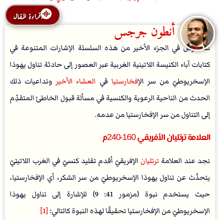
قراءة المقال
أنطون جرجس
نستعرض في الجزء الأخير من هذه السلسلة الإشارات المتنوعة في
كتابات آباء الكنيسة اللاتينية الغربية عبر العصور إلى حادثة تناول يهوذا
الإسخريوطيّ من سر ال
إفخارستيا
في
العشاء الأخير
وتداعيات ذلك
الحدث من الناحية الرعوية والكنسية في مسألة قبول الخاطئ المتقدِّم
إلى التناول من سر الإفخارستيا من عدمه.
العلامة ترتليان الأفريقي 160-240م
نجد عند العلامة
ترتليان
الإفريقيّ أقدم تقليد كنسيّ في الغرب اللاتينيّ
يتحدَّث عن تناول يهوذا الإسخريوطيّ من سر الشكر، أي الإفخارستيا،
حيث يستخدم نبوة (مزمور 41: 9) للإشارة إلى تناول يهوذا
الإسخريوطيّ من الإفخارستيا تحقيقًا لهذه النبوة كالتالي:
[1]