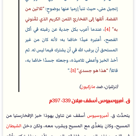
إنجيل متى، حيث تنبأ إرميا عنها بوضوحٍ:
ثلاثين من
الفضة. ألقها إلى الفخاريّ الثمن الكريم الذي ثمَّنوني
به
[4]
، عندما أعرب بكل جدية عن رغبته في أكل
الفصح، أَعتبره عيدًا خاصًا به؛ لأنه كان من غير
المستحق أن يرغب الله في أن يشترك فيما ليس له. ثم
أخذ الخبز وأعطى تلاميذه، وجعله جسدًا خاصًا به،
قائلاً:
هذا هو جسدي
[5]
.
(ترتليان، ضد
ماركيون
)
ق. أمبروسيوس أسقف ميلان 339- 397م
يتحدَّث ق.
أمبروسيوس
أسقف عن تناول يهوذا خبز الإفخارستيا من
المسيح، وكان يتغذَّى مع المسيح ويشرب معه، ولكن دخل
الشيطان