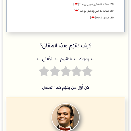
مقالة 62 على إنجيل يوحنا
[
🡁
]
مقالة 12 على إنجيل يوحنا
[
🡁
]
مزمور 41: 9
[
🡁
]
كيف تقيّم هذا المقال؟
← إتجاه ← التقييم ← اﻷعلى ←
كن أوّل من يقيّم هذا المقال