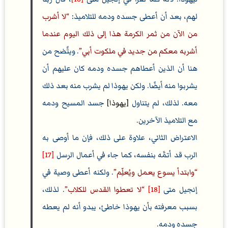
لهم، بعد أن أعطى جسده ودمه للتلاميذ:
لا أشرب
من الآن من ثمر الكرمة هذا إلى ذلك اليوم عندما
أشربه معكم من جديد في ملكوت أبي
. ويتَّضح من
هنا أن الذين أعطاهم جسده ودمه كان عليهم أن
يشربوا منه أيضًا. ولكن يهوذا لم يشرب منه بعد ذلك
معه. لذلك، لم يتناول
[يهوذا]
جسد المسيح ودمه
مع التلاميذ الآخرين.
الاعتراض الثاني، علاوة على ذلك، فإن ما أوصى به
الرب قد أتمَّه بنفسه، كما جاء في أعمال الرسل
[17]
وابتدأ يسوع يعمل ويُعلِّم
. ولكنه أعطى وصية في
إنجيل متى
[18]
لا تعطوا القدس للكلاب
. لذلك،
بسبب معرفته بأن يهوذا خاطئ، يبدو أنه لم يعطه
جسده ودمه.