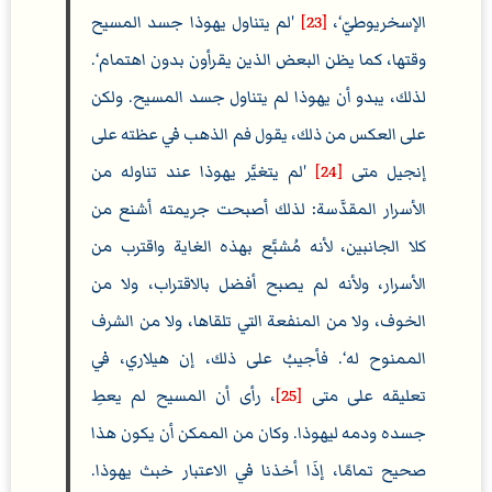
الإسخريوطيّ‘،
[23]
'لم يتناول يهوذا جسد المسيح
وقتها، كما يظن البعض الذين يقرأون بدون اهتمام‘.
لذلك، يبدو أن يهوذا لم يتناول جسد المسيح. ولكن
على العكس من ذلك، يقول فم الذهب في عظته على
إنجيل متى
[24]
'لم يتغيَّر يهوذا عند تناوله من
الأسرار المقدَّسة: لذلك أصبحت جريمته أشنع من
كلا الجانبين، لأنه مُشبَّع بهذه الغاية واقترب من
الأسرار، ولأنه لم يصبح أفضل بالاقتراب، ولا من
الخوف، ولا من المنفعة التي تلقاها، ولا من الشرف
الممنوح له‘. فأجيبُ على ذلك، إن هيلاري، في
تعليقه على متى
[25]
، رأى أن المسيح لم يعطِ
جسده ودمه ليهوذا. وكان من الممكن أن يكون هذا
صحيح تمامًا، إذَا أخذنا في الاعتبار خبث يهوذا.