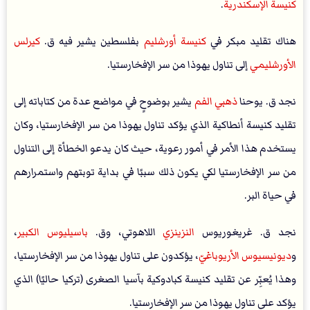
كنيسة الإسكندرية
.
هناك تقليد مبكر في
كنيسة أورشليم
بفلسطين يشير فيه ق.
كيرلس
الأورشليمي
إلى تناول يهوذا من سر الإفخارستيا.
نجد ق. يوحنا
ذهبي الفم
يشير بوضوحٍ في مواضع عدة من كتاباته إلى
تقليد كنيسة أنطاكية الذي يؤكد تناول يهوذا من سر الإفخارستيا، وكان
يستخدم هذا الأمر في أمور رعوية، حيث كان يدعو الخطأة إلى التناول
من سر الإفخارستيا لكي يكون ذلك سببًا في بداية توبتهم واستمرارهم
في حياة البر.
نجد ق. غريغوريوس
النزينزي
اللاهوتي، وق.
باسيليوس الكبير
،
و
ديونيسيوس الأريوباغي
ّ، يؤكدون على تناول يهوذا من سر الإفخارستيا،
وهذا يُعبِّر عن تقليد كنيسة كبادوكية بآسيا الصغرى (تركيا حاليًا) الذي
يؤكد على تناول يهوذا من سر الإفخارستيا.