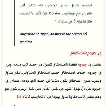
لنفسه، وتناول بطرس الخلاص، كما تتناول أنت
القربان مع أوبتاتوس Optatus فإنْ كُنت لا تشبهه،
فلِمَ تشترك إذًا في سرقاته.
(Augustine of Hippo, Answer to the Letters of
Petilian)
ق. جيروم 342-420م
يناقش ق.
چيروم
قضية الاستحقاق للتناول من جسد الرب ودمه، ويرى
ق. چيروم اختلاف الاستحقاق حسب استحقاق المتناولين، فمَّن يتناول
ويشرب بدون استحقاق يكون مذنبًا في جسد الربِّ ودمه. يتساءل ق.
چيروم هل لأنَّ يهوذا شرب من نفس الكأس مثل بقية الرسل، يكون هو
وهم بنفس الاستحقاق؟ تناول يهوذا من الافخارستيا قائلاً:
[13]