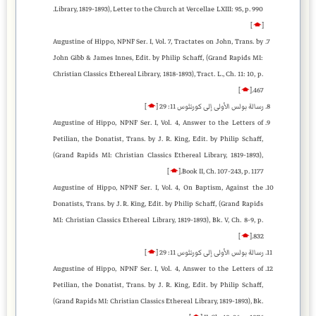
Library, 1819-1893), Letter to the Church at Vercellae LXIII: 95, p. 990.
]
🡁
[
Augustine of Hippo, NPNF Ser. I, Vol. 7, Tractates on John, Trans. by
John Gibb & James Innes, Edit. by Philip Schaff, (Grand Rapids MI:
Christian Classics Ethereal Library, 1818-1893), Tract. L., Ch. 11: 10, p.
]
🡁
[
467.
رسالة بولس الأولى إلى كورنثوس 11: 29
[
🡁
]
Augustine of Hippo, NPNF Ser. I, Vol. 4, Answer to the Letters of
Petilian, the Donatist, Trans. by J. R. King, Edit. by Philip Schaff,
(Grand Rapids MI: Christian Classics Ethereal Library, 1819-1893),
]
🡁
[
Book II, Ch. 107-243, p. 1177.
Augustine of Hippo, NPNF Ser. I, Vol. 4, On Baptism, Against the
Donatists, Trans. by J. R. King, Edit. by Philip Schaff, (Grand Rapids
MI: Christian Classics Ethereal Library, 1819-1893), Bk. V, Ch. 8-9, p.
]
🡁
[
832.
رسالة بولس الأولى إلى كورنثوس 11: 29
[
🡁
]
Augustine of Hippo, NPNF Ser. I, Vol. 4, Answer to the Letters of
Petilian, the Donatist, Trans. by J. R. King, Edit. by Philip Schaff,
(Grand Rapids MI: Christian Classics Ethereal Library, 1819-1893), Bk.