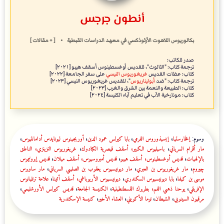
أنطون جرجس
بكالوريوس اللاهوت اﻷرثوذكسي
في
معهد الدراسات القبطية
•
[ + مقالات ]
صدر للكاتب:
ترجمة كتاب: "الثالوث"، للقديس أوغسطينوس أسقف هيبو [٢٠٢١]
كتاب: عظات القديس
غريغوريوس النيسي
على سفر الجامعة [٢٠٢٢]
ترجمة كتاب: "ضد
أبوليناريوس
"، للقديس غريغوريوس النيسي [٢٠٢٣]
كتاب: الطبيعة والنعمة بين الشرق والغرب [٢٠٢٣]
كتاب: مونارخية الآب في تعليم آباء الكنيسة [٢٠٢٤]
وسوم:
إفخارستيا
،
إيسيذوروس الفرمي
،
بابا كيرلس عمود الدين
،
أوريجينوس ليونايدس أدامانتيوس
،
مار أڤرام السرياني
،
باسيليوس الكبير، أسقف قيصرية الكبادوك
،
غريغوريوس النزينزي، الناطق
بالإلهيات
،
قديس أوغسطينوس، أسقف هيبو
،
قديس أمبروسيوس، أسقف ميلان
،
قديس إيرونيموس
چيروم
،
مار غريغوريوس بن العبري
،
مار ديونيسيوس يعقوب بن الصليبي السرياني
،
مار ساويرس
موسى بن كيفا
،
بابا ديونيسيوس السكندري
،
ديونيسيوس الأريوباغي، أسقف أثينا
،
علامة ترتليانوس
الإفريقي
،
يوحنا ذهبي الفم، بطريرك القسطنطينية
،
الكنيسة الجامعة
،
قديس كيرلس الأورشليمي
،
مرقيون السينوبي
،
الشيطان
،
توما الأكويني
،
العشاء الأخير
،
كنيسة الإسكندرية