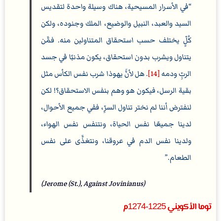
في الأسرار المسيحية، هناك وسيلة واحدة لتقديس
السيد والعبد، النبيل والوضيع، الملك وجنوده، ولكن
كُلٍّ يختلف حسب استحقاق المتناولين منه. فمَّن
يتناول ويشرب بدون استحقاق، يكون مذنبًا في جسد
الربِّ ودمه
[14]
. هل لأنَّ يهوذا شرب نفس الكأس مثل
بقية الرسل، فيكون هو وهم بنفس الاستحقاق؟! لكن
لنفترض أننا لم نختر تناول السرِّ، ففي جميع الأحوال،
لدينا جميعًا نفس الحياة، ونتنفس نفس الهواء،
ولدينا نفس الدم في عروقنا، ونتغذَّى على نفس
الطعام.
(Jerome (St.), Against Jovinianus)
توما الأكويني 1225-1274م