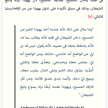
في قلبه، وخان المسيح، ففارقه المسيح، لأن يهوذا تركه وأتبَّع
الشيطان، وذلك في سياق تأكيده على تناول يهوذا من سر الإفخارستيا
كالتالي:
[6]
ولنا مثال على ذلك، لأنه عندما أخذ يهوذا الخبز من
المسيح، دخل الشيطان في قلبه كأنه يطالب بما له،
كأنه يحتفظ بحقه في نصيبه، كأنه يقول: ليس لك بل
ليَّ. من الواضح أنه خادمي، خائنك، ومن الواضح أنه
ليَّ. يجلس معك ويخدمني. يتغذَّى معك ولكنني
أُغذِّيه. يتناول منك الخبز ومني المال. يشرب معك،
ويبيع ليَّ دمك. وأثبت مدى صدق كلامه. ومن ثمَّ،
فارقه المسيح، ويهوذا نفسه أيضًا ترك يسوع وتَبِعَ
الشيطان.
(Ambrose of Milan (St.), Selected Works &