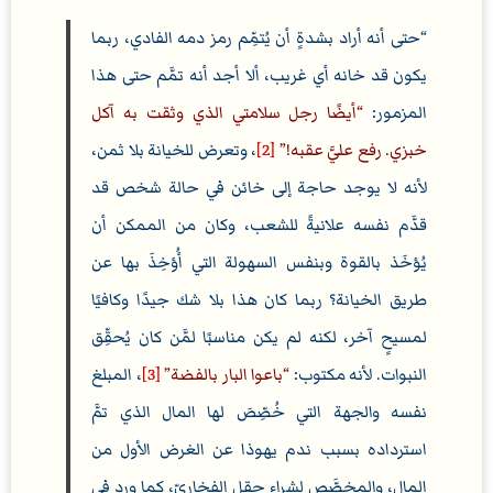
حتى أنه أراد بشدةٍ أن يُتمِّم رمز دمه الفادي، ربما
يكون قد خانه أي غريب، ألا أجد أنه تمَّم حتى هذا
المزمور:
أيضًا رجل سلامتي الذي وثقت به آكل
خبزي. رفع عليَّ عقبه!
[2]
، وتعرض للخيانة بلا ثمن،
لأنه لا يوجد حاجة إلى خائن في حالة شخص قد
قدَّم نفسه علانيةً للشعب، وكان من الممكن أن
يُؤخَذ بالقوة وبنفس السهولة التي أُؤخِذَ بها عن
طريق الخيانة؟ ربما كان هذا بلا شك جيدًا وكافيًا
لمسيحٍ آخر، لكنه لم يكن مناسبًا لمَّن كان يُحقِّق
النبوات. لأنه مكتوب:
باعوا البار بالفضة
[3]
، المبلغ
نفسه والجهة التي خُصِّصَ لها المال الذي تمَّ
استرداده بسبب ندم يهوذا عن الغرض الأول من
المال، والمخصَّص لشراء حقل الفخاريّ، كما ورد في