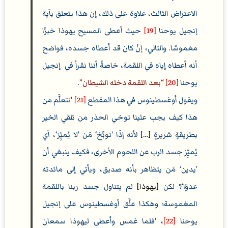
الاعتراض الثالث، علاوة على ذلك، إن هذا يتعلق بآية
إنجيل يوحنا
[19]
حيث أعطى المسيح يهوذا خبزًا
مغموسًا. والتالي، إنْ كان قد أعطاه جسده، فواضح
أنه أعطاه إياه في اللقمة، خاصةً أننا نقرأ في إنجيل
يوحنا
[20]
بعد اللقمة دخله الشيطان
.
ويقول أوغسطينوس في هذا المقطع
[21]
'نتعلَّم من
هذا كيف يجب علينا توخي الحذر من تلقي الخير
بطريقةٍ شريرةٍ
[…]
لأنه إذَا 'توبَّخ‘ مَن 'لا يُميِّز‘، أي
يُميِّز جسد الرب عن اللحوم الأخرى، فكيف ينبغي أن
'يدين‘ مَن يتظاهر بأنه صديق، ويأتي إلى مائدته
عدوًا‘؟ لكن
[يهوذا]
لم يتناول جسد ربنا باللقمة
المغموسة؛ وهكذا علَّق أوغسطينوس على إنجيل
يوحنا
[22]
، 'فلما غمس وأعطى ليهوذا سمعان