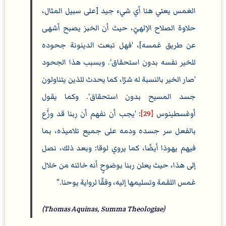
الغمس يعني هنا أي شيء جيد [على سبيل المثال،
حلاوة الصلاح الإلهيّ، حيث أن الخبز يصبح أشهى
عن طريق غمسه]، 'فهل تبعت الدينونة جحوده
للخير نفسه بدون استحقاق‘. وبسبب هذا الجحود
'صار الخير بالنسبة له شرًا، كما يحدث للذين يتناولون
جسد المسيح بدون استحقاق‘. وكما يقول
أوغسطينوس
[29]
: 'يجب أن نفهم أن ربنا قد وزَّع
بالفعل سر جسده ودمه على جميع تلاميذه، بما
فيهم يهوذا أيضًا، كما يروي لوقا: وبعد ذلك، نصل
إلى هذا، حيث يعلن ربنا بوضوحٍ أنه خائنه من خلال
غمس اللقمة وتسليمها إليه، وفقًا لرواية يوحنا.
(Thomas Aquinas, Summa Theologiae)