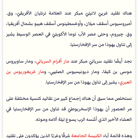
هناك تقليد غربيّ لاتينيّ مبكر عند العلامة ترتليان الأفريقيّ، وق.
أمبروسيوس أسقف ميلان، وأوغسطينوس أسقف هيبو بشمال أفريقيا،
وق. چيروم، وحتى عصر الأب توما الأكوينيّ في العصر الوسيط يشير
إلى تناول يهوذا من سر الإفخارستيا.
نجد أيضًا تقليد سريانيّ مبكر عند
مار أفرام السرياني
، ومار ساويروس
موسى بن كيفا، ومار ديونيسيوس الصليبي، و
مار غريغوريوس بن
العبري
، يشير إلى تناول يهوذا من سر الإفخارستيا.
نستخلص مما سبق أن هناك إجماع كبير من تقاليد كنسية مختلفة على
مر العصور أن يهوذا الإسخريوطيّ قد تناول من سر الإفخارستيا في
العشاء الأخير الذي أسَّسه الرب يسوع ليلة آلامه وموته.
وهذه قائمة آباء
الكنيسة الجامعة
شرقًا وغربًا الذين يؤكدون على تقليد