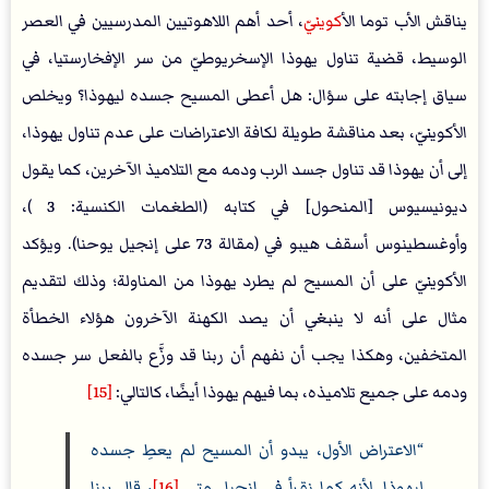
يناقش الأب توما ال
أكويني
ّ، أحد أهم اللاهوتيين المدرسيين في العصر
الوسيط، قضية تناول يهوذا الإسخريوطيّ من سر الإفخارستيا، في
سياق إجابته على سؤال: هل أعطى المسيح جسده ليهوذا؟ ويخلص
الأكوينيّ، بعد مناقشة طويلة لكافة الاعتراضات على عدم تناول يهوذا،
إلى أن يهوذا قد تناول جسد الرب ودمه مع التلاميذ الآخرين، كما يقول
ديونيسيوس [المنحول] في كتابه (الطغمات الكنسية: 3 )،
وأوغسطينوس أسقف هيبو في (مقالة 73 على إنجيل يوحنا). ويؤكد
الأكوينيّ على أن المسيح لم يطرد يهوذا من المناولة؛ وذلك لتقديم
مثال على أنه لا ينبغي أن يصد الكهنة الآخرون هؤلاء الخطأة
المتخفين، وهكذا يجب أن نفهم أن ربنا قد وزَّع بالفعل سر جسده
ودمه على جميع تلاميذه، بما فيهم يهوذا أيضًا، كالتالي:
[15]
الاعتراض الأول، يبدو أن المسيح لم يعطِ جسده
ليهوذا. لأنه كما نقرأ في إنجيل متى
[16]
، قال ربنا