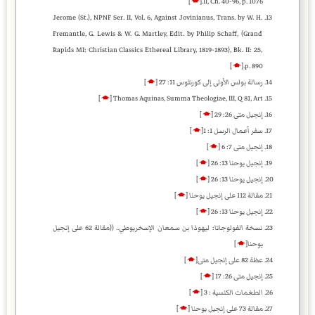
]
🡁
[
II, Ch. 40-96, p. 1076.
Jerome (St.), NPNF Ser. II, Vol. 6, Against Jovinianus, Trans. by W. H.
Fremantle, G. Lewis & W. G. Martley, Edit. by Philip Schaff, (Grand
Rapids MI: Christian Classics Ethereal Library, 1819-1893), Bk. II: 25,
]
🡁
[
p. 890.
رسالة بولس الأولى إلى كورنثوس 11: 27
[
🡁
]
]
🡁
[
Thomas Aquinas, Summa Theologiae, III, Q 81, Art
إنجيل متى 26: 29
[
🡁
]
سفر أعمال الرسل 1: 1
[
🡁
]
إنجيل متى 7: 6
[
🡁
]
إنجيل يوحنا 13: 26
[
🡁
]
إنجيل يوحنا 13: 26
[
🡁
]
مقالة 112 على إنجيل يوحنا
[
🡁
]
إنجيل يوحنا 13: 26
[
🡁
]
نسخة الفولوجاتا: ليهوذا بن سمعان الإسخريوطي.. ((مقالة 62 على إنجيل
يوحنا
[
🡁
]
عظة 82 على إنجيل متى
[
🡁
]
إنجيل متى 26: 17
[
🡁
]
الطغمات الكنسية : 3
[
🡁
]
مقالة 73 على إنجيل يوحنا
[
🡁
]