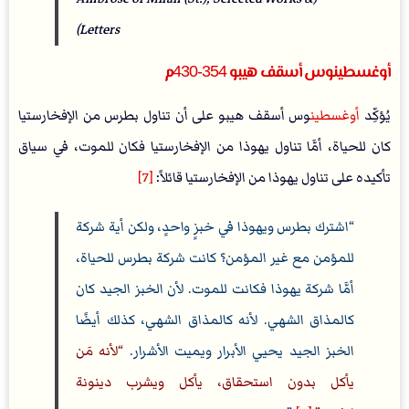
Letters)
أوغسطينوس أسقف هيبو 354-430م
يُؤكِّد
أوغسطين
وس أسقف هيبو على أن تناول بطرس من الإفخارستيا
كان للحياة، أمَّا تناول يهوذا من الإفخارستيا فكان للموت، في سياق
تأكيده على تناول يهوذا من الإفخارستيا قائلاً:
[7]
اشترك بطرس ويهوذا في خبزٍ واحدٍ، ولكن أية شركة
للمؤمن مع غير المؤمن؟ كانت شركة بطرس للحياة،
أمَّا شركة يهوذا فكانت للموت. لأن الخبز الجيد كان
كالمذاق الشهي. لأنه كالمذاق الشهي، كذلك أيضًا
الخبز الجيد يحيي الأبرار ويميت الأشرار.
لأنه مَن
يأكل بدون استحقاق، يأكل ويشرب دينونة