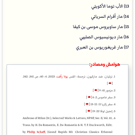
13) الأب توما الأكويني
14) مار أفرام السرياني
15) مار ساويروس موسى بن كيفا
16) مار ديونيسيوس الصليبي
17) مار غريغوريوس بن العبري
هوامش ومصادر:
ترتليان، ضد ماركيون، ترجمة: القس
بولا رأفت
، 2023، 4: 40، ص 341، 342.
]
🡁
[
مزمور 41: 9
[
🡁
]
سفر عاموس 2: 6
[
🡁
]
سفر زكريا 11: 12-13
[
🡁
]
إنجيل لوقا 22: 19
[
🡁
]
Ambrose of Milan (St.), Selected Works & Letters, NPNF, Ser. II, Vol. 10,
Trans. by H. De Romestin, E. De Romestin & H. T. F. Duckworth, Edit.
by
Philip Schaff
, (Grand Rapids MI: Christian Classics Ethereal