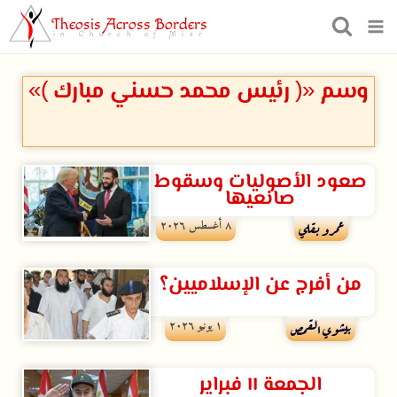
Theosis Across Borders
in Church of Misr
وسم «( رئيس محمد حسني مبارك )»
صعود الأصوليات وسقوط
صانعيها
۸ أغسطس ۲۰۲٦
عمرو بقلي
من أفرج عن الإسلاميين؟
۱ يونيو ۲۰۲٦
بيشوي القمص
الجمعة ١١ فبراير