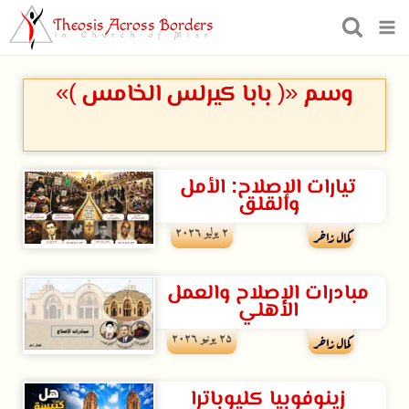
Theosis Across Borders
in Church of Misr
وسم «( بابا كيرلس الخامس )»
تيارات الإصلاح: الأمل
والقلق
۲ يوليو ۲۰۲٦
كمال زاخر
مبادرات اﻹصلاح والعمل
اﻷهلي
۲۵ يونيو ۲۰۲٦
كمال زاخر
زينوفوبيا كليوباترا