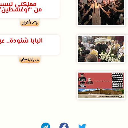
مملكتي ليست 
من “أوغسطين” 
باسم الجنوبي
البابا شنودة.. ع
ماريانا باسيلي