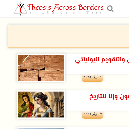
Theosis Across Borders
in Church of Misr
والتقويم اليولياني
۱ أبريل ۲۰۲۵
ون وزنا للتاريخ
۱۷ يوليو ۲۰۲٤