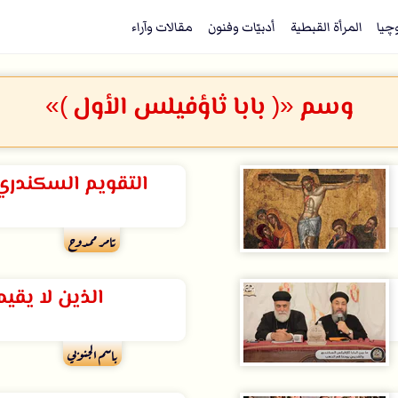
وچيا
المرأة القبطية
أدبيّات وفنون
مقالات وآراء
وسم «( بابا ثاؤفيلس الأول )»
التقويم السكندري 
تامر ممدوح
الذين لا يقيم
باسم الجنوبي