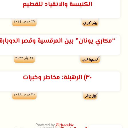
الكنيسة والانقياد للقطيع
۲۷ مارس ۲۰۲٤
بيتر مجدي
“مكاري يونان” بين المرقسية وقصر الدوبارة
۲٤ يناير ۲۰۲۲
كرستينا عزيز
٣٠) الرهبنة: مخاطر وخبرات
۳۰ مارس ۲۰۱۸
كمال زاخر
Powered by
Al.Janoubie