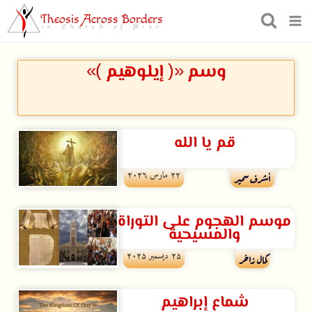
Theosis Across Borders
in Church of Misr
وسم «( إيلوهيم )»
قم يا الله
۲۲ مارس ۲۰۲٦
أشرف سمير
موسم الهجوم على التوراة
والمسيحية
۲۵ ديسمبر ۲۰۲۵
كمال زاخر
شماع إبراهيم