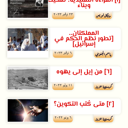
[١] القراءة التقليدية: تفكيك
وبناء
۲۳ نوفمبر ۲۰۲۳
مايكل لويس
المملكتان..
[تطور نظم الحكم في
إسرائيل]
٦ نوفمبر ۲۰۲۳
باسم الجنوبي
[٦] من إيل إلى يهوه
۱۱ يوليو ۲۰۲۲
كرستينا عزيز
[٢] متى كُتب التكوين؟
٦ يونيو ۲۰۲۲
كرستينا عزيز