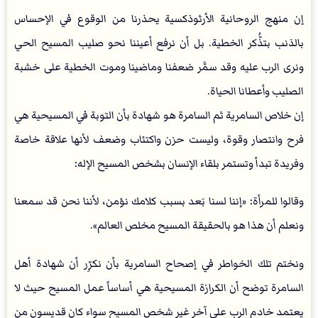
إن منهج الروحانية الأرثوذكسية يحذرنا من الوقوع في الإحساس
بالذنب بتذُّكر الخطية. بل أن نرفع أعيننا نحو صليب المسيح الحي
ونرى الرب عليه وقد سمَّر ضعفنا وماضينا وموت الخطية على خشبة
الصليب وأعطانا الحياة.
إن خلاص السامرية ثم السامرة هو شهادة بأن التوبة في المسيحية هي
فرح وانتصار وقوة، وليست حزن واكتئاب وضعف لأنها علاقة خاصة
وفريدة تبدأ وتستمر بلقاء الإنسان بشخص المسيح الإله:
وقالوا للمرأة: «إننا لسنا بَعد بسبب كلامك نؤمن، لأننا نحن قد سمعنا
ونعلم أن هذا هو بالحقيقة المسيح مخلص العالم».
ونختم تلك الخواطر في إصحاح السامرية بأن نكرِّر أن شهادة أهل
السامرة توضح أن الكرازة المسيحية هي أساساً عمل المسيح حيث لا
يعتمد خادم الرب على آخر غير شخص المسيح سواء كان قديسون من