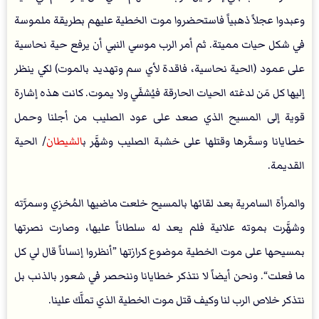
وعبدوا عجلاً ذهبياً فاستحضروا موت الخطية عليهم بطريقة ملموسة
في شكل حيات مميتة. ثم أمر الرب موسي النبي أن يرفع حية نحاسية
على عمود (الحية نحاسية، فاقدة لأي سم وتهديد بالموت) لكي ينظر
إليها كل مَن لدغته الحيات الحارقة فيُشفَي ولا يموت. كانت هذه إشارة
قوية إلى المسيح الذي صعد على عود الصليب من أجلنا وحمل
خطايانا وسمَّرها وقتلها على خشبة الصليب وشهَّر ب
الشيطان
/ الحية
القديمة.
والمرأة السامرية بعد لقائها بالمسيح خلعت ماضيها المُخزي وسمرَّته
وشهَّرت بموته علانية فلم يعد له سلطاناً عليها، وصارت نصرتها
بمسيحها على موت الخطية موضوع كرازتها ”أنظروا إنساناً قال لي كل
ما فعلت“. ونحن أيضاً لا نتذكر خطايانا وننحصر في شعور بالذنب بل
نتذكر خلاص الرب لنا وكيف قتل موت الخطية الذي تملَّك علينا.