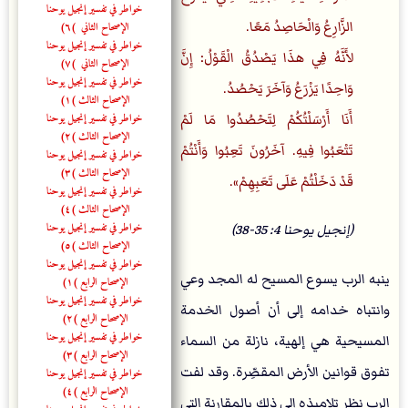
خواطر في تفسير إنجيل يوحنا
الزَّارِعُ وَالْحَاصِدُ مَعًا.
الإصحاح الثاني (٦)
خواطر في تفسير إنجيل يوحنا
لأَنَّهُ فِي هذَا يَصْدُقُ الْقَوْلُ: إِنَّ
الإصحاح الثاني (٧)
خواطر في تفسير إنجيل يوحنا
وَاحِدًا يَزْرَعُ وَآخَرَ يَحْصُدُ.
الإصحاح الثالث (١)
خواطر في تفسير إنجيل يوحنا
أَنَا أَرْسَلْتُكُمْ لِتَحْصُدُوا مَا لَمْ
الإصحاح الثالث (٢)
تَتْعَبُوا فِيهِ. آخَرُونَ تَعِبُوا وَأَنْتُمْ
خواطر في تفسير إنجيل يوحنا
الإصحاح الثالث (٣)
قَدْ دَخَلْتُمْ عَلَى تَعَبِهِمْ».
خواطر في تفسير إنجيل يوحنا
الإصحاح الثالث (٤)
خواطر في تفسير إنجيل يوحنا
(إنجيل يوحنا 4: 35-38)
الإصحاح الثالث (٥)
خواطر في تفسير إنجيل يوحنا
ينبه الرب يسوع المسيح له المجد وعي
الإصحاح الرابع (١)
خواطر في تفسير إنجيل يوحنا
وانتباه خدامه إلى أن أصول الخدمة
الإصحاح الرابع (٢)
خواطر في تفسير إنجيل يوحنا
المسيحية هي إلهية، نازلة من السماء
الإصحاح الرابع (٣)
تفوق قوانين الأرض المقصِّرة. وقد لفت
خواطر في تفسير إنجيل يوحنا
الإصحاح الرابع (٤)
الرب نظر تلاميذه إلى ذلك بالمقارنة التي