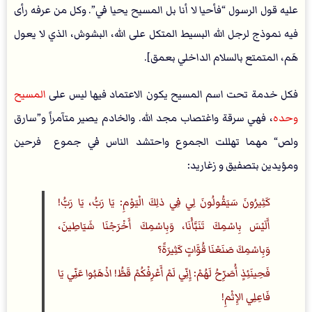
عليه قول الرسول “فأحيا لا أنا بل المسيح يحيا في”. وكل من عرفه رأى
فيه نموذج لرجل الله البسيط المتكل على الله، البشوش، الذي لا يعول
هَم، المتمتع بالسلام الداخلي بعمق].
فكل خدمة تحت اسم المسيح يكون الاعتماد فيها ليس على
المسيح
وحده
، فهي سرقة واغتصاب مجد الله. والخادم يصير متآمراً و”سارق
ولص“ مهما تهللت الجموع واحتشد الناس في جموع فرحين
ومؤيدين بتصفيق و زغاريد:
كَثِيرُونَ سَيَقُولُونَ لِي فِي ذلِكَ الْيَوْمِ: يَا رَبُّ، يَا رَبُّ!
أَلَيْسَ بِاسْمِكَ تَنَبَّأْنَا، وَبِاسْمِكَ أَخْرَجْنَا شَيَاطِينَ،
وَبِاسْمِكَ صَنَعْنَا قُوَّاتٍ كَثِيرَةً؟
فَحِينَئِذٍ أُصَرِّحُ لَهُمْ: إِنِّي لَمْ أَعْرِفْكُمْ قَطُّ! اذْهَبُوا عَنِّي يَا
فَاعِلِي الإِثْمِ!