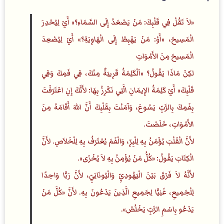
«لاَ تَقُلْ فِي قَلْبِكَ: مَنْ يَصْعَدُ إِلَى السَّمَاءِ؟» أَيْ لِيُحْدِرَ
الْمَسِيحَ، «أَوْ: مَنْ يَهْبِطُ إِلَى الْهَاوِيَةِ؟» أَيْ لِيُصْعِدَ
الْمَسِيحَ مِنَ الأَمْوَاتِ
لكِنْ مَاذَا يَقُولُ؟ «اَلْكَلِمَةُ قَرِيبَةٌ مِنْكَ، فِي فَمِكَ وَفِي
قَلْبِكَ» أَيْ كَلِمَةُ الإِيمَانِ الَّتِي نَكْرِزُ بِهَا: لأَنَّكَ إِنِ اعْتَرَفْتَ
بِفَمِكَ بِالرَّبِّ يَسُوعَ، وَآمَنْتَ بِقَلْبِكَ أَنَّ اللهَ أَقَامَهُ مِنَ
الأَمْوَاتِ، خَلَصْتَ.
لأَنَّ الْقَلْبَ يُؤْمَنُ بِهِ لِلْبِرِّ، وَالْفَمَ يُعْتَرَفُ بِهِ لِلْخَلاَصِ. لأَنَّ
الْكِتَابَ يَقُولُ: «كُلُّ مَنْ يُؤْمِنُ بِهِ لاَ يُخْزَى».
لأَنَّهُ لاَ فَرْقَ بَيْنَ الْيَهُودِيِّ وَالْيُونَانِيِّ، لأَنَّ رَبًّا وَاحِدًا
لِلْجَمِيعِ، غَنِيًّا لِجَمِيعِ الَّذِينَ يَدْعُونَ بِهِ. لأَنَّ «كُلَّ مَنْ
يَدْعُو بِاسْمِ الرَّبِّ يَخْلُصُ».