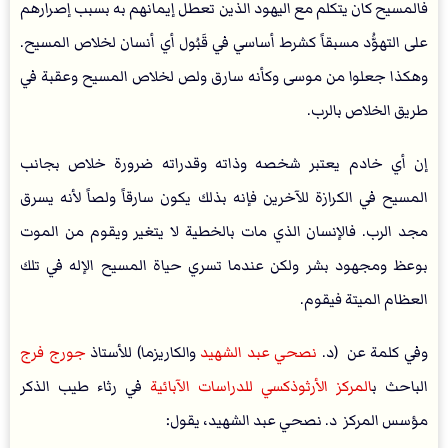
فالمسيح كان يتكلم مع اليهود الذين تعطل إيمانهم به بسبب إصرارهم
على التهوُّد مسبقاً كشرط أساسي في قَبُول أي أنسان لخلاص المسيح.
وهكذا جعلوا من موسى وكأنه سارق ولص لخلاص المسيح وعقبة في
طريق الخلاص بالرب.
إن أي خادم يعتبر شخصه وذاته وقدراته ضرورة خلاص بجانب
المسيح في الكرازة للآخرين فإنه بذلك يكون سارقاً ولصاً لأنه يسرق
مجد الرب. فالإنسان الذي مات بالخطية لا يتغير ويقوم من الموت
بوعظ ومجهود بشر ولكن عندما تسري حياة المسيح الإله في تلك
العظام الميتة فيقوم.
وفي كلمة عن (د.
نصحي عبد الشهيد
والكاريزما) للأستاذ
جورج فرج
الباحث ب
المركز الأرثوذكسي للدراسات الآبائية
في رثاء طيب الذكر
مؤسس المركز د. نصحي عبد الشهيد، يقول: