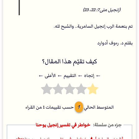
(إنجيل متى7: 22، 23)
تم بنعمة الرب إنجيل السامرية.. والسُبح لله.
بقلم د. رءوف أدوارد
كيف تقيّم هذا المقال؟
← إتجاه ← التقييم ← اﻷعلى ←
1
المتوسط الحالي
حسب تقييمات
1
من القراء
خواطر في تفسير إنجيل يوحنا