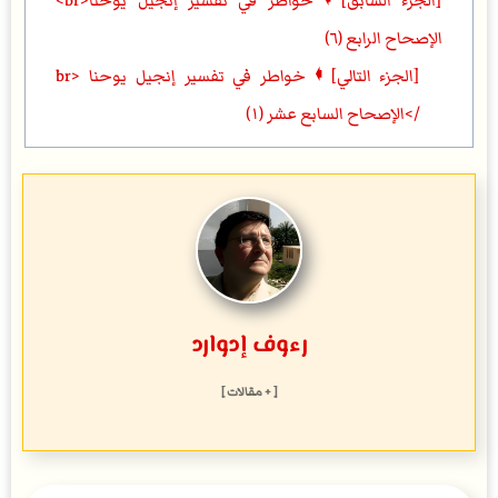
[الجزء السابق] 🠼 خواطر في تفسير إنجيل يوحنا<br>
الإصحاح الرابع (٦)
[الجزء التالي] 🠼 خواطر في تفسير إنجيل يوحنا <br
/>الإصحاح السابع عشر (١)
رءوف إدوارد
[ + مقالات ]