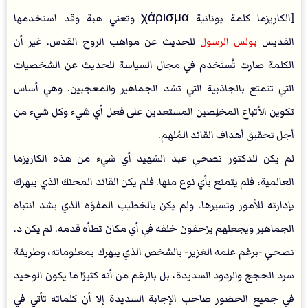
[الكاريزما كلمة يونانية χάρισμα وتعني هبة وقد استخدمها
القديس
بولس الرسول
للحديث عن مواهب الروح القدس. غير أن
الكلمة صارت تُستَخدم في مجال السياسة للحديث عن الشخصيات
التي تتمتع بالجاذبية التي تشد الجماهير والمعجبين. وهي أساس
تكوين الأتباع المخلِصين المستعدين على فعل أي شيء وكل شيء من
أجل تحقيق أهداف القائد المُلهم.
لم يكن للدكتور نصحي عبد الشهيد أي شيء من هذه الكاريزما
العالمية، فلم يتمتع بأي نوع منها. فلم يكن القائد المحنك الذي يبهرك
بإدارته للأمور وتسيرها، ولم يكن بالخطيب المفوّه الذي يشد انتباه
الجماهير ويجعلهم يزحفون خلفه في أي مكان تطأه قدمه. لم يكن د.
نصحي -برغم علمه الغزير- بالشخص الذي يبهرك بمعلوماته، وطريقة
سرد الحجج والردود السديدة، بل بالرغم من أنه كثيرًا ما يكون الوحيد
في جميع الحضور صاحب الإجابة السديدة إلا أن كلماته تأتي في