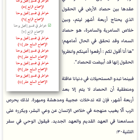
خواطر في تفسير إنجيل يوحنا
الإصحاح الرابع (٥)
عقدها بين حصاد الأرض في الحقول
خواطر في تفسير إنجيل يوحنا
الذي يحتاج أربعة أشهر ليتم، وبين
الإصحاح الرابع (٦)
☑
خواطر في تفسير إنجيل يوحنا
خلاص السامرية والسامرة، هو حصاد
الإصحاح الرابع [٧]
خواطر في تفسير إنجيل يوحنا
السماء وقد تحقق في الحال أمامهم:
الإصحاح السابع عشر (١)
خواطر في تفسير إنجيل يوحنا
”ها أنا أقول لكم : أرفعوا أعينكم وانظروا
الإصحاح السابع عشر (٢)
الحقول إنها قد أبيضت للحصاد“.
خواطر في تفسير إنجيل يوحنا
الإصحاح السابع عشر (٣)
خواطر في تفسير إنجيل يوحنا
فبينما تبدو المستحيلات في دنيانا عاقلة
الإصحاح السابع عشر (٤)
ومنطقية أن الحصاد لا يتم إلا بعد
أربعة أشهر، فإن لله تدخلات عجيبة ومدهشة ومبهرة. لذلك يحرص
الرب ألّا يغيب منهجه في خلاص الإنسان عن وعي البشر، ويكرره على
مسامعنا في العهد القديم والعهد الجديد. فيقول الوحي في سفر
التثنية٣٠: