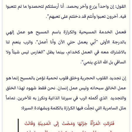
القول: إن واحداً يزرع وآخر يحصد. أنا أرسلتكم لتحصدوا ما لم تتعبوا
فيه. آخرون تعبوا وأنتم قد دخلتم على تعبهم”.
فعمل الخدمة المسيحية والكرازة باسم المسيح هو عمل إلهي
بالدرجة الأولى ”أبي يعمل حتي الآن وأنا أعمل“. والرب ينعم لنا
بالاشتراك معه في العمل كخدام، بينما يظل ”الغارس ليس شيئاً ولا
الساقي بل الله الذي ينمي“.
إن تجديد القلوب الحجرية وخلق قلوب لحمية تؤمن بالمسيح إنما هو
عمل الخالق سبحانه وليس عمل إنسان. نحن فقط شهود لهذا الخلق
والتجديد الذي أكمله الرب في سيرتنا الذاتية ونكرز به للآخرين. تماماً
مثل السامرية التي تجلَّت فيها الكرازة بالكلمة وبشهادة السيرة:
فَتَرَكَتِ الْمَرْأَةُ جَرَّتَهَا وَمَضَتْ إِلَى الْمَدِينَةِ وَقَالَتْ