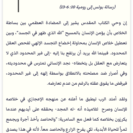
(رسالة بولس إلى رومية 10: 6-13)
إن وحي الكتاب المقدس يشير إلى المضادة العظمي بين بساطة
الخلاص بأن يؤمن الإنسان بالمسيح ”الله الذي ظهر في الجسد“، وبين
تعطيل خلاص الإنسان بمحاولة إخضاع التجسد الإلهي لفحص العقل
المحدود. فبينما الله يريد أن يرتفع بنا إليه -إلى غير المحدود الذي لا
يتعارض مع العقل بل يتخطاه- نجد الإنساني تمترس في محدوديته،
وفي أصرار ضد مصلحته بالانطلاق بواسطة إلهه إلى غير المحدود،
فيرفض ما يفوق عقله بالرغم من عدم تعارضه.
ولقد أمتد الرب ليطبق ما أعلنه عن منهجه الإعجازي في خلاصه
للإنسان وصرح لتلاميذه أنه -له المجد- يحققه على أيديهم عندما
يكرزون بخلاصه كما فعل مع السامرية: “والحاصد يأخذ أجرة ويجمع
ثمراً للحياة الأبدية، لكي يفرح الزارع والحاصد معاً. لأنه في هذا يصدق