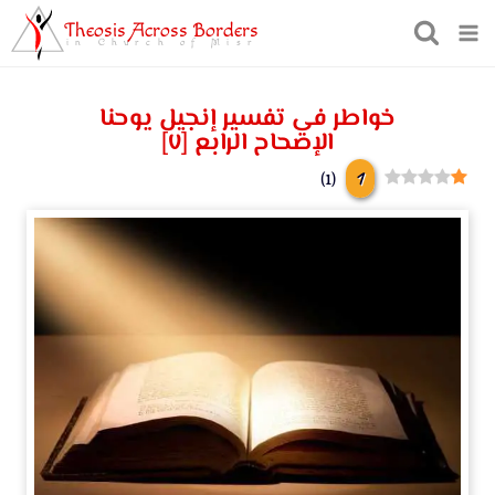
Theosis Across Borders
in Church of Misr
خواطر في تفسير إنجيل يوحنا
الإصحاح الرابع [٧]
1
)
1
(