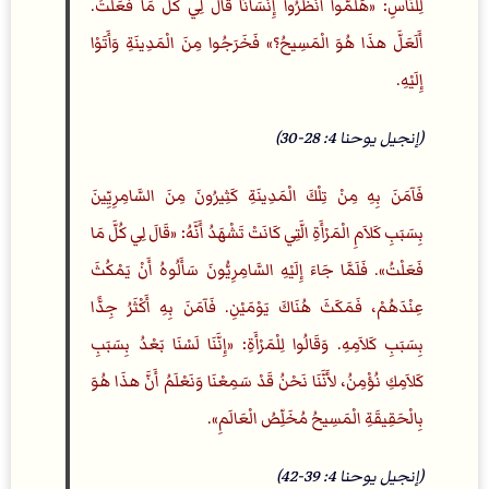
لِلنَّاسِ: «هَلُمُّوا انْظُرُوا إِنْسَانًا قَالَ لِي كُلَّ مَا فَعَلْتُ.
أَلَعَلَّ هذَا هُوَ الْمَسِيحُ؟» فَخَرَجُوا مِنَ الْمَدِينَةِ وَأَتَوْا
إِلَيْهِ.
(إنجيل يوحنا 4: 28-30)
فَآمَنَ بِهِ مِنْ تِلْكَ الْمَدِينَةِ كَثِيرُونَ مِنَ السَّامِرِيِّينَ
بِسَبَبِ كَلاَمِ الْمَرْأَةِ الَّتِي كَانَتْ تَشْهَدُ أَنَّهُ: «قَالَ لِي كُلَّ مَا
فَعَلْتُ». فَلَمَّا جَاءَ إِلَيْهِ السَّامِرِيُّونَ سَأَلُوهُ أَنْ يَمْكُثَ
عِنْدَهُمْ، فَمَكَثَ هُنَاكَ يَوْمَيْنِ. فَآمَنَ بِهِ أَكْثَرُ جِدًّا
بِسَبَبِ كَلاَمِهِ. وَقَالُوا لِلْمَرْأَةِ: «إِنَّنَا لَسْنَا بَعْدُ بِسَبَبِ
كَلاَمِكِ نُؤْمِنُ، لأَنَّنَا نَحْنُ قَدْ سَمِعْنَا وَنَعْلَمُ أَنَّ هذَا هُوَ
بِالْحَقِيقَةِ الْمَسِيحُ مُخَلِّصُ الْعَالَمِ».
(إنجيل يوحنا 4: 39-42)