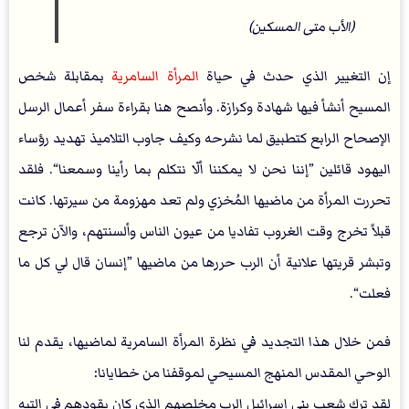
(الأب متى المسكين)
إن التغيير الذي حدث في حياة
المرأة السامرية
بمقابلة شخص
المسيح أنشأ فيها شهادة وكرازة. وأنصح هنا بقراءة سفر أعمال الرسل
الإصحاح الرابع كتطبيق لما نشرحه وكيف جاوب التلاميذ تهديد رؤساء
اليهود قائلين ”إننا نحن لا يمكننا ألّا نتكلم بما رأينا وسمعنا“. فلقد
تحررت المرأة من ماضيها المُخزي ولم تعد مهزومة من سيرتها. كانت
قبلاً تخرج وقت الغروب تفاديا من عيون الناس وألسنتهم، والآن ترجع
وتبشر قريتها علانية أن الرب حررها من ماضيها ”إنسان قال لي كل ما
فعلت“.
فمن خلال هذا التجديد في نظرة المرأة السامرية لماضيها، يقدم لنا
الوحي المقدس المنهج المسيحي لموقفنا من خطايانا:
لقد ترك شعب بني إسرائيل الرب مخلصهم الذي كان يقودهم في التيه