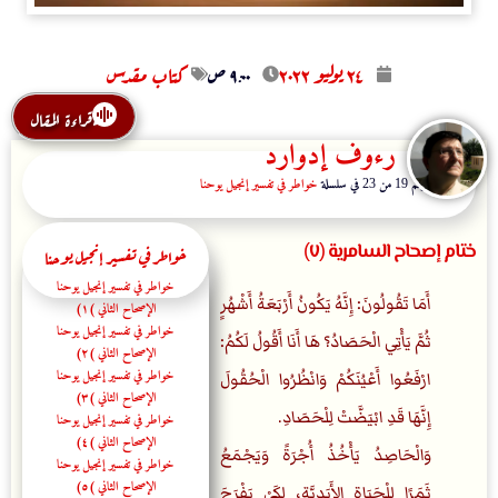
۲٤ يوليو ۲۰۲۲
۹:۰۰ ص
كتاب مقدس
قراءة المقال
رءوف إدوارد
المقال رقم 19 من 23 في سلسلة
خواطر في تفسير إنجيل يوحنا
ختام إصحاح السامرية (٧)
خواطر في تفسير إنجيل يوحنا
خواطر في تفسير إنجيل يوحنا
أَمَا تَقُولُونَ: إِنَّهُ يَكُونُ أَرْبَعَةُ أَشْهُرٍ
الإصحاح الثاني (١)
خواطر في تفسير إنجيل يوحنا
ثُمَّ يَأْتِي الْحَصَادُ؟ هَا أَنَا أَقُولُ لَكُمُ:
الإصحاح الثاني (٢)
خواطر في تفسير إنجيل يوحنا
ارْفَعُوا أَعْيُنَكُمْ وَانْظُرُوا الْحُقُولَ
الإصحاح الثاني (٣)
إِنَّهَا قَدِ ابْيَضَّتْ لِلْحَصَادِ.
خواطر في تفسير إنجيل يوحنا
الإصحاح الثاني (٤)
وَالْحَاصِدُ يَأْخُذُ أُجْرَةً وَيَجْمَعُ
خواطر في تفسير إنجيل يوحنا
الإصحاح الثاني (٥)
ثَمَرًا لِلْحَيَاةِ الأَبَدِيَّةِ، لِكَيْ يَفْرَحَ