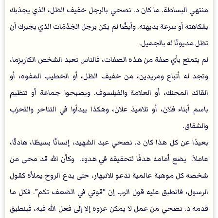
منتهي البساطة. ما كان د. نصحي بالرجل خفيف الظل، الذي يجذبك
بفكاهته أو سرعة بديهته. وأيضًا لم يكن برجل الخِدْمَات الذي يجبرك أن
تظل مديونًا له بالجميل.
لم يتمتع بأي صفة من هذه الصفات، فالناس تعبد الشخص الكاريزما،
وتجد له أتباع ومريدين، من خفيف الظل، أو الخطيب المفوه، أو
القائد المحنك، أو العلامة والفيلسوف. ويصبحوا جماعة أو تنظيم
باسم أبناء فلان، أو تلاميذ علان، وهكذا يبدأوا في التناحر والتحزب
والشقاق.
بعيدًا عن كل هذا كان د. نصحي عبد الشهيد، إنسانًا بسيطًا، هادئًا،
عاملاً. يضع أمامه هدفًا لتحقيقه في هدوء. وكأن الله قد محى من
شخصه كل موهبة عالمية تدعو للانبهار، حتى يدع الروح يملأه كقول
الرسول، فانطبق عليه قول الرب إن “قوتي في الضعف تكم”. فكل ما
قدمه د. نصحي من عمل لا يمكن عزوه إلا إلى فعل الله فيه، فينطبق