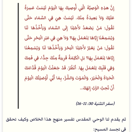
إِنَّ هذِهِ الْوَصِيَّةَ الَّتِي أُوصِيكَ بِهَا الْيَوْمَ لَيْسَتْ عَسِرَةً
عَلَيْكَ وَلاَ بَعِيدَةً مِنْكَ. لَيْسَتْ هِيَ فِي السَّمَاءِ حَتَّى
تَقُولَ: مَنْ يَصْعَدُ لأَجْلِنَا إِلَى السَّمَاءِ وَيَأْخُذُهَا لَنَا
وَيُسْمِعُنَا إِيَّاهَا لِنَعْمَلَ بِهَا؟ وَلاَ هِيَ فِي عَبْرِ الْبَحْرِ حَتَّى
تَقُولَ: مَنْ يَعْبُرُ لأَجْلِنَا الْبَحْرَ وَيَأْخُذُهَا لَنَا وَيُسْمِعُنَا
إِيَّاهَا لِنَعْمَلَ بِهَا؟ بَلِ الْكَلِمَةُ قَرِيبَةٌ مِنْكَ جِدًّا، فِي فَمِكَ
وَفِي قَلْبِكَ لِتَعْمَلَ بِهَا. اُنْظُرْ. قَدْ جَعَلْتُ الْيَوْمَ قُدَّامَكَ
الْحَيَاةَ وَالْخَيْرَ، وَالْمَوْتَ وَالشَّرَّ، بِمَا أَنِّي أَوْصَيْتُكَ الْيَوْمَ
أَنْ تُحِبَّ الرَّبَّ إِلهَكَ…
(سفر التثنية 30: 11-16)
ثم يقدم لنا الوحي المقدس تفسير منهج هذا الخلاص وكيف تحقق
في تجسد المسيح: