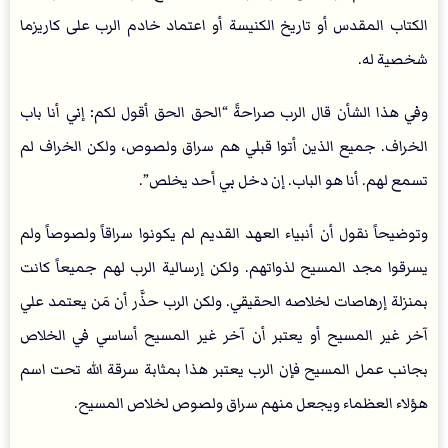
الكتاب المقدس أو تاريخ الكنيسة أو اعتماد خادم الرب على كاريزما
شخصية له.
وفي هذا الشأن قال الرب صراحةً “الحق الحق أقول لكم: إني أنا باب
الخراف. جميع الذين أتوا قبلي هم سراق ولصوص، ولكن الخراف لم
تسمع لهم. أنا هو الباب. إن دخل بي أحد يخلص”.
وتوضيحاً نقول أن أنبياء العهد القديم لم يكونوا سراقاً ولصوصاً ولم
يسرقوا مجد المسيح لذواتهم. ولكن إرسالية الرب لهم جميعاً كانت
بمنزلة إرهاصات لخلاصه الحقيقي. ولكن الرب حذَّر أن مَن يعتمد علي
آخر غير المسيح أو يعتبر أن آخر غير المسيح أساسي في الخلاص
بجانب عمل المسيح فإن الرب يعتبر هذا بمثابة سرقة الله تحت اسم
هؤلاء العظماء ويجعل منهم سراق ولصوص لخلاص المسيح.