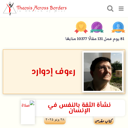
Theosis Across Borders
in Church of Misr
81
يوم عمل
131
مقالًا
10377
متابعًا
رءوف إدوارد
نشأة الثقة بالنفس في
الإنسان
۲۸ يونيو ۲۰۲۵
كتاب مقدس