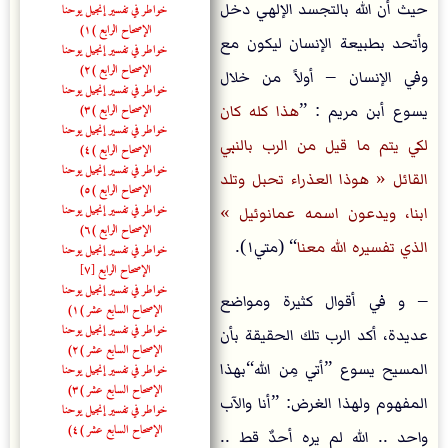
حيث أن الله بالتجسد الإلهي دخل
خواطر في تفسير إنجيل يوحنا
الإصحاح الرابع (١)
وأتحد بطبيعة الإنسان ليكون مع
خواطر في تفسير إنجيل يوحنا
الإصحاح الرابع (٢)
وفي الإنسان – أولاً من خلال
خواطر في تفسير إنجيل يوحنا
الإصحاح الرابع (٣)
يسوع أبن مريم : ”
هذا كله كان
خواطر في تفسير إنجيل يوحنا
لكي يتم ما قيل من الرب بالنبي
الإصحاح الرابع (٤)
خواطر في تفسير إنجيل يوحنا
القائل « هوذا العذراء تحبل وتلد
الإصحاح الرابع (٥)
خواطر في تفسير إنجيل يوحنا
ابنا، ويدعون اسمه عمانوئيل »
الإصحاح الرابع (٦)
الذي تفسيره الله معنا
“ (متي١).
خواطر في تفسير إنجيل يوحنا
الإصحاح الرابع [٧]
خواطر في تفسير إنجيل يوحنا
– و في أقوال كثيرة ومواضع
الإصحاح السابع عشر (١)
خواطر في تفسير إنجيل يوحنا
عديدة، أكد الرب تلك الحقيقة بأن
الإصحاح السابع عشر (٢)
المسيح يسوع ”أتي مِن الله“بهذا
خواطر في تفسير إنجيل يوحنا
الإصحاح السابع عشر (٣)
المفهوم ولهذا الغرض: ”أنا والآب
خواطر في تفسير إنجيل يوحنا
الإصحاح السابع عشر (٤)
واحد .. الله لم يره أحدٌ قط ..