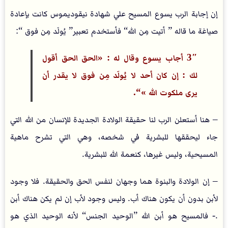
إن إجابة الرب يسوع المسيح علي شهادة نيقوديموس كانت بإعادة
صياغة ما قاله ” أتيت مِن الله“ فأستخدم تعبير” يُولَد مِن فوق “:
3″ أجاب يسوع وقال له : «الحق الحق أقول
لك : إن كان أحد لا يُولَد مِن فوق لا يقدر أن
يرى ملكوت الله »“.
– هنا أستعلن الرب لنا حقيقة الولادة الجديدة للإنسان من الله التي
جاء ليحققها للبشرية في شخصه، وهي التي تشرح ماهية
المسيحية، وليس غيرها، كنعمة الله للبشرية.
– إن الولادة والبنوة هما وجهان لنفس الحق والحقيقة. فلا وجود
لأبن بدون أن يكون هناك أب. وليس وجود لأب إن لم يكن هناك أبن
. - فالمسيح هو أبن الله ”الوحيد الجنس“ لأنه الوحيد الذي هو