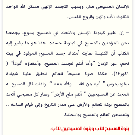
الإنسان المسيحي صار، وبسبب التجسد الإلهي مسكن الله الواحد
الثالوث الآب والإبن والروح القدس.
– إن تغيير كينونة الإنسان بالاتحاد في المسيح يسوع، يجمعنا
نحن المؤمنين بالمسيح في كينونة جسده. هذا هو ما يشير إليه
الكتاب أن الكنيسة صارت أمتداد جسد المسيح المولود في بيت
لحم، عبر الزمان ”وأما أنتم فجسد المسيح، وأعضاؤه أفراداً“ (
١كور١٢). هكذا صرنا مسيحاً للعالم تنطبق علينا شهادة
نيقوديموس ” أتينا مِن الله… والله معنا “. ولذلك قال المسيح له
المجد عن المسيحيين ” أنتم ملح الأرض“ وصار كل مسيحي أتحد
بالمسيح بركة للعالم والأرض علي مدار التاريخ وإلي قيام الساعة ..
وتمسحن العالم بالمسيح بواسطتنا.
بنوة المسيح للآب وبنوة المسيحيين للآب: