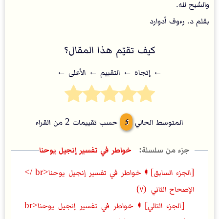
والسُبح لله.
بقلم د. رءوف أدوارد
كيف تقيّم هذا المقال؟
← إتجاه ← التقييم ← اﻷعلى ←
5
المتوسط الحالي
حسب تقييمات
2
من القراء
خواطر في تفسير إنجيل يوحنا
[الجزء السابق] 🠼 خواطر في تفسير إنجيل يوحنا<br />
الإصحاح الثاني (٧)
[الجزء التالي] 🠼 خواطر في تفسير إنجيل يوحنا<br