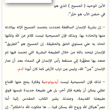
الأبن الوحيد ( المسيح ) الذي هو
في حضن الآب هو خبَّر“.
– إن بشرية الإنسان الساقطة تجددت بتجسد المسيح الإله بولادته
منها واتحاده بها. وبذلك فإن المسيحية ليست كلام عن الله ولكنها
اتحاد به علي مستوي الحق والحقيقة. إن المسيح هو ”الطريق“
للإنسان ليتحد بالله من خلال الطبيعة البشرية التي تجسد فيها ثم
صعد بها مطهَّرة إلي مسقط رأس الإنسان في السماء بعد أن صار
الإنسان ”مِن“ الله، وليس مِن تراب الأرض كما كان أبونا
آدم
.
– لذلك فإن المسيحية ليست
أيديولوجي
ة وفكرة ينتج عنها اقتناع
عقلي يمكن أن يلغيه فكر آخر، بل هي طبيعة جديدة نلبسها فوق
طبيعتنا القديمة. وعندئذ يشير الكتاب المقدس إلينا أننا
نصر”هياكل الله وروح الله يسكن فينا… ها ملكوت الله داخلكم“. إن