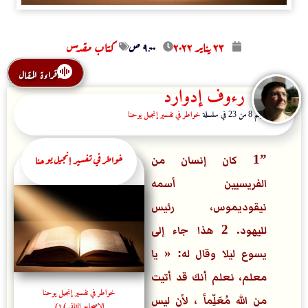
۲۳ يناير ۲۰۲۲
۹:۰۰ ص
كتاب مقدس
قراءة المقال
رءوف إدوارد
المقال رقم 8 من 23 في سلسلة
خواطر في تفسير إنجيل يوحنا
خواطر في تفسير إنجيل يوحنا
”1 كان إنسان من
الفريسيين أسمه
نيقوديموس، رئيس
لليهود.
2 هذا جاء إلى
يسوع ليلا وقال له: « يا
معلم، نعلم أنك قد أتيت
خواطر في تفسير إنجيل يوحنا
من الله مُعَلِّماً ، لأن ليس
الإصحاح الثاني (١)