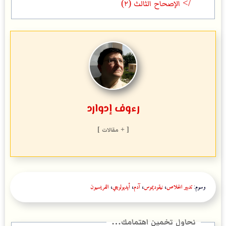
/> الإصحاح الثالث (٢)
رءوف إدوارد
[ + مقالات ]
وسوم:
تدبير الخلاص
،
نيقوديموس
،
آدم
،
أيديولوچي
،
الفريسيون