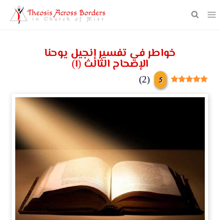
Theosis Across Borders
in Church of Misr
خواطر في تفسير إنجيل يوحنا
الإصحاح الثالث (١)
5
)
2
(