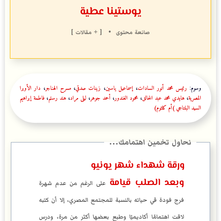
يوستينا عطية
صانعة محتوى
•
[ + مقالات ]
وسوم:
رئيس محمد أنور السادات
،
إسماعيل ياسين
،
زينات صدقي
،
مسرح الهناجر
،
دار الأوبرا
المصرية
،
هايدي محمد عبد الخالق
،
محمود الغندور
،
أحمد جوهر
،
ليلى مراد
،
هند رستم
،
فاطمة إبراهيم
السيد البلتاجي (أم كلثوم)
ورقة شهداء شهر يونيو
وبعد الصلب قيامة
على الرغم من عدم شهرة
فرج فودة في حياته بالنسبة للمجتمع المصري، إلا أن كتبه
لاقت اهتمامًا أكاديميًا وطبع بعضها أكثر من مرة، ودرس