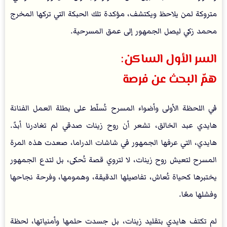
متروكة لمن يلاحظ ويكتشف، مؤكدة تلك الحبكة التي تركها المخرج
محمد زكي ليصل الجمهور إلى عمق المسرحية.
السر الأول الساكن:
همّ البحث عن فرصة
في اللحظة الأولى وأضواء المسرح تُسلّط على بطلة العمل الفنانة
هايدي عبد الخالق، تشعر أن روح زينات صدقي لم تغادرنا أبدً.
هايدي، التي عرفها الجمهور في شاشات الدراما، صعدت هذه المرة
المسرح لتعيش روح زينات، لا لتروي قصة تُحكى، بل لتدع الجمهور
يختبرها كحياة تُعاش، تفاصيلها الدقيقة، وهمومها، وفرحة نجاحها
وفشلها معًا.
لم تكتف هايدي بتقليد زينات، بل جسدت حلمها وأمنياتها، لحظة