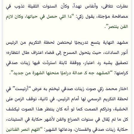
نظرات تتلاقى، وأنفاس تهدأ، وكأن السنوات الثقيلة تذوب في
مصافحة مؤجلة، يقول زكي:
دا اللي حصل في حياتها، وكان لازم
الفن ينتصر
.
مشهد النهاية يتسع تدريجيًا ليحتضن لحظة التكريم من الرئيس
أنور السادات، حيث يتحول المسرح إلى فضاء اعتراف طال انتظاره؛
تصفيق يشبه رد اعتبار، ووقفة ثابتة استردّت فيها زينات صدقي
كرامتها:
المشهد جه كـ عدالة دراميًا منحتها الشهرة من جديد
.
اختار محمد زكي صوت زينات صدقي ليختم به عرض “أرتيست” في
لحظة التكريم الرسمي لها أمام الرئيس. في ثانية، توقف الزمن على
الخشبة، وتراكم الصمت كما لو أنه كان ينتظر هذا الصوت ليكشف
كل ما لم يُقال في سنوات الصراع والفن لأشهر حكاية في الستينات،
حكاية زينات صدقي والفستان، ودعائها الشهير:
اللهم انصر الفنانين