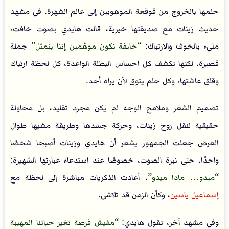
حلمها بالخروج من قوقعة الموهوبين إلى عالم الشهرة. في مشهد
حديث زينات مع صديقتها خيرية، قالت هايدي بصوت خافت،
مليء بالخوف والارتباك:
خايفة نكون موهّمين إننا بنمثل
جملة
قصيرة، لكنها تكشف كل احساس البطلة الواعدة، كل لحظة ارتباك
وقلق عاشتها، وكل حلم يتوق لأن يراه أحد.
تصميم الشعر وملامح الوجه لم يكن مجرد تقليد، بل محاولة
حقيقية لنقل روح زينات، وحركة جسدها وطريقة مشيها طوال
العرض جعلت الجمهور يشعر أن هايدي وزينات أصبحا شخصًا
واحدًا، حتى نبرة الصوت، خصوصًا عند استدعاء عبارتها الشهيرة:
ميدو… مادا ميدو
، أعادت الذكريات مباشرة إلى لحظة مع
إسماعيل ياسين
، وكأن الزمن قد تلاشى.
وفي مشهد آخر، تقول هايدي:
مفيش فرصة تغير حياتنا المهببة