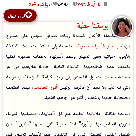
۱٤ أبريل ۲۰۲٦
۹:۰۰ ص
أدبيّات وفنون
قراءة المقال
يوستينا عطية
صورة مكتملة الأركان للسيدة زينات صدقي تتجلى على مسرح
الهناجر ب
دار الأوبرا المصرية
، مقسمة إلى نوافذ متعددة: النافذة
الأولى، حياتها وهي تعيش وسط أسرتها، لحظات صغيرة لكنها
تكشف عمق شخصيتها. النافذة الثانية، خزانة ملابسها في عز
مجدها، حيث يتحوّل الفستان إلى رمز للكرامة المؤجلة، والفرصة
التي لم تأتِ إلا بعد أن ذكّرها الرئيس
أنور السادات
، بينما اهتمت
الصحافة حينها بالفستان أكثر من روحها الفنية.
النافذة الثالثة، علاقاتها الطيبة مع كل أحبابها.. صديقتها خيرية،
الترزي الخاص بها، و”ورد” ابنة خيرية التي يحبها “طارق”، ابن
شقيق زينات، الشقيق الذي قرر الابتعاد عنها لأسباب تخص قيم