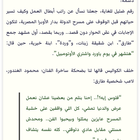
دسمة!
رقم ضئيل للغاية، جعلنا نسأل عن راتب أبطال العمل وكيف تسير
حياتهم قبل الوقوف على مسرح الدولة بدار الأوبرا المصرية، لتكون
الإجابات في نصّ الحوار دون قصد.. وربما بقصد، أول مشهد جمع
“طارق”، ابن شقيقة زينات، و”وردة”، ابنة خيرية، حين قال:
هتشهر في يوم ياورد واشتري الأوتومبيل
.
خلف الكواليس قالها لنا بضحكة ساخرة الفنان؛ محمود الغندور،
لاعب شخصية طارق:
فلوس إيه؟!.. إحنا بنلم من بعضينا عشان نعمل
عرض والدنيا تمشي، كل اللي واقفين على خشبة
المسرح عايزين يمثلوا وبيحبوا الفن.. ومحدش
مستني مقابل مادي دلوقتي.. كله نفسه يتشاف