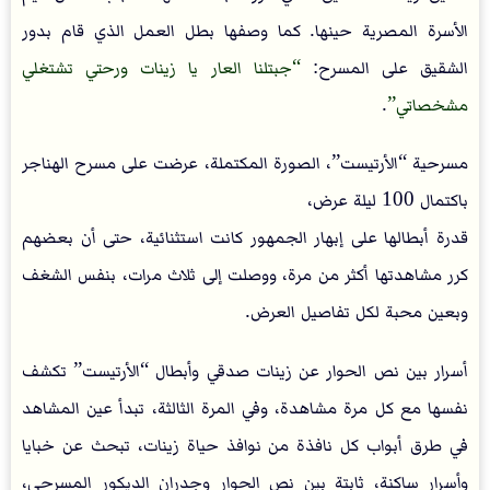
الأسرة المصرية حينها. كما وصفها بطل العمل الذي قام بدور
الشقيق على المسرح:
جبتلنا العار يا زينات ورحتي تشتغلي
مشخصاتي
.
مسرحية “الأرتيست”، الصورة المكتملة، عرضت على مسرح الهناجر
باكتمال 100 ليلة عرض،
قدرة أبطالها على إبهار الجمهور كانت استثنائية، حتى أن بعضهم
كرر مشاهدتها أكثر من مرة، ووصلت إلى ثلاث مرات، بنفس الشغف
وبعين محبة لكل تفاصيل العرض.
أسرار بين نص الحوار عن زينات صدقي وأبطال “الأرتيست” تكشف
نفسها مع كل مرة مشاهدة، وفي المرة الثالثة، تبدأ عين المشاهد
في طرق أبواب كل نافذة من نوافذ حياة زينات، تبحث عن خبايا
وأسرار ساكنة، ثابتة بين نص الحوار وجدران الديكور المسرحي،