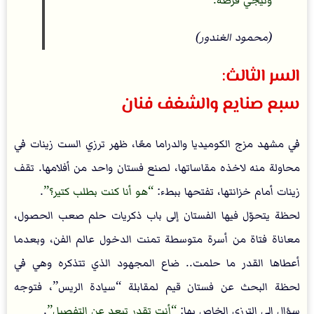
وتيجي فرصة.
(محمود الغندور)
السر الثالث:
سبع صنايع والشغف فنان
في مشهد مزج الكوميديا والدراما معًا، ظهر ترزي الست زينات في
محاولة منه لاخذه مقاساتها، لصنع فستان واحد من أفلامها. تقف
زينات أمام خزانتها، تفتحها ببطء:
هو أنا كنت بطلب كتير؟
.
لحظة يتحوّل فيها الفستان إلى باب ذكريات حلم صعب الحصول،
معاناة فتاة من أسرة متوسطة تمنت الدخول عالم الفن، وبعدما
أعطاها القدر ما حلمت.. ضاع المجهود الذي تتذكره وهي في
لحظة البحث عن فستان قيم لمقابلة “سيادة الريس”، فتوجه
سؤال إلى الترزي الخاص بها:
أنت تقدر تبعد عن التفصيل
.