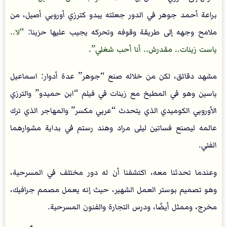
براعة أحمد جوهر في الدور جعلته يبدو كترزي أوروبي أصيل، من
ملامح وجهه إلى طريقة وقوفه وتحركه يجيب عليها حزينا:
لا..
ياست زينات.. مقدرش.. أنا أحب شغلي
.
مشهد دقائق، لكن من خلاله صنع “جوهر” عدة أدوار: اسماعيل
ياسين وهو في المطبخ مع زينات في فيلم “ابن حميدو” والترزي
الأوروبي الكوميدي الذي يتحدث “عربي مكسر” والمهاجر الذي ترك
عالمه ليصنع فساتين ليلى مراد وهند رستم في بداية مشوارهما
الفني.
وعندما تحدثنا معه، اكتشفنا أن له دور مختلف في المسرحية،
وهو تصميم بوستر العمل الشهير، حيث إنه يعمل مصمم جرافيك،
مخرج، وممثل أيضًا، ودرس التجارة والفنون المسرحية.