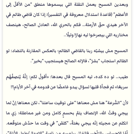
وبعدين المسيح يعمل النقلة اللي بيسموها منطق “من الأقلّ إلى
الأعظم” (قاعدة استدلال معروفة في التفسير): إذا كان قاضي ظالم في
الآخر هيدي حقّ الأرملة… فكم بالحري الله، العادل الصالح، هينصف
مختاريه اللي بيصرخوا ليه نهارًا وليلًا..
المسيح مش بيشبّه ربنا بالقاضي الظالم؛ بالعكس المقارنة بالتضاد: لو
الظالم استجاب “بشرّ”، فالإله الصالح هيستجيب “بخير”.
طيب… لو ده كده، ليه المسيح قال بعدها: «أقولُ لكم: إنَّهُ يُنصِفُهُم
سريعًا» ثم فجأة قلبها لسؤال يبدو غامضًا عن قدومه في آخر الأيام؟!
لأن “السُّرعة” هنا مش معناها “على توقيت ساعتنا”، لكن معناها إنّ لما
ييجي وقتُ الله، الإنصاف يتمّ بحسمٍ كامل ومن غير مماطلة؛ زي ما
اتكلم عن مجيئه إنّه بيجي بغتةً، “كلصّ” في وقت ما حدّش متوقّعه.
أمّا الإحساس بالتأخير فالمَثل بيلمسه من زاوية “الإمهال/طول الأناة”،