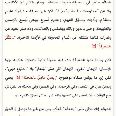
العالَم بينمو في المعرفة بطريقة مذهلة… ومش بتكلم عن الأكاذيب
ولا عن “معلومات ناقصة ومُضلِّلة”، لكن عن معرفة حقيقية: علوم
بتتقدّم، وأدوات بتسهّل الفهم، وتعليم أسرع، ووعي أوسع بالإنسان
والطبيعة، وحتى بالدين وبالله وبالنفس وبالعلاقات. وده مش بعيد عن
إشارات كتابية بتتكلم عن اتّساع المعرفة في الأزمنة الأخيرة:
…تَكْثُرُ
المَعرِفَةُ
[2]
.
لكن وسط نموّ المعرفة ده، فيه حاجة تانية بتتحرّك عكسه جوا
الإنسان: الإيمان الحَيّ… الإيمان اللي مش “شِعار” ولا “انطباع ديني”،
لكن زي ما بولس سمّاه بوضوح:
إيمانٌ عامِلٌ بالمحبّة
[3]
. يعني
إيمان يِبان في الثبات، وفي الرحمة، وفي الصبر، وفي محبّة ما بتِبردش
مع الوقت، ولا بتِقفِل على نفسها وتتحوّل… مش مجرّد كلام حلو.
المؤلم إنك تلاقي ناس “بتتعلّم” فعلًا… بس من غير ما توصل لِـ الحقّ