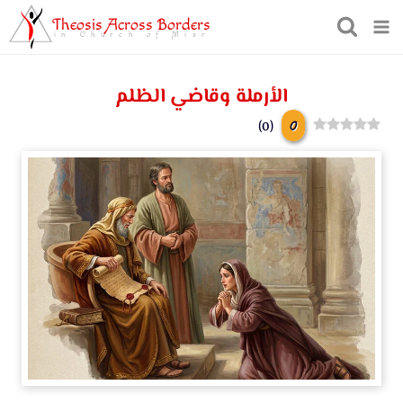
Theosis Across Borders
in Church of Misr
الأرملة وقاضي الظلم
0
)
0
(