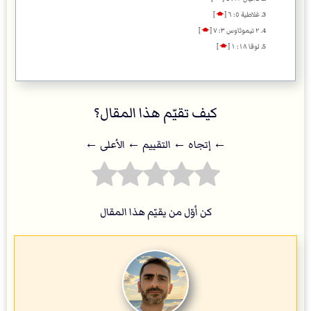
غلاطية ٥: ٦
[
🡁
]
٢ تيموثاوس ٣: ٧
[
🡁
]
لوقا ١٨: ١
[
🡁
]
كيف تقيّم هذا المقال؟
← إتجاه ← التقييم ← اﻷعلى ←
كن أوّل من يقيّم هذا المقال