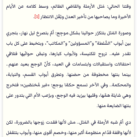
وقتنا الحالي: مَثل الأرملة والقاضي الظالم، وسط كلامه عن الأيام
الأخيرة وما يصاحبها من تأخير العدل وثِقَل الانتظار
[1]
.
وصورة المَثل بتتكرّر حوالينا بشكل موجِع: أمّ بتصرخ ليل نهار، بتجري
بين أبواب “السُّلطة” و”المسؤولين” و”المكاتب”، وبتخبط على كل باب
تقدر عليه.. تروح للكنيسة، ولأبواب كبارها، وتبصّ حوالَيها فتلاقي
احتفالات واستقبالات وابتسامات في العيد، كأنّ الوجع بعيد عنهم..
بينما بنتها مخطوفة من حضنها. وتطرق أبواب القسم، والنيابة،
والمحكمة.. وفي الآخر تسمع حكمًا يوجع: «غير مُختصّين»؛ فتخرج
وهي شايلة همّها، وقلبها بيزيد فيه الوجع، وبرُعب الأم اللي بتدور على
بنتها الضايعة منها.
دي أمّ شبه الأرملة في المَثل.. مش لأنها فقدت زوجها بالضرورة، لكن
لأنها واقفة قدّام منظومة أكبر منها، وخصم أقوى منها، وأبواب بتتقفل