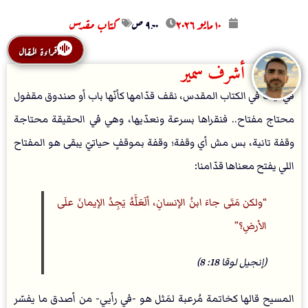
۱۰ مايو ۲۰۲٦
۹:۰۰ ص
كتاب مقدس
قراءة المقال
أشرف سمير
في آيات في الكتاب المقدس، نقف قدّامها كأنّها باب أو صندوق مقفول
محتاج مفتاح.. فنقراها بسرعة ونعدّيها، وهي في الحقيقة محتاجة
وقفة تانية، بس مش أي وقفة؛ وقفة بموقفٍ حياتيّ يبقى هو المفتاح
اللي يفتح معناها قدّامنا:
ولكن مَتَى جاءَ ابنُ الإنسانِ، ألَعَلَّهُ يَجِدُ الإيمانَ علَى
الأرضِ؟
(إنجيل لوقا 18: 8)
المسيح قالها كخاتمة مُرعبة لمَثل هو -في رأيي- من أصدق ما يفسّر