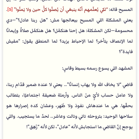
المسيح قاله:
لكي يُعلّمهم أنّه ينبغي أن يُصلّوا كلَّ حين ولا يَملّوا
[5]
.
يعني المشكلة اللي المسيح بيعالجها مش: “هل ربنا عادل؟”—دي
محسومة—لكن المشكلة: هل إحنا هنكمّل؟ هل هنكمّل صلاةً وإيمانًا
لما الإنصاف يتأخر؟ لما الإحباط يزيد؟ لما المنطق يقول: “مفيش
فايدة”؟
المشهد اللي يسوع رسمه بسيط وقاسٍ:
قاضي “لا يخاف الله ولا يهاب إنسانًا”… يعني لا عنده ضمير قدّام ربنا،
ولا عامل حساب لأيٍّ منَ الناس. وأرملة ضعيفة اجتماعيًا، بتطالب
بحقّها. هي ما عندهاش نفوذ ولا ظَهر، وعشان كده إصرارها هو
سلاحها الوحيد: بتروحله تاني وتالت وعاشر… لحدّ ما يستجيب. واللي
يوجع إنّ القاضي ما استجابش لأنه “عادل”، لكن لأنه “زَهِق”!