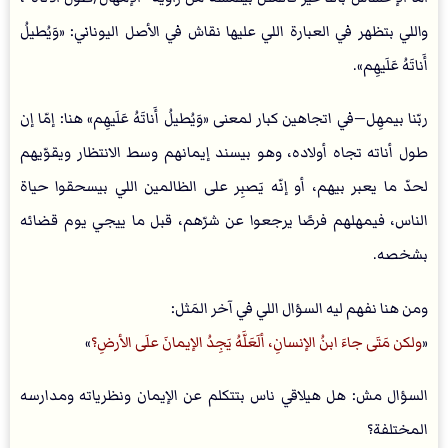
واللي بتظهر في العبارة اللي عليها نقاش في الأصل اليوناني: «وَيُطيلُ
أَناتَهُ عَلَيهِم».
ربّنا بيمهِل—في اتجاهين كبار لمعنى «وَيُطيلُ أَناتَهُ عَلَيهِم» هنا: إمّا إن
طول أناته تجاه أولاده، وهو بيسند إيمانهم وسط الانتظار ويقوّيهم
لحدّ ما يعبر بيهم، أو إنّه يَصبِر على الظالمين اللي بيسحقوا حياة
الناس، فيمهلهم فرصًا يرجعوا عن شرّهم، قبل ما ييجي يوم قضائه
بشخصه.
ومن هنا نفهم ليه السؤال اللي في آخر المَثل:
«
ولكن مَتَى جاءَ ابنُ الإنسانِ، ألَعَلَّهُ يَجِدُ الإيمانَ علَى الأرضِ؟
»
السؤال مش: هل هيلاقي ناس بتتكلم عن الإيمان ونظرياته ومدارسه
المختلفة؟