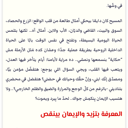
في وشّها.
المسيح كان دايمًا بيحكي أمثال طالعة من قلب الواقع: الزرع والحصاد،
السوق والبيت، القاضي والديّان، الأب والابن. أمثال آه… لكنها بتلمس
الحياة اليومية البسيطة، وتفتح في نفس الوقت بابًا على الحياة
الداخلية الروحية بطريقة عملية جدًا؛ وعشان كده مَثل الأرملة مش
“حكاية” بنسمعها ونمشي.. ده مراية لأيامنا: أيام يتأخر فيها العدل،
ويتعب فيها القلب، ويجي السؤال اللي يوجع: هتفضّل مؤمن بيَّا،
ومصدّق إنّك ابني، وإنّ حقّك وحياتك في حضني؟ هتفضل في محضري
بتناديني -بالرغم من كلّ الوجع والمرارة والضيق والظلم الخارجي؟.. ولا
هتسيب الإيمان يِنكمِش جواك.. لحدّ ما يِبرد ويموت؟
المعرفة بتزيد والإيمان بينقص