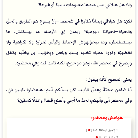
ولا: هل هيلاقي ناس عندها معلومات دينية أو غيرها؟
لكن: هل هيلاقي إيمانًا مُثابرًا في شخصه—إنّ يسوع هو الطريق والحقّ
والحياة—لحياتنا اليومية؟ إيمان زي الأرملة: ما بيسكتش، ما
بيستسلمش، وما بيحوّلهوش الإحباط واليأس لمرارة ولا لكراهية ولا
لعَصَبيّة وثورة عمياء تخليه يسبّ ويلعن ويِخرّب… بل يخلّيه يكمّل
ويِصرخ في محضر الله، وهو موجوع، لكنه ثابت فيه وفي محضره.
يعني المسيح كأنه بيقول:
أنا ضامن محبّةَ وعدلَ الآب… لكن بسألكم أنتم: هتفضلوا ثابتين فيَّ،
وفي محضر أبي وأبيكم، لحدّ ما أجي وأصنع قضاءً وعدلًا كاملَين؟
هوامش ومصادر:
إنجيل لوقا 18: 1–8
[
🡁
]
دانيال ١٢: ٤
[
🡁
]