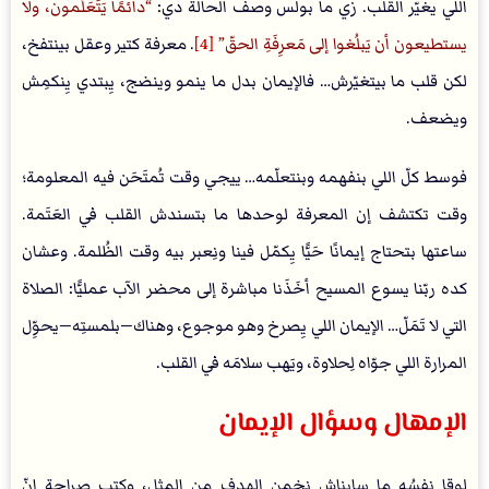
اللي يغيّر القلب. زي ما بولس وصف الحالة دي:
دائمًا يَتَعَلَّمون، ولا
يستطيعون أن يَبلُغوا إلى مَعرِفَةِ الحقّ
[4]
. معرفة كتير وعقل بينتفخ،
لكن قلب ما بيتغيّرش… فالإيمان بدل ما ينمو وينضج، يِبتدي يِنكمِش
ويضعف.
فوسط كلّ اللي بنفهمه وبنتعلّمه… ييجي وقت تُمتَحَن فيه المعلومة؛
وقت تكتشف إن المعرفة لوحدها ما بتسندش القلب في العَتَمة.
ساعتها بتحتاج إيمانًا حَيًّا يِكمّل فينا ونِعبر بيه وقت الظُلمة. وعشان
كده ربّنا يسوع المسيح أخَذَنا مباشرة إلى محضر الآب عمليًّا: الصلاة
التي لا تَمَلّ… الإيمان اللي يِصرخ وهو موجوع، وهناك—بلمستِه—يحوِّل
المرارة اللي جوّاه لِحلاوة، ويَهب سلامَه في القلب.
الإمهال وسؤال الإيمان
لوقا نفسُه ما سابناش نخمن الهدف من المثل، وكتب صراحة إنّ