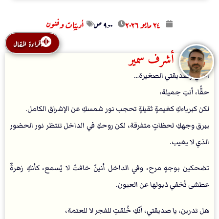
۲٤ مايو ۲۰۲٦
۹:۰۰ ص
أدبيّات وفنون
قراءة المقال
أشرف سمير
أختي وصديقتي الصغيرة…
حقًّا، أنتِ جميلة،
لكن كبرياءكِ كغيمةٍ ثقيلةٍ تحجب نور شمسكِ عن الإشراق الكامل.
يبرق وجهكِ لحظاتٍ متفرقة، لكن روحكِ في الداخل تنتظر نور الحضور
الذي لا يغيب.
تضحكين بوجهٍ مرح، وفي الداخل أنينٌ خافتٌ لا يُسمع، كأنكِ زهرةٌ
عطشى تُخفي ذبولها عن العيون.
هل تدرين، يا صديقتي، أنّكِ خُلقتِ للفجر لا للعتمة،