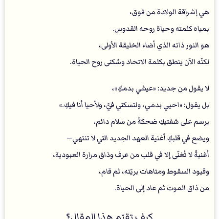
هي إشراقة الولادة من فوق،
بمياه كلمته وحياة روحه القدوس.
هو النور ذاته الذي أضاء الخليقة الأولى،
لكنّه الآن ينطق بكلمة الاتحاد وسُكنى روح الحياة.
لا يقول من جديد: «عيشي بدمكِ»،
بل يقول: «احيي بدمي، ولتسكني فيَّ، ولأحيا أنا فيكِ.»
يرسم على شفتيكِ ضحكةً من سلام دائم،
ويضع في قلبكِ أغنية العهد الجديد التي لا تنتهي—
أغنيةً لا تُغنّى إلا في قلب من عرف وذاق مرارة العبودية،
وقيود السقوط ومتاهات بريّته، ثم قام،
من ذاق الموت ثم عاد إلى الحياة.
كيف تقيّم هذا المقال؟