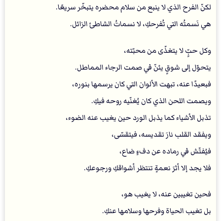
لكنّ الفرح الذي لا ينبع من سلام محضره يتبخّر سريعًا.
هي نَسمتُه التي تُفرحكِ، لا نسماتُ الشاطئ الزائل.
وكل حبٍّ لا يتغذّى من محبّته،
يتحوّل إلى شوقٍ يئنّ في صمت الرجاء المماطل.
فبعيدًا عنه، تبهت الألوان التي كان يرسمها بنوره،
ويصمت اللحن الذي كان يُغنّيه روحه فيكِ.
تذبل الأشياء كما يذبل الورد حين يغيب عنه الضوء،
ويفقد القلب نارَ تقديسه، فيتقسّى،
فيُفتّش في رماده عن دفءٍ ضاع،
فلا يجد إلا أثرَ نعمةٍ تنتظر أشواقكِ ورجوعكِ.
فحين تغيبين عنه، لا يغيب هو،
بل تغيب الحياة وفرحها وسلامها عنكِ.