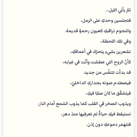
ثمّ يأتي الليل…
فتجلسين وحدكِ على الرمل،
والنجوم تراقبكِ كعيون رحمةٍ قديمة.
وفي تلك اللحظة،
تشعرين بشيءٍ يتحرّك في أعماقكِ،
كأنّ الروح التي عطشت وأنّت في غيابه،
قد بدأت تتنفّس من جديد.
فيصطدم صوته بجداركِ الداخليّ،
فيتشقّق ما كان صلبًا فيكِ،
ويذوب الصخر في القلب كما يذوب الشمع أمام النار.
تستيقظ فيكِ حياةٌ لم تعرفيها منذ دهر،
فتنهمر دموعكِ دون إذن.