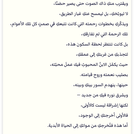
ويقترب منكِ ذاك الصوت حتى يصير حضنًا،
لا ليوبّخكِ، بل ليمسح عنكِ غبار الطريق،
ويذكّركِ بخطوات رحمته التي كانت تتبعكِ في صمتٍ كل تلك الأعوام،
تلك الرحمة التي لم تفارقكِ،
بل كانت تنتظر لحظة السكون هذه،
لتجذبكِ من غربتكِ إلى عمقكِ،
حيث يكمّل الابنُ المحبوبُ فيك عملَ محبّته،
بصليب نعمته وروح قيامته.
حينها، ينهدم السور بينكِ وبينه،
ويشرق نوره فيكِ من جديد —
لكنها إشراقة ليست كالأولى،
فالأولى أخرجتكِ إلى الوجود،
أما هذه فتُخرجكِ من مواتكِ إلى الحياة الأبدية.