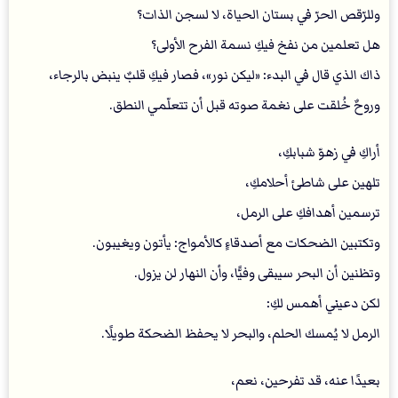
وللرّقص الحرّ في بستان الحياة، لا لسجن الذات؟
هل تعلمين من نفخ فيكِ نسمة الفرح الأولى؟
ذاك الذي قال في البدء: «ليكن نور»، فصار فيكِ قلبٌ ينبض بالرجاء،
وروحٌ خُلقت على نغمة صوته قبل أن تتعلّمي النطق.
أراكِ في زهوّ شبابكِ،
تلهين على شاطئ أحلامكِ،
ترسمين أهدافكِ على الرمل،
وتكتبين الضحكات مع أصدقاءٍ كالأمواج: يأتون ويغيبون.
وتظنين أن البحر سيبقى وفيًّا، وأن النهار لن يزول.
لكن دعيني أهمس لكِ:
الرمل لا يُمسك الحلم، والبحر لا يحفظ الضحكة طويلًا.
بعيدًا عنه، قد تفرحين، نعم،