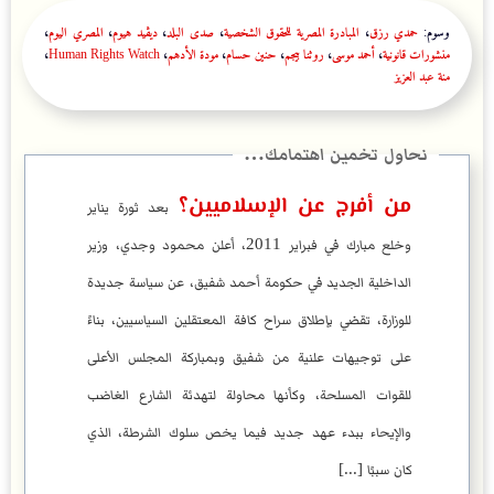
وسوم:
حمدي رزق
،
المبادرة المصرية للحقوق الشخصية
،
صدى البلد
،
ديڤيد هيوم
،
المصري اليوم
،
منشورات قانونية
،
أحمد موسى
،
روثنا بيجم
،
حنين حسام
،
مودة الأدهم
،
Human Rights Watch
،
منة عبد العزيز
من أفرج عن الإسلاميين؟
بعد ثورة يناير
وخلع مبارك في فبراير 2011، أعلن محمود وجدي، وزير
الداخلية الجديد في حكومة أحمد شفيق، عن سياسة جديدة
للوزارة، تقضي بإطلاق سراح كافة المعتقلين السياسيين، بناءً
على توجيهات علنية من شفيق وبمباركة المجلس الأعلى
للقوات المسلحة، وكأنها محاولة لتهدئة الشارع الغاضب
والإيحاء ببدء عهد جديد فيما يخص سلوك الشرطة، الذي
كان سببًا [...]