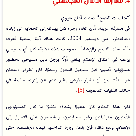
4. مفارقة الأمان المجتمعي
“جلسات النصح” صمام أمان حيوي
في مفارقة غريبة، أدى إلغاء إجراء كان يهدف إلى الحماية إلى زيادة
المخاطر. حتى ديسمبر 2004، كانت هناك آلية رسمية تُعرف
بـ”جلسات النصح والإرشاد”. بموجب هذه الآلية، كان أي مسيحي
يرغب في اعتناق الإسلام يلتقي أولًا برجل دين مسيحي بحضور
مسؤولين أمنيين قبل تسجيل التحول رسميًا. كان الغرض المعلن
هو التأكد من أن القرار طوعي وغير ناتج عن إكراه، خاصة في
حالات الفتيات القاصرات
[6]
.
لكن هذا النظام كان معيبًا بشدة؛ فكثيرًا ما كان المسؤولون
الأمنيون متواطئين وغير محايدين، ويشجعون على التحول إلى
الإسلام. ومع ذلك، فإن إلغاء وزارة الداخلية لهذه الجلسات، حتى