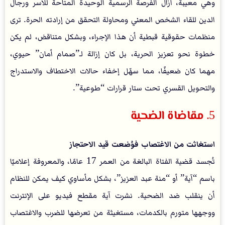
وهي معيبة، أزال الفرصة الرسمية الوحيدة المتاحة للأسر ورجال
الدين للقاء الشخص المعني ومحاولة التحقق من إرادته الحرة. ترى
منظمات حقوقية قبطية أن هذا الإجراء، وبشكل متناقض، لم يكن
خطوة نحو تعزيز الحرية، بل كان إزالة لـ”صمام أمان” حيوي،
مهما كان ضعيفًا، مما سهّل إخفاء حالات الاختطاف والاستدراج
والتحويل القسري تحت ستار قرارات “طوعية”.
5. مقاضاة الضحية
استغاثت من الاغتصاب فوُضعت قيد الاحتجاز
تُجسد قضية الفتاة البالغة من العمر 17 عامًا، والمعروفة إعلاميًا
باسم “آية” أو “منة عبد العزيز”، بشكل مأساوي كيف يمكن للنظام
أن ينقلب ضد الضحية. نشرت آية مقطع فيديو على الإنترنت
ووجهها متورم بالكدمات، مستغيثة من تعرضها للضرب والاغتصاب