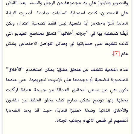
والتصوير والابتزاز على يد مجموعة من الرجال والنساء. بعد القبض
على المعتدين، كانت استجابة السلطات صادمة. أصدرت النيابة
العامة أمرًا باحتجاز آية نفسها، ليس فقط كضحية اعتداء، ولكن
أيضًا كمشتبه بها في “جرائم أخلاقية” تتعلق بمقاطع الفيديو التي
كانت تنشرها على حساباتها في وسائل التواصل الاجتماعي بشكل
عام
[7]
.
هذه القضية تكشف عن منطق مقلق: يمكن استخدام “الأخلاق”
المتصورة للضحية أو وجودها على الإنترنت لتجريمها، حتى عندما
تكون هي من تسعى لتحقيق العدالة من جريمة عنيفة ارتُكبت
بحقها. إنها توضح بشكل صارخ كيف يخلق الخلط بين القانون
والأخلاق الذاتية وضعًا خطيرًا للغاية، حيث قد يجد الضحايا
أنفسهم في قفص الاتهام بجانب الجناة.