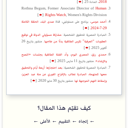
2018
، المادة 25.
[
🡁
]
Rothna Begum, Former Associate Director of
Human
]
🡁
[
Rights Watch
, Women's Rights Division.
أحمد موسى
، برنامج على مسئوليتي، قناة
صدى البلد
،
الحلقة الكاملة
]
🡁
[
.
29-7-2024
المبادرة المصرية للحقوق الشخصية:
مشاركة مسؤولي الدولة في توقيع
العقوبات “العرفية” تكرس الطائفية بدلًا من علاجها
. منشور بتاريخ 26
أكتوبر 2025.
[
🡁
]
حمدي رزق
،
المصري اليوم
،
وأد الفتنة الطائفية بجلسات «النصح
والإرشاد»
. منشور بتاريخ 11 مارس 2025.
[
🡁
]
المبادرة المصرية للحقوق الشخصية:
بعد احتجازها أربعة أيام والتحقيق
معها كمتهمة، المبادرة تطالب بالإفراج الفوري عن منة عبد العزيز،
وإسقاط التهم الموجهة لها
. منشور بتاريخ 30 مايو 2020.
[
🡁
]
كيف تقيّم هذا المقال؟
← إتجاه ← التقييم ← اﻷعلى ←