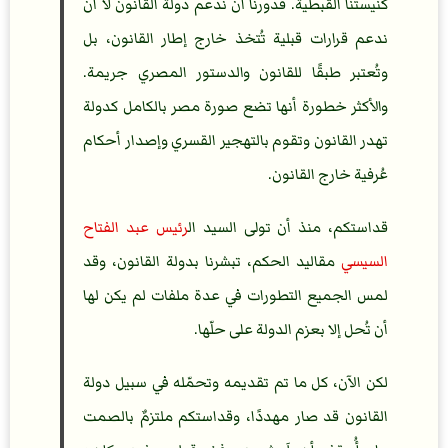
كنيستنا القبطية. فدورنا أن ندعم دولة القانون لا أن
ندعم قرارات قبلية تُتخذ خارج إطار القانون، بل
وتُعتبر طبقًا للقانون والدستور المصري جريمة.
والأكثر خطورة أنها تضع صورة مصر بالكامل كدولة
تهدر القانون وتقوم بالتهجير القسري وإصدار أحكام
عُرفية خارج القانون.
قداستكم، منذ أن تولى السيد ال
رئيس عبد الفتاح
السيسي
مقاليد الحكم، تبشرنا بدولة القانون، وقد
لمس الجميع التطورات في عدة ملفات لم يكن لها
أن تُحل إلا بعزم الدولة على حلّها.
لكن الآن، كل ما تم تقديمه وتحمّله في سبيل دولة
القانون قد صار مهددًا، وقداستكم ملتزمٌ بالصمت