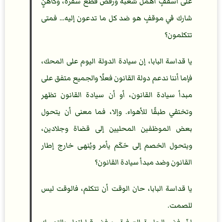
على أُسقفٍ أهملَ شعبه ورفض قطع سفره، وكاهنٍ
شارك في موقفٍ هو ضد كل ما تدعون إليه… فمتى
تتكلمون؟
يا قداسة البابا، إن سيادة الدولة اليوم على المحك،
فإما أننا ندعم دولة القانون فعلًا والجميع متفق على
مبدأ سيادة القانون، أو أن سيادة القانون تظهر
وتختفي طبقًا للأهواء. وإلا، فما معنى أن يتحول
بعض الموظفين المحليين إلى قضاة وجلادين،
ويتحول الخصم إلى حَكَم يأمر ويُنهى خارج إطار
القانون وضد مبدأ سيادة القانون؟
يا قداسة البابا، حان الوقت أن تتكلم، فالوقت ليس
للصمت.