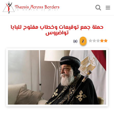
Theosis Across Borders
in Church of Misr
حملة جمع توقيعات وخطاب مفتوح للبابا
تواضروس
2
)
8
(