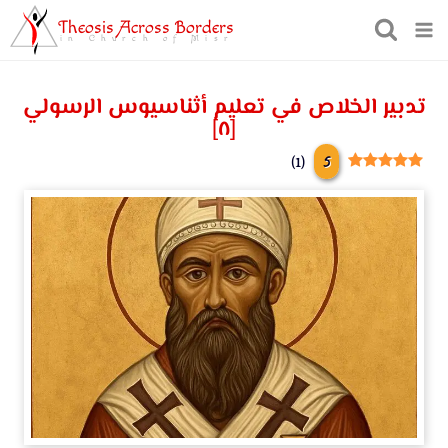
Theosis Across Borders
in Church of Misr
تدبير الخلاص في تعليم أثناسيوس الرسولي
[٨]
5
)
1
(