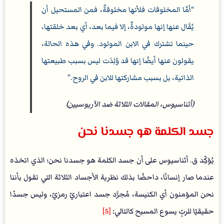
أمَّا المخلوقات فلأنها مخلوقةٌ، فمن المستحيل أن
يُقَال عنها إنها مولودةٌ، إلا فيما بعد، أي بعد خلقتها،
حينما تشترك في الابن المولود. وفي هذه الحالة،
يقولون عنها أيضًا إنها قد وُلِدَت ليس بسبب طبيعتها
الذاتية، بل بسبب مشاركتها للابن في الروح.
(أثناسيوس، المقالات الثلاثة ضد الآريوسيين)
جسد الكلمة هو جسدنا نحن
يُؤكِّد ق. أثناسيوس على أن جسد الكلمة هو جسدنا نحن؛ الذي اتخذه
عندما صار إنسانًا، داحضًا بذلك نظرية الأجساد الثلاثة التي تقول بأننا
نحن المؤمنون أي الكنيسة، مُجرَّد جسد اعتباريّ رمزيّ، وليس جسدًا
حقيقيًا للربِّ يسوع المسيح كالتالي:
[5]