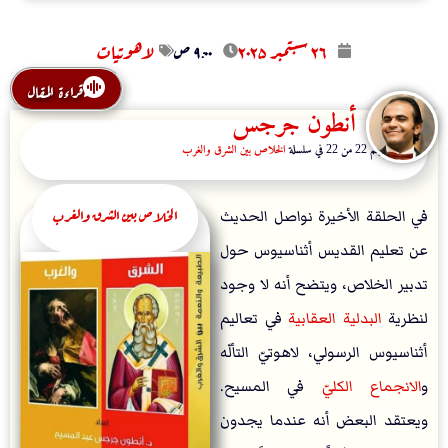
۲٦ سبتمبر ۲۰۲۵
۹:۰۰ ص
لاهوتيات
قراءة المقال
أنطون جرجس
المقال رقم 22 من 22 في سلسلة
الخلاص بين الشرق والغرب
الخلاص بين الشرق والغرب
في الحلقة اﻷخيرة نواصل الحديث
عن تعليم القديس أثناسيوس حول
تدبير الخلاص، ويتضح أنه لا وجود
لنظرية
البدلية العقابية
في تعاليم
أثناسيوس الرسولي، لاهوتيّ التألّه
و
الانجماع الكلي
ّ في المسيح.
ويعتقد البعض أنه عندما يجدون