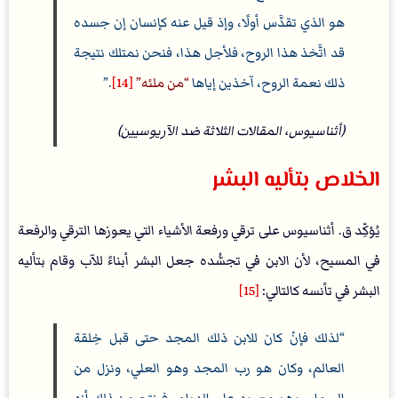
هو الذي تقدَّس أولًا، وإذ قيل عنه كإنسان إن جسده
قد اتَّخذ هذا الروح، فلأجل هذا، فنحن نمتلك نتيجة
ذلك نعمة الروح، آخذين إياها
من ملئه
[14]
.
(أثناسيوس، المقالات الثلاثة ضد الآريوسيين)
الخلاص بتأليه البشر
يُؤكِّد ق. أثناسيوس على ترقي ورفعة الأشياء التي يعوزها الترقي والرفعة
في المسيح، لأن الابن في تجسُّده جعل البشر أبناءً للآب وقام بتأليه
البشر في تأنسه كالتالي:
[15]
لذلك فإنْ كان للابن ذلك المجد حتى قبل خِلقة
العالم، وكان هو رب المجد وهو العلي، ونزل من