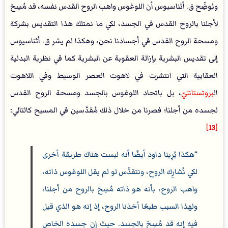
ويُوضِّح ق. أثناسيوس أن اللوغوس واهب الروح القدس نفسه، قد مُسِحَ
لأجلنا بالروح القدس في الجسد، لكي ما نمتلك هذا التقديس بشركة
ومسحة الروح القدس في أجسادنا نحن، وهكذا لم يشر ق. أثناسيوس
إلى تقديس البشرية بإزالة العقوبة عن البشرية كما في نظرية البدلية
العقابية التي انتشرت في لاهوت العصر الوسيط وفي اللاهوت
ال
بروتستانت
يّ، بل باتحاد اللوغوس بالجسد ومسحة الروح القدس
لجسده من أجلنا؛ فصرنا من خلال ذلك مُقدَّسين في المسيح كالتالي:
[13]
هكذا يُرِينا داود أيضًا أنه ليست هناك طريقة أخرى
لكي نُشارِك الروح، ونتقدَّس لو لم يقل اللوغوس ذاته،
واهب الروح، بأنه هو ذاته مُسِحَ بالروح من أجلنا،
ولهذا السبب طبعًا أخذنا الروح، إذ إنه هو الذي قيل
فيه إنه قد مُسِحَ بالجسد. حيث إن جسده الخاص