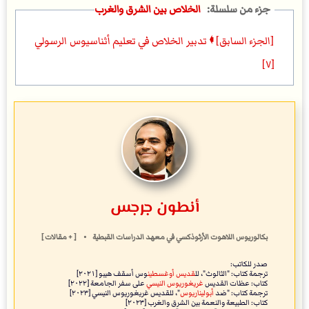
الخلاص بين الشرق والغرب
[الجزء السابق] 🠼 تدبير الخلاص في تعليم أثناسيوس الرسولي
[٧]
أنطون جرجس
بكالوريوس اللاهوت اﻷرثوذكسي
في
معهد الدراسات القبطية
•
[ + مقالات ]
صدر للكاتب:
ترجمة كتاب: "الثالوث"، لل
قديس أوغسطين
وس أسقف هيبو [٢٠٢١]
كتاب: عظات القديس
غريغوريوس النيسي
على سفر الجامعة [٢٠٢٢]
ترجمة كتاب: "ضد
أبوليناريوس
"، للقديس غريغوريوس النيسي [٢٠٢٣]
كتاب: الطبيعة والنعمة بين الشرق والغرب [٢٠٢٣]