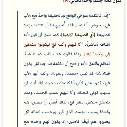
نكون معه جسدًا واحدًا كالتالي:
[9]
إذًا، فالكلمة هو في الواقع وبالحقيقة واحدٌ مع الآب
في الجوهر. أمَّا نحن فقد أُعطِيَ لنا أن نتشبه بهذه
الطبيعة
[أي الطبيعة الإلهية]
، كما سبق أن قيل لأنه
أضاف مُباشرةً:
أنا فيهم وأنت فيَّ ليكونوا مكملين
إلى واحد
[10]
. ولذا فالربّ هنا يطلب لأجلنا شيئًا
أعظم وأكمل. لأنه واضح أن الكلمة قد جاء لكي يكون
فينا؛ لأنه قد لبس جسدنا. وبقوله: 'وأنت أيها الآب
فيَّ‘، فهو يعني 'لأني أنا كلمتك‘، وحيث إنك أنت فيَّ
بسبب كوني كلمتك، وأنا فيهم بسبب الجسد، ومنك
يتحقَّق خلاص البشر فيَّ، لذلك أسأل أن يصيروا هم
واحدًا بسبب الجسد الذي فيَّ، وبحسب كماله لكي
يصيروا هم أيضًا كاملين؛ إذ يكون لهم وحدة مع