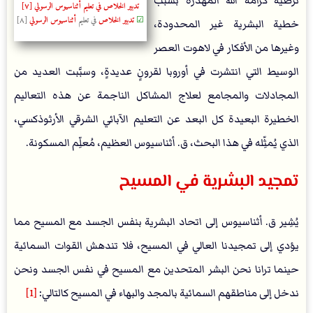
ترضية كرامة الله المهدرة بسبب
تدبير الخلاص في تعليم أثناسيوس الرسولي [٧]
☑
تدبير الخلاص
في تعليم
أثناسيوس الرسولي
[٨]
خطية البشرية غير المحدودة،
وغيرها من الأفكار في لاهوت العصر
الوسيط التي انتشرت في أوروبا لقرونٍ عديدةٍ، وسبَّبت العديد من
المجادلات والمجامع لعلاج المشاكل الناجمة عن هذه التعاليم
الخطيرة البعيدة كل البعد عن التعليم الآبائي الشرقي الأرثوذكسي،
الذي يُمثِّله في هذا البحث، ق. أثناسيوس العظيم، مُعلِّم المسكونة.
تمجيد البشرية في المسيح
يُشِير ق. أثناسيوس إلى اتحاد البشرية بنفس الجسد مع المسيح مما
يؤدي إلى تمجيدنا العالي في المسيح، فلا تندهش القوات السمائية
حينما ترانا نحن البشر المتحدين مع المسيح في نفس الجسد ونحن
ندخل إلى مناطقهم السمائية بالمجد والبهاء في المسيح كالتالي:
[1]