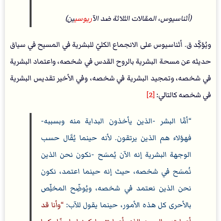
(أثناسيوس، المقالات الثلاثة ضد ال
آريوسي
ين)
ويُؤكِّد ق. أثناسيوس على الانجماع الكليّ للبشرية في المسيح في سياق
حديثه عن مسحة البشرية بالروح القدس في شخصه، واعتماد البشرية
في شخصه، وتمجيد البشرية في شخصه، وفي الأخير تقديس البشرية
في شخصه كالتالي:
[2]
أمَّا البشر -الذين يأخذون البداية منه وبسببه-
فهؤلاء هم الذين يرتقون. لأنه حينما يُقَال حسب
الوجهة البشرية إنه الآن يُمسَح -نكون نحن الذين
نُمسَح في شخصه، حيث إنه حينما اعتمد، نكون
نحن الذين نعتمد في شخصه، ويُوضِّح المخلِّص
بالأحرى كل هذه الأمور، حينما يقول للآب:
وأنا قد