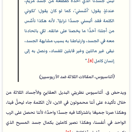
لبس جسدنا الذي أخذه كقطعة من جسد مريم،
عندئذٍ يقول: 'أسَّسني‘، كما لو كان يقول: 'لكوني
الكلمة فقد ألبسني جسدًا ترابيًا‘. لأنه هكذا تأسَّس
من أجلنا؛ آخذًا ما يخصنا على عاتقه. لكي باتحادنا
معه في الجسد، وارتباطنا به بسبب مشابهة الجسد،
نبقى غير مائتين وغير قابلين للفساد، ونصل به إلى
إنسان كامل
[8]
.
(أثناسيوس، المقالات الثلاثة ضد الآريوسيين)
ويدحض ق. أثناسيوس نظريتي البديل العقابيّ والأجساد الثلاثة من
خلال تأكيده على أننا محمولون في الابن، لأن الكلمة جاء ليحلَّ فينا،
وهكذا صرنا جميعًا باشتراكنا فيه جسدًا واحدًا؛ لأننا نحصل على الرب
الواحد في أنفسنا، وهكذا نصير كاملين بكمال جسد المسيح الذي