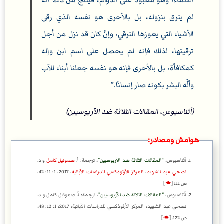
السماء، وهو معبود على الدوام، فينتج من ذلك أنه
لم يترق بنزوله، بل بالأحرى هو نفسه الذي رقى
الأشياء التي يعوزها الترقي، وإنْ كان قد نزل من أجل
ترقيتها، لذلك فإنه لم يحصل على اسم ابن وإله
كمكافأة، بل بالأحرى فإنه هو نفسه جعلنا أبناء للآب
وألَّه البشر بكونه صار إنسانًا.
(أثناسيوس، المقالات الثلاثة ضد الآريوسيين)
هوامش ومصادر:
أثناسيوس،
المقالات الثلاثة ضد الآريوسيين
، ترجمة: أ.
صموئيل كامل
و د.
نصحي عبد الشهيد
،
المركز الأرثوذكسي للدراسات الآبائية
، 2017، 1: 11: 42،
ص 111
[
🡁
]
أثناسيوس،
المقالات الثلاثة ضد الآريوسيين
، ترجمة: أ. صموئيل كامل و د.
نصحي عبد الشهيد، المركز الأرثوذكسي للدراسات الآبائية، 2017، 1: 12: 48،
ص 122.
[
🡁
]