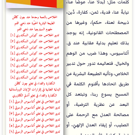
كلمات مثل: (بدلًا عنا، عوضًا عنا،
نيابةً عنا، فدية، ثمن، كفارة، دَّين،
الخلاص بالنعمة وحدها عند چون كالڤن
ذبيحة لعنة، حكم)، وغيرها من
الطبيعة البشرية الخيّرة عند ذهبي الفم
مفهوم السينرچيا عند ذهبي الفم
المصطلحات القانونية، إنه يوجد
تدبير الخلاص عند كيرلس السكندري [١]
تدبير الخلاص عند كيرلس السكندري [۲]
بذلك تعليم بدلية عقابية عند ق.
تدبير الخلاص عند كيرلس السكندري [٣]
أثناسيوس، وهذا ضرب من الوهم
تدبير الخلاص عند كيرلس السكندري [٤]
تدبير الخلاص عند كيرلس السكندري [٥]
والخيال. فتعاليمه تدور حول تدبير
تدبير الخلاص عند كيرلس السكندري [٦]
تدبير الخلاص عند كيرلس السكندري [٧]
الخلاص، وتأليه الطبيعة البشرية عن
تدبير الخلاص عند كيرلس السكندري [٨]
الكفارة والفداء في تعليم چون كالڤن
طريق اتحادها بأقنوم الكلمة في
البدلية العقابية في إقرارات الإيمان البروتستانتية
المسيح يسوع ربنا، وتبتعد كل
الكفارة والفداء في تعليم أنسلم الكانتربري
تدبير الخلاص في تعليم أثناسيوس الرسولي [١]
البعد عن نظرية الترضية، أو
تدبير الخلاص في تعليم أثناسيوس الرسولي [۲]
تدبير الخلاص في تعليم أثناسيوس الرسولي [٣]
مصالحة العدل مع الرحمة على
تدبير الخلاص في تعليم أثناسيوس الرسولي [٤]
الصليب، أو إيفاء العدل الإلهيّ، أو
تدبير الخلاص في تعليم أثناسيوس الرسولي [٥]
تدبير الخلاص في تعليم أثناسيوس الرسولي [٦]