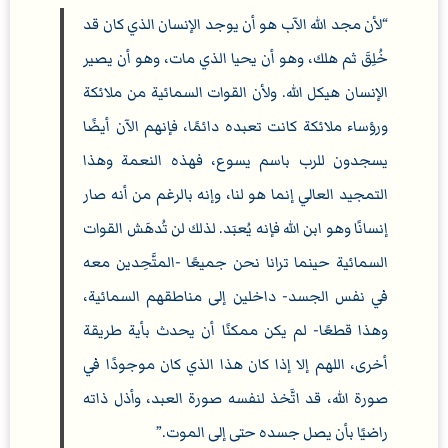
لأن مجد الله الآب هو أن يوجد الإنسان الذي كان قد
خُلِقَ ثم هلك، وهو أن يحيا الذي مات، وهو أن يصير
الإنسان هيكل الله. ولأن القوات السمائية من ملائكة
ورؤساء ملائكة كانت تعبده دائمًا، فإنهم الآن أيضًا
يسجدون للرب باسم يسوع، فهذه النعمة وهذا
التمجيد العالي إنما هو لنا، وإنه بالرغم من أنه صار
إنسانًا وهو ابن الله فإنه يُعبَد. لذلك لن تُدهَش القوات
السمائية حينما ترانا نحن جميعًا -المتَّحِدين معه
في نفس الجسد- داخلين إلى مناطقهم السمائية،
وهذا قطعًا- لم يكن ممكنًا أن يحدث بأية طريقة
أخرى، اللهم إلا إذا كان هذا الذي كان موجودًا في
صورة الله، قد اتَّخذ لنفسه صورة العبد، وأذل ذاته
راضيًا بأن يصل جسده حتى إلى الموت.