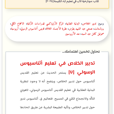
كتاب: مونارخية الآب في تعليم آباء الكنيسة [٢٠٢٤]
وسوم:
تدبير الخلاص
،
البدلية العقابية
،
المركز الأرثوذكسي للدراسات الآبائية
،
الانجماع الكلي
،
بروتستانت
،
نصحي عبد الشهيد بطرس
،
نظرية الأجساد الثلاثة
،
قديس أثناسيوس الرسولي
،
آريوسية
،
صموئيل كامل عبد السيد
،
ضد الآريوسيين
تدبير الخلاص في تعليم أثناسيوس
الرسولي [٧]
يستمر الحديث عن تعليم القديس
أثناسيوس حول تدبير الخلاص، ويتضح أنه لا وجود لنظرية
البدلية العقابية في تعليم القديس أثناسيوس الرسولي، لاهوتيّ
التألّه والانجماع الكليّ في المسيح. فتعاليم ق. أثناسيوس تدور
حول تدبير الخلاص، وتأليه الطبيعة البشرية عن طريق اتحادها