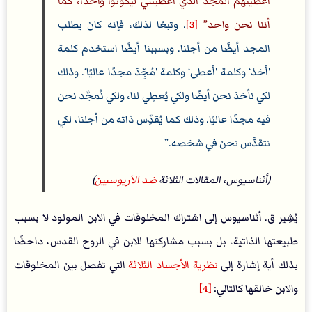
أعطيتهم المجد الذي أعطيتني ليكونوا واحدًا، كما
أننا نحن واحد
[3]
. وتبعًا لذلك، فإنه كان يطلب
المجد أيضًا من أجلنا. وبسببنا أيضًا استخدم كلمة
'أخذ‘ وكلمة 'أعطى‘ وكلمة 'مُجِّدَ مجدًا عاليًا‘. وذلك
لكي نأخذ نحن أيضًا ولكي يُعطِي لنا، ولكي نُمجَّد نحن
فيه مجدًا عاليًا. وذلك كما يُقدِّس ذاته من أجلنا، لكي
نتقدَّس نحن في شخصه.
(أثناسيوس، المقالات الثلاثة
ضد الآريوسيين
)
يُشِير ق. أثناسيوس إلى اشتراك المخلوقات في الابن المولود لا بسبب
طبيعتها الذاتية، بل بسبب مشاركتها للابن في الروح القدس، داحضًا
بذلك أية إشارة إلى
نظرية الأجساد الثلاثة
التي تفصل بين المخلوقات
والابن خالقها كالتالي:
[4]