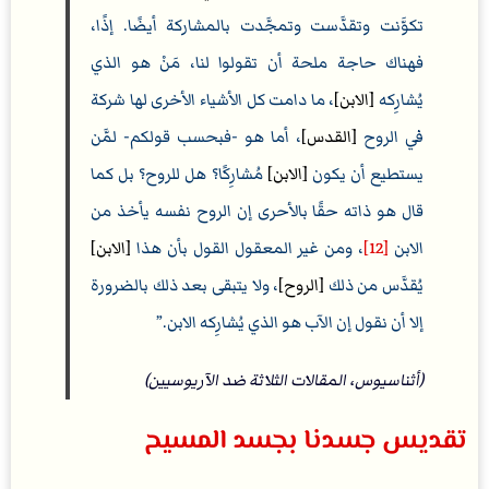
تكوَّنت وتقدَّست وتمجَّدت بالمشاركة أيضًا. إذًا،
فهناك حاجة ملحة أن تقولوا لنا، مَنْ هو الذي
يُشارِكه
[الابن]
، ما دامت كل الأشياء الأخرى لها شركة
في الروح
[القدس]
، أما هو -فبحسب قولكم- لمَّن
يستطيع أن يكون
[الابن]
مُشارِكًا؟ هل للروح؟ بل كما
قال هو ذاته حقًا بالأحرى إن الروح نفسه يأخذ من
الابن
[12]
، ومن غير المعقول القول بأن هذا
[الابن]
يُقدَّس من ذلك
[الروح]
، ولا يتبقى بعد ذلك بالضرورة
إلا أن نقول إن الآب هو الذي يُشارِكه الابن.
(أثناسيوس، المقالات الثلاثة ضد الآريوسيين)
تقديس جسدنا بجسد المسيح