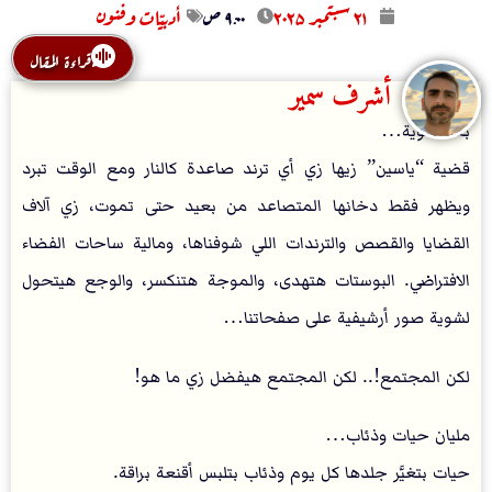
۲۱ سبتمبر ۲۰۲۵
۹:۰۰ ص
أدبيّات وفنون
قراءة المقال
أشرف سمير
بعد شوية…
قضية “ياسين” زيها زي أي ترند صاعدة كالنار ومع الوقت تبرد
ويظهر فقط دخانها المتصاعد من بعيد حتى تموت، زي آلاف
القضايا والقصص والترندات اللي شوفناها، ومالية ساحات الفضاء
الافتراضي. البوستات هتهدى، والموجة هتنكسر، والوجع هيتحول
لشوية صور أرشيفية على صفحاتنا…
لكن المجتمع!.. لكن المجتمع هيفضل زي ما هو!
مليان حيات وذئاب…
حيات بتغيَّر جلدها كل يوم وذئاب بتلبس أقنعة براقة.