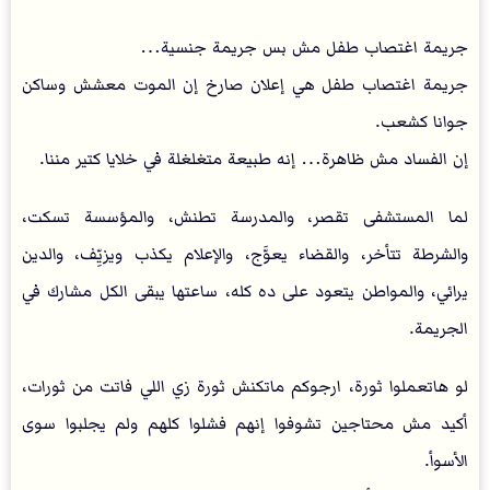
جريمة اغتصاب طفل مش بس جريمة جنسية…
جريمة اغتصاب طفل هي إعلان صارخ إن الموت معشش وساكن
جوانا كشعب.
إن الفساد مش ظاهرة… إنه طبيعة متغلغلة في خلايا كتير مننا.
لما المستشفى تقصر، والمدرسة تطنش، والمؤسسة تسكت،
والشرطة تتأخر، والقضاء يعوَّج، والإعلام يكذب ويزيِّف، والدين
يرائي، والمواطن يتعود على ده كله، ساعتها يبقى الكل مشارك في
الجريمة.
لو هاتعملوا ثورة، ارجوكم ماتكنش ثورة زي اللي فاتت من ثورات،
أكيد مش محتاجين تشوفوا إنهم فشلوا كلهم ولم يجلبوا سوى
الأسوأ.