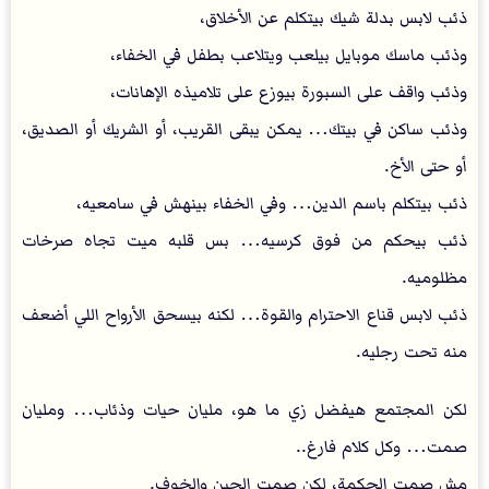
ذئب لابس بدلة شيك بيتكلم عن الأخلاق،
وذئب ماسك موبايل بيلعب ويتلاعب بطفل في الخفاء،
وذئب واقف على السبورة بيوزع على تلاميذه الإهانات،
وذئب ساكن في بيتك… يمكن يبقى القريب، أو الشريك أو الصديق،
أو حتى الأخ.
ذئب بيتكلم باسم الدين… وفي الخفاء بينهش في سامعيه،
ذئب بيحكم من فوق كرسيه… بس قلبه ميت تجاه صرخات
مظلوميه.
ذئب لابس قناع الاحترام والقوة… لكنه بيسحق الأرواح اللي أضعف
منه تحت رجليه.
لكن المجتمع هيفضل زي ما هو، مليان حيات وذئاب… ومليان
صمت… وكل كلام فارغ..
مش صمت الحكمة، لكن صمت الجبن والخوف.