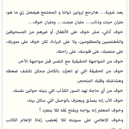
بعد شوية… هانرجع لروتين ذواتنا و المجتمع هيفضل زي ما هو،
مليان حيات وذئاب… مليان صمت… ومليان خوف…
خوف أناني، مش خوف على الأطفال أو غيرهم من المسحوقين
والمُغتصبين والمظلومين، ولا على البراءة، لكن خوف على صورتك،
على منصبك، على فلوسك، على راحتك.
خوف من المواجهة الحقيقية مع النفس قبل مواجهة الآخر.
خوف من الحقيقة اللي لو اتعرَّت بالكامل ممكن تكشف ضعفك
وهشاشتك وقلبك المتحجر.
خوف من أي حاجة تهد السور الكدّاب اللي بنيته حوالين نفسك.
خوف الأب إنه يصدّق ويعترف بالوحش اللي ساكن بيته،
وخوف المعلم إنه يواجه ويفتح بُقه لئلا ينطرد !
وخوف الإعلامي على سبوبته لئلا يُغضِب رُعاة الإعلام الكاذب