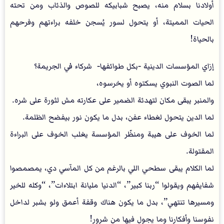
أولادنا بسلام منه، يصبح شبابيكه للصوص والذئاب ومن تحته
الحيات المميتة، أو يتحول لسور يُسجن خلفه براءتهم وفرحهم
بالحياة!
إزاي المؤسسات الدينية -بكل طوائفها- شركاء في الجريمة؟
لما الصوت النبوي يسكتوه أو يخرسوه،
والمنبر يبقى مكان لتهدئة الضمير على عكارته مش لثورة على شره.
لما الدين يتحول لغطاء عفن، بدل ما يكون نور بيفضح الظلمة.
لما الخوف على هيبة ومنظّر المؤسسة يغلب الخوف على البراءة
المقتولة.
لما الكلام يبقى سطحي اللي بالرغم من كل المآسي دي، يمصمصوا
شفايفهم ويقولوا “ربنا كبير”، “الدنيا مليانة ابتلاءات”، “وكله للخير
ومسيرها تنتهي”، بدل ما يكون هناك وقفة أعمق ولو بشبر لداخل
نفوسنا وأفكارنا وما يجول فيها من شرور!