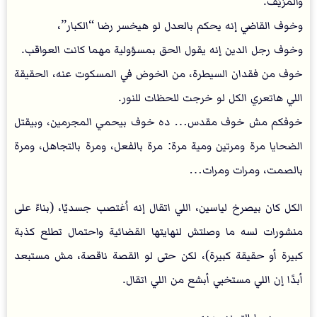
والمزيَّف.
وخوف القاضي إنه يحكم بالعدل لو هيخسر رضا “الكبار”،
وخوف رجل الدين إنه يقول الحق بمسؤولية مهما كانت العواقب.
خوف من فقدان السيطرة، من الخوض في المسكوت عنه، الحقيقة
اللي هاتعري الكل لو خرجت للحظات للنور.
خوفكم مش خوف مقدس… ده خوف بيحمي المجرمين، وبيقتل
الضحايا مرة ومرتين ومية مرة: مرة بالفعل، ومرة بالتجاهل، ومرة
بالصمت، ومرات ومرات…
الكل كان بيصرخ لياسين، اللي اتقال إنه اُغتصب جسديًا، (بناءً على
منشورات لسه ما وصلتش لنهايتها القضائية واحتمال تطلع كذبة
كبيرة أو حقيقة كبيرة)، لكن حتى لو القصة ناقصة، مش مستبعد
أبدًا إن اللي مستخبي أبشع من اللي اتقال.