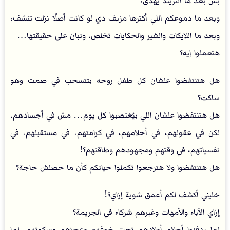
بس بعد ما التريند يهدى،
وبعد ما دموعكم اللي أكترها مزيف دي لو كانت أصلًا نزلت تنشف،
وبعد ما اللايكات والشير والحكايات تخلص، وتبان على حقيقتها…
هتعملوا إيه؟
هل هتنتفضوا علشان كل طفل روحه بتتسحب في صمت وهو
ساكت؟
هل هتنتفضوا علشان اللي بيُغتصبوا كل يوم… مش في أجسادهم،
لكن في عقولهم، في أحلامهم، في كرامتهم، في مستقبلهم، في
نفسياتهم، في وقتهم ومجهودهم وطاقتهم؟!
هل هتنتفضوا ولا هترجعوا تكملوا حياتكم كأن ما حصلش حاجة؟
خليني أكشف لكم أعمق شوية إزاي؟!
إزاي الآباء والأمهات وغيرهم شركاء في الجريمة؟
لما يدفنوا أحلام أولادهم تحت خوفهم وعجزهم وسكوتهم. لما