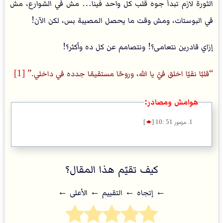
الثورة لازم تبدأ جوه قلب كل واحد فينا… مش في الشوارع، مش
في البوستات، ومش وقت ما يحصل المصيبة بس، لكن الآن!
إزاي قادرين نتعامى؟! ونتصامم عن كل ده وأكثر؟!
قلبًا نقيًا اخلق فيَّ يا الله، وروحًا مستقيمًا جدده في داخلي.
[1]
هوامش ومصادر:
مزمور 51 :10
[
🡁
]
كيف تقيّم هذا المقال؟
← إتجاه ← التقييم ← اﻷعلى ←