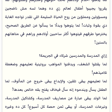
يقرروا يجيبوا أطفال لعالم زي ده وهما لسه مش ناضجين
ومسؤولين ومملؤين من روح الحياة السليمة اللي تقدر تواجه الغابة
دي بقوة وثبات! لما يتوهوا وبدلًا ما يسألوا عن الطريق الصحيح،
يخترعوا طرقهم فيتوهوا أكثر ساحبين أولادهم وراهم في متاهاتهم
بالسنين!
إزاي المدرسة والمدرسين شركاء في الجريمة؟
لما يقتلوا الشغف، ويدفنوا المواهب بروتينية تعليمهم وضغطة
تلاميذهم!
لما تعليمهم يبقى تلقين، والإبداع يبقى خروج عن المألوف، لما
الطفل يسأل ويندموه إنه سأل فيخاف يفتح بقه خالص بعدها!
لما الولد يبقى عبارة عن مصاريف المدرسة، وكشاكيل المدرسة،
وتبرعات المدرسة، أو يبقى ثمن حصة كل أسبوع! كل ده وغيره