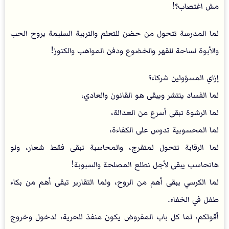
مش اغتصاب؟!
لما المدرسة تتحول من حضن للتعلم والتربية السليمة بروح الحب
والأبوة لساحة للقهر والخضوع ودفن المواهب والكنوز!
إزاي المسؤولين شركاء؟
لما الفساد ينتشر ويبقى هو القانون والعادي،
لما الرشوة تبقى أسرع من العدالة،
لما المحسوبية تدوس على الكفاءة،
لما الرقابة تتحول لمتفرج، والمحاسبة تبقى فقط شعار، ولو
هانحاسب يبقى لأجل نطلع المصلحة والسبوبة!
لما الكرسي يبقى أهم من الروح، ولما التقارير تبقى أهم من بكاء
طفل في الخفاء.
أقولكم، لما كل باب المفروض يكون منفذ للحرية، لدخول وخروج