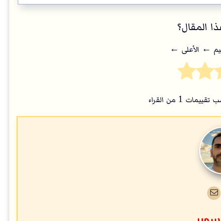
ا المقال؟
يم ← اﻷعلى ←
 تقييمات
1
من القراء