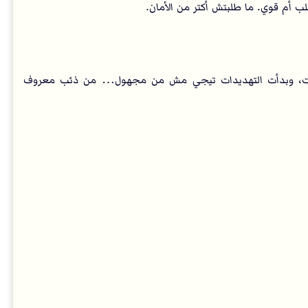
ب أم قوي. ما طلبتش أكتر من الأمان.
بارات، وبدأت التهديدات تيجي مش من مجهول… من ذئب معروف