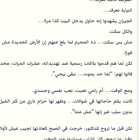
النيابة تعرف…
الجيران يشهدوا إنه حاول يدخل البيت كذا مرة…
والكل سكت.
مش بس سكت… ده المجرم لما بلغ عنهم إن الأرض الجديدة مش مرخصة
فورًا.
لكن لما هم قدموا بلاغات رسمية ضد تهديداته، عشرات المرات، محد
قالوا لهم: “لما حد يموت… نبقى نيجي”.
ومع الوقت… أم رامي تعبت، تعب نفسي وجسدي.
كانت بتلم حاجاتها في شوالات… وظهر لها حزام ناري من كتر الشيل 
بدون سبّب غير إنها “مش مننا”.
لكن قبل ما تروح للدكتور، خرجت في الصبح كعادتها تجيب عيش لأول
وقبل ما ترجع، كان الذئب مستنيها عند المخبز.