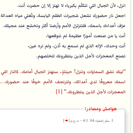
انزل، لأن الجبال التي تتكلّم بكبرياء لا تهتز إلا إن حضرت أنت.
اجعل نار حضورك تشعل شجيرات الظلم اليابسة، وتُغلي مياه العدالة ال
عرّف أعداءك باسمك، فلتتزلزل الأمم وأرضنا أكثر وتخشع عند مجيئك.
أنت يا من صنعت أمورًا عظيمة لم نتوقعها،
أنت وحدك، الإله الذي لم تسمع به أذن، ولم تره عين،
تصنع المعجزات لأجل الذين ينتظرونك لتخلصهم.
ليتك تشق السماوات وتنزل! حينئذٍ، ستهتز الجبال أمامك. كالنار التي
اسمك معروفًا لدى أعدائك، ولترتجف الأمم خوفًا عند حضورك… 
المعجزات لأجل الذين ينتظرونك.
[1]
هوامش ومصادر:
سفر إشعياء 64: 1-4 – ت.ع.م
[
🡁
]