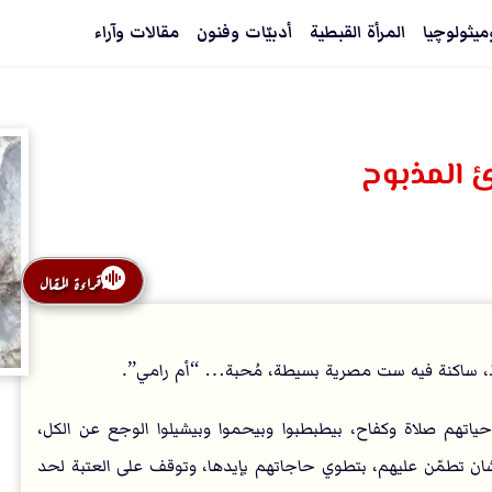
ميثولوچيا
المرأة القبطية
أدبيّات وفنون
مقالات وآراء
ئ المذبوح
قراءة المقال
ط، ساكنة فيه ست مصرية بسيطة، مُحبة… “أم رامي”.
حياتهم صلاة وكفاح، بيطبطبوا وبيحموا وبيشيلوا الوجع عن الكل،
شان تطمّن عليهم، بتطوي حاجاتهم بإيدها، وتوقف على العتبة لحد