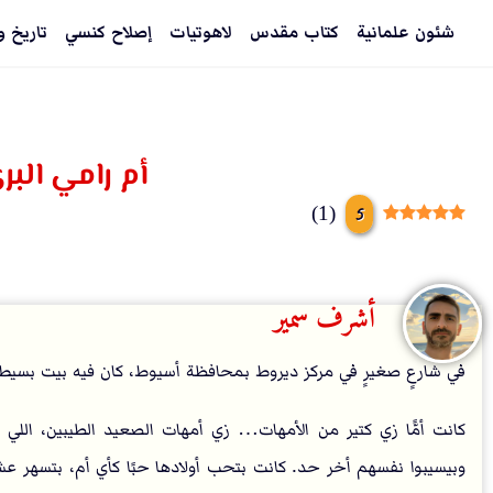
شئون علمانية
كتاب مقدس
لاهوتيات
إصلاح كنسي
تاريخ و
أم رامي البر
5
)
1
(
أشرف سمير
في شارعٍ صغيرٍ في مركز ديروط بمحافظة أسيوط، كان فيه بيت بسي
كانت أمًّا زي كتير من الأمهات… زي أمهات الصعيد الطيبين، اللي 
وبيسيبوا نفسهم أخر حد. كانت بتحب أولادها حبًا كأي أم، بتسهر ع