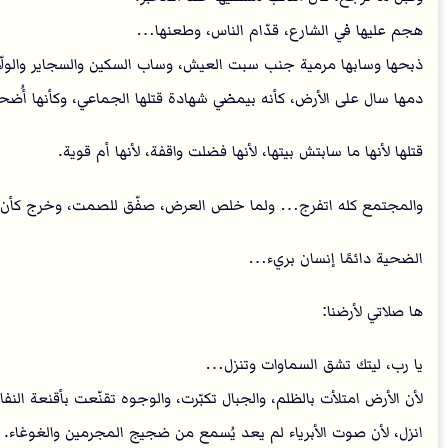
هجم عليها في الشارع، قدّام الناس، وطعنها…
ذبحها وسابها مرمية جنب سبت العيش، وساب السكين والسجاير والولّا
دمها سال على الأرض، كأنه بيمضي شهادة قتلها الجماعي، وكأنها أُضحي
قتلها لأنها ما سابتش بيتها، لأنها فضلت واقفة، لأنها أم قوية.
والمجتمع كله اتفرج… ولما خلص العرض، صفّق للصمت، وخرج كأ
الضحية دائمًا إنسان بريء…
ها صلاتي لأرضنا:
يا رب، ليتك تشق السماوات وتنزل…
لأن الأرض امتلأت بالظلم، والجبال تكبّرت، والوجوه تقنّعت بأقنعة النف
انزل، لأن صوت الأبرياء لم يعد يُسمع من ضجيج المجرمين والغوغاء.