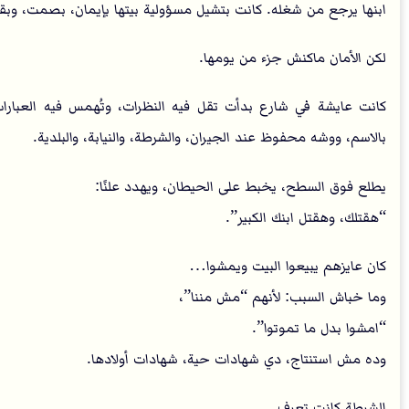
ابنها يرجع من شغله. كانت بتشيل مسؤولية بيتها بإيمان، بصمت، وبقل
لكن الأمان ماكنش جزء من يومها.
كانت عايشة في شارع بدأت تقل فيه النظرات، وتُهمس فيه الع
بالاسم، ووشه محفوظ عند الجيران، والشرطة، والنيابة، والبلدية.
يطلع فوق السطح، يخبط على الحيطان، ويهدد علنًا:
“هقتلك، وهقتل ابنك الكبير”.
كان عايزهم يبيعوا البيت ويمشوا…
وما خباش السبب: لأنهم “مش مننا”،
“امشوا بدل ما تموتوا”.
وده مش استنتاج، دي شهادات حية، شهادات أولادها.
الشرطة كانت تعرف…