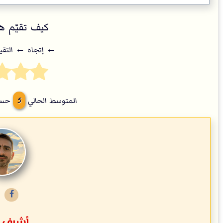
كيف تقيّم هذ
← إتجاه ← التقي
5
المتوسط الحالي
حسب