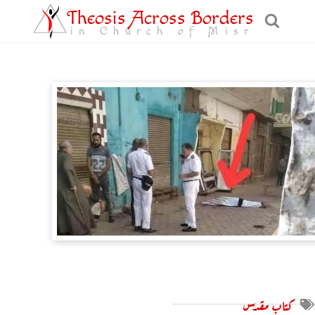
Theosis Across Borders
in Church of Misr
كتاب مقدس