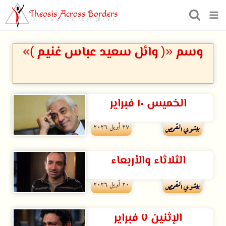
Theosis Across Borders
in Church of Misr
وسم «( وائل سعيد عباس غنيم )»
الخميس ١٠ فبراير
۲۷ أبريل ۲۰۲٦
بيشوي القمص
الثلاثاء والأربعاء
۲۰ أبريل ۲۰۲٦
بيشوي القمص
الإثنين ٧ فبراير