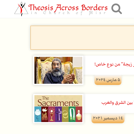
Theosis Across Borders
in Church of Misr
“سر زيجة” من نوع خاص!
۵ مارس ۲۰۲٤
 بين الشرق والغرب
۱٤ ديسمبر ۲۰۲۱