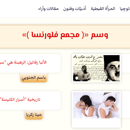
لوچيا
المرأة القبطية
أدبيّات وفنون
مقالات وآراء
وسم «( مجمع فلورنسا )»
الأنبا رفائيل: الرهبنة هي 
باسم الجنوبي
تاريخية “أسرار الكنيسة”
مينا زكريا