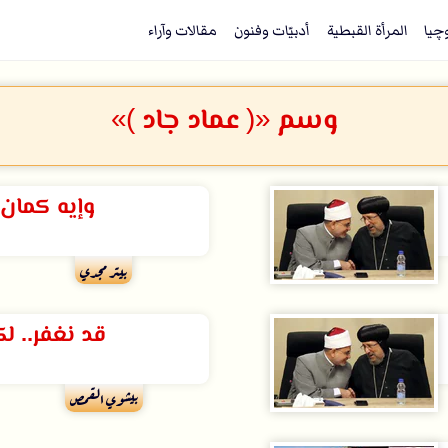
وچيا
المرأة القبطية
أدبيّات وفنون
مقالات وآراء
وسم «( عماد جاد )»
وإيه كمان يا
بيتر مجدي
قد نغفر.. لك
بيشوي القمص