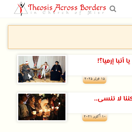
Theosis Across Borders
in Church of Misr
 أنبا إرميا؟!
۱۵ فبراير ۲۰۲۵
ننا لا ننسى..
۱۰ أكتوبر ۲۰۲۱