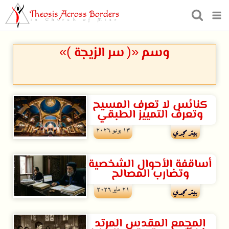
Theosis Across Borders
in Church of Misr
وسم «( سر الزيجة )»
كنائس ﻻ تعرف المسيح
وتعرف التمييز الطبقي
۱۳ يونيو ۲۰۲٦
بيتر مجدي
أساقفة اﻷحوال الشخصية
وتضارب المصالح
۲۱ مايو ۲۰۲٦
بيتر مجدي
المجمع المقدس المرتد