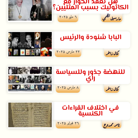
هل تعقد الحوار مع
الكاثوليك بسبب المثليين؟
٦ مايو ۲۰۲۵
مارسيل نظمي
البابا شنودة والرئيس
۲۲ مارس ۲۰۲۵
كمال زاخر
للنهضة جذور وللسياسة
رأي
۸ مارس ۲۰۲۵
كمال زاخر
في اختلاف القراءات
الكنسية
۲٦ فبراير ۲۰۲۵
تامر ممدوح