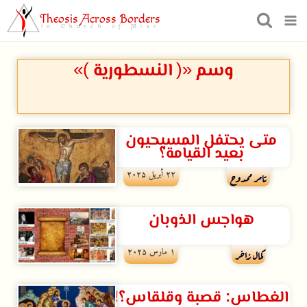
Theosis Across Borders
in Church of Misr
وسم «( النسطورية )»
متى يحتفل المسيحيون
بعيد القيامة؟
۲۲ أبريل ۲۰۲۵
تامر ممدوح
هواجس الذوبان
۱ مارس ۲۰۲۵
كمال زاخر
الغطاس: قصبة وقلقاس؟!