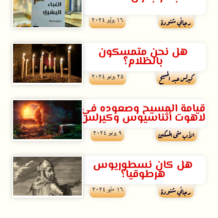
۱٦ يوليو ۲۰۲٤
رجائي شنودة
هل نحن متمسكون
بالظلام؟
۲۵ يونيو ۲۰۲٤
كيرلس عبد المسيح
قيامة المسيح وصعوده في
لاهوت أثناسيوس وكيرلس
۹ يونيو ۲۰۲٤
الأب متى المسكين
هل كان نسطوريوس
هرطوقيا؟
۱٦ مايو ۲۰۲٤
رجائي شنودة