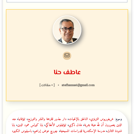
عاطف حنا
atefhanna6@gmail.com
•
[ + مقالات ]
وسوم:
غريغوريوس النزينزي، الناطق بالإلهيات
،
دار جذور للترجمة والنشر والتوزيع
،
ثيؤفانيا
،
ضد
الذين يتصورون أن لله هيئة بشرية
،
عادل ذكري
،
ثيؤفيلوس الأنطاكي
،
بابا كيرلس عمود الدين
،
بابا
شنودة الثالث
،
مدرسة الإسكندرية للدراسات المسيحية
،
چورچ عوض إبراهيم
،
باسيليوس الكبير،