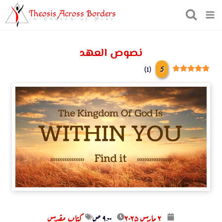
Theosis Across Borders
in Church of Misr
نصوص العهد
5
)
1
(
۲ مارس ۲۰۲۵
۹:۰۰ ص
كتاب مقدس