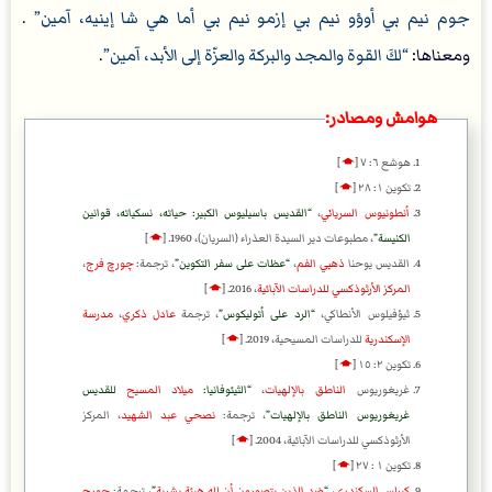
جوم نيم بي أوؤو نيم بي إزمو نيم بي أما هي شا إينيه، آمين
.
ومعناها:
لكَ القوة والمجد والبركة والعزّة إلى الأبد، آمين
.
هوامش ومصادر:
هوشع ٦: ٧
[
🡁
]
تكوين ١: ٢٨
[
🡁
]
أنطونيوس السرياني
،
القديس باسيليوس الكبير: حياته، نسكياته، قوانين
الكنيسة
، مطبوعات دير السيدة العذراء (السريان)، 1960.
[
🡁
]
القديس يوحنا
ذهبي الفم
،
عظات على سفر التكوين
، ترجمة:
چورچ فرج
،
المركز الأرثوذكسي للدراسات الآبائية
، 2016.
[
🡁
]
ثيؤفيلوس الأنطاكي،
الرد على أتوليكوس
، ترجمة
عادل ذكري
،
مدرسة
الإسكندرية
للدراسات المسيحية، 2019.
[
🡁
]
تكوين ٢: ١٥
[
🡁
]
غريغوريوس
الناطق بالإلهيات
،
الثيئوفانيا:
ميلاد المسيح
للقديس
غريغوريوس الناطق بالإلهيات
، ترجمة:
نصحي عبد الشهيد
، المركز
الأرثوذكسي للدراسات الآبائية، 2004.
[
🡁
]
تكوين ١ : ٢٧
[
🡁
]
كيرلس السكندري
،
ضد الذين يتصورون أن لله هيئة بشرية
، ترجمة:
چورچ