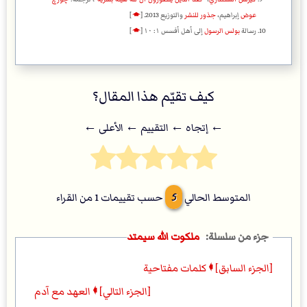
عوض
إبراهيم،
جذور للنشر
والتوزيع 2013.
[
🡁
]
رسالة
بولس الرسول
إلى أهل أفسس ١: ١٠
[
🡁
]
كيف تقيّم هذا المقال؟
← إتجاه ← التقييم ← اﻷعلى ←
5
المتوسط الحالي
حسب تقييمات
1
من القراء
ملكوت الله سيمتد
[الجزء السابق] 🠼 كلمات مفتاحية
[الجزء التالي] 🠼 العهد مع آدم