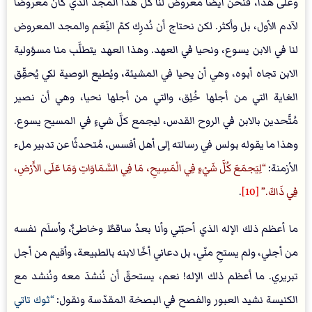
وعلى هذا، فنحن أيضًا معروضٌ لنا كلُّ هذا المجد الذي كان معروضًا
لآدم الأول، بل وأكثر. لكن نحتاج أن نُدرِك كمّ النِّعَم والمجد المعروض
لنا في الابن يسوع، ونحيا في العهد. وهذا العهد يتطلَّب منا مسؤولية
الابن تجاه أبوه، وهي أن يحيا في المشيئة، ويُطيع الوصية لكي يُحقِّق
الغاية التي من أجلها خُلِق، والتي من أجلها نحيا، وهي أن نصير
مُتَّحدين بالابن في الروح القدس، ليجمع كلَّ شيءٍ في المسيح يسوع.
وهذا ما يقوله بولس في رسالته إلى أهل أفسس، مُتحدثًا عن تدبير ملء
الأزمنة:
لِيَجمَعَ كُلَّ شَيْءٍ فِي الْمَسِيحِ، مَا فِي السَّمَاوَاتِ وَمَا عَلَى الأَرْضِ،
فِي ذَاكَ.
[10]
.
ما أعظم ذلك الإله الذي أحبّني وأنا بعدُ ساقطٌ وخاطئٌ، وأسلَم نفسه
من أجلي، ولم يستحِ منّي، بل دعاني أخًا لابنه بالطبيعة، وأقيم من أجل
تبريري. ما أعظم ذلك الإله! نعم، يستحقّ أن نُنشدَ معه ونُنشد مع
الكنيسة نشيد العبور والفصح في البصخة المقدّسة ونقول:
ثوك تاتي