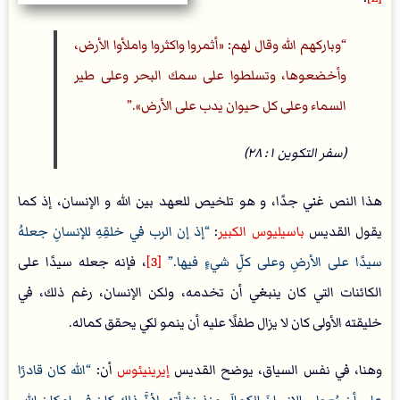
وباركهم الله وقال لهم: «أثمروا واكثروا واملأوا الأرض،
وأخضعوها، وتسلطوا على سمك البحر وعلى طير
السماء وعلى كل حيوان يدب على الأرض».
(سفر التكوين ١: ٢٨)
هذا النص غني جدًا، و هو تلخيص للعهد بين الله و الإنسان، إذ كما
يقول القديس
باسيليوس الكبير
:
إذ إن الرب في خلقِهِ للإنسانِ جعلهُ
سيدًا على الأرضِ وعلى كلِّ شيءٍ فيها.
[3]
، فإنه جعله سيدًا على
الكائنات التي كان ينبغي أن تخدمه، ولكن الإنسان، رغم ذلك، في
خليقته الأولى كان لا يزال طفلًا عليه أن ينمو لكي يحقق كماله.
وهنا، في نفس السياق، يوضح القديس
إيرينيئوس
أن:
الله كان قادرًا