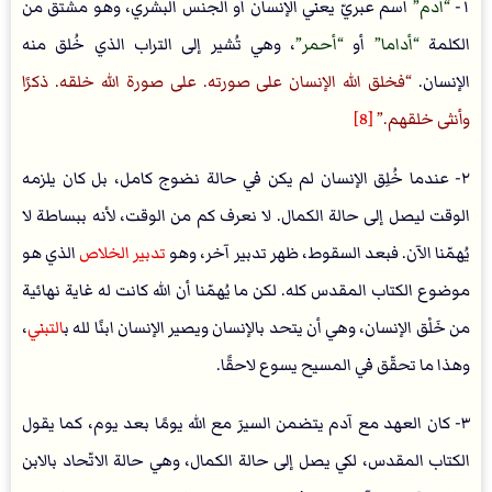
١-
آدم
اسم عبريّ يعني الإنسان أو الجنس البشري، وهو مشتق من
الكلمة
أداما
أو
أحمر
، وهي تُشير إلى التراب الذي خُلق منه
الإنسان.
فخلق الله الإنسان على صورته. على صورة الله خلقه. ذكرًا
وأنثى خلقهم.
[8]
٢- عندما خُلِق الإنسان لم يكن في حالة نضوج كامل، بل كان يلزمه
الوقت ليصل إلى حالة الكمال. لا نعرف كم من الوقت، لأنه ببساطة لا
يُهمّنا الآن. فبعد السقوط، ظهر تدبير آخر، وهو
تدبير الخلاص
الذي هو
موضوع الكتاب المقدس كله. لكن ما يُهمّنا أن الله كانت له غاية نهائية
من خَلْق الإنسان، وهي أن يتحد بالإنسان ويصير الإنسان ابنًا لله ب
التبني
،
وهذا ما تحقّق في المسيح يسوع لاحقًا.
٣- كان العهد مع آدم يتضمن السيرَ مع الله يومًا بعد يوم، كما يقول
الكتاب المقدس، لكي يصل إلى حالة الكمال، وهي حالة الاتّحاد بالابن