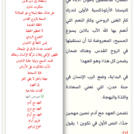
وسلطانه إلى دور فدور
ملكوت شاول
كنيستنا الأرثوذكسية الأولى لندرك
هل هناك خطة إصلاح غير الصلاة؟
المسحة بالروح القدس
كمّ الغنى الروحي وكمّ النعم التي
الخلقة الجديدة
أنعم بها الله الآب بالابن يسوع
لا لتعظيم الخطية
النضوج الروحي
المسيح، المعروضة لنا أن نستقبلها
ليس الخطأ في الناموس
التجسد حدث فارق في طبيعتك
في الروح القدس. وهناك ضمان
الظهور الإلهي إعلان شركة الإنسان وخالقه
يضمن كل هذا؛ وهو العهد!
تجسد المسيح ونهاية حقبة الناموس
لنأتِ بالملكوت على الأرض
غاية المسيحية
في البداية، وضع الرب الإنسان في
جهلنا بالحق لا يلغي الحق
بئر العهود
جنة عدن، التي تعني السعادة
كلمات مفتاحية
واللذة والبهجة.
☑
نصوص العهد
العهد مع آدم
العهد مع نوح
تضمن العهد مع آدم نصين مهمين
العهد مع أبرام
طريق أبرام
جدًا، النص الأول في تكوين ١ يقول
شماع إبراهيم
:
[2]