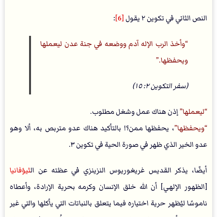
النص الثاني في تكوين ٢ يقول
[6]
:
وأخذ الرب الإله آدم ووضعه في جنة عدن ليعملها
ويحفظها.
(سفر التكوين ٢: ١٥)
ليعملها
إذن هناك عمل وشغل مطلوب.
ويحفظها
، يحفظها ممن؟! بالتأكيد هناك عدو متربص به، ألا وهو
عدو الخير الذي ظهر في صورة الحية في تكوين ٣.
أيضًا، يذكر القديس غريغوريوس النزينزي في عظته عن ال
ثيؤفانيا
[الظهور الإلهي] أن الله خلق الإنسان وكرمه بحرية الإرادة، وأعطاه
ناموسًا ليُظهر حرية اختياره فيما يتعلق بالنباتات التي يأكلها والتي غير