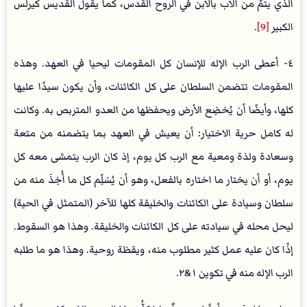
الذي يتمّ من الآب بالابن في الروح القدس، كما يقول القديس كيرلس
الكبير
[9]
.
٤- أعطى الرب الإله للإنسان كل المقومات ليحيا في العهد. وهذه
المقومات تتضمن السلطان على كل الكائنات، وأن يكون سيدًا عليها
كلها، وأيضًا أن يُخضِع الأرض ويحفظها من العدو المتربص به. وكانت
له كامل حرية الاختيار: أن يعيش في العهد بما يتضمنه من متعة
وسعادة ولذة ومعية مع الرب كل يوم، إذ كان الرب يتمشى معه كل
يوم، أو أن يختار ما اختاره بالفعل، وهو أن يُسَلِّم كل ما أُخِذَ منه من
سلطان وسيادة على الكائنات والخليقة كلها للآخر (المتمثل في الحية)
ليحل محله في سيادته على كل الكائنات والخليقة. وهذا هو السقوط.
إذًا كان عليه عمل كثير مطلوب منه، ويقظة روحية. وهذا هو ما طلبه
الرب الإله منه في تكوين ١&٢.