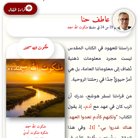
قراءة المقال
عاطف حنا
المقال رقم 19 من 24 في سلسلة
ملكوت الله سيمتد
ملكوت الله سيمتد
دراستنا للعهود في الكتاب المقدس
ليست مجرد معلومات ذهنية
تُضاف إلى معلوماتنا العامة، بل هي
أمرٌ حيويٌّ جدًا في رحلتنا الروحية.
من قراءتنا لسفر هوشع، ندرك أن
الرب كان في عهد مع
آدم
، إذ يقول
الكتاب:
ولكنهم كآدم تعدوا العهد.
ملكوت الله سيمتد
هناك غدروا بي.
[1]
. وفي هذا
ملكوته ملكوت أبديّ
المقال، سأستعين بأقوال الآباء في