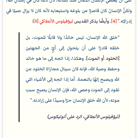
على أن يُعطي الإنسانَ الكمالَ منذ نشأته، لأنَّ ذلك كان في إمكانِ الله،
ولكنَّ الإنسانَ كان قاصرًا عن بلوغه واستيعابه لأنه كان لا يزال صبيًا في
إدراكِه.
[4]
. وأيضًا يذكر القديس
ثيؤفيلوس الأنطاكي
[5]
:
خلق الله الإنسان، ليس خالدًا ولا قابلًا للموت، بل
خلقه قادرًا على أن يتحول إلى أيٍّ من الجهتين
[الخلود أو الموت]
. وهكذا، إذا اتجه إلى ما هو خالد
وحفظ وصية الله، فإنه كان سينال مجازاة الخلود من
الله ويصبح إلهًا بالنعمة. أما إذا اتجه إلى الأشياء التي
تقود إلى الموت وعصى الله، فإن الإنسان يصبح سببَ
موته، لأن الله خلق الإنسان حرًا وسيدًا على إرادته.
(ثيؤفيلوس الأنطاكي، الرد على أتوليكوس)