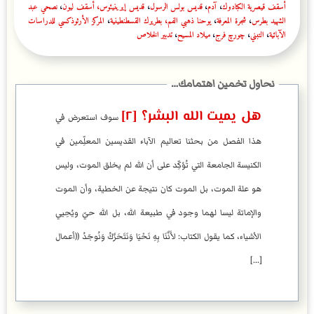
أسقف قيصرية الكبادوك
،
آدم
،
قديس بولس الرسول
،
قديس إيرينيئوس، أسقف ليون
،
نصحي عبد
الشهيد بطرس
،
شجرة المعرفة
،
يوحنا ذهبي الفم، بطريرك القسطنطينية
،
المركز الأرثوذكسي للدراسات
الآبائية
،
التبني
،
چورچ فرج
،
ميلاد المسيح
،
تدبير الخلاص
هل يميت الله البشر؟ [٢]
سوف استعرض في
هذا الفصل من بحثنا تعاليم الآباء القديسين المعلِّمين في
الكنيسة الجامعة التي تُؤكِّد على أن الله لم يخلق الموت، وليس
هو علة الموت، بل الموت كان نتيجة عن الخطية، وأن الموت
والإماتة ليسا لهما وجود في طبيعة الله، بل الله حيّ ويُحِيي
الأشياء، كما يقول الكتاب: لأَنَّنَا بِهِ نَحْيَا وَنَتَحَرَّكُ وَنُوجَدُ ((أعمال
[...]