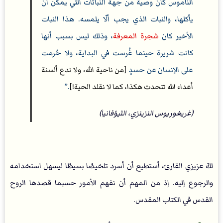
الناموس كان وصية من جهة النباتات التي يمكن أن
يأكلها، والنبات الذي يجب ألّا يلمسه. هذا النبات
الأخير كان
شجرة المعرفة
، وذلك ليس بسبب أنها
كانت شريرة حينما غُرست في البداية، ولا حُرمت
على الإنسان عن حسدٍ
[من ناحية الله، ولا ندع ألسنة
أعداء الله تتحدت هكذا، كما لا نقلد الحية!]
.
(غريغوريوس النزينزي، الثيؤفانيا)
لكَ عزيزي القارئ، أستطيع أن أسرد تلخيصًا بسيطًا ليسهل استخدامه
والرجوع إليه. إذ من المهم أن نفهم الأمور حسبما قصدها الروح
القدس في الكتاب المقدس.