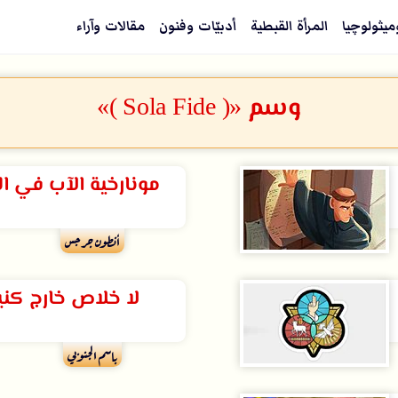
ميثولوچيا
المرأة القبطية
أدبيّات وفنون
مقالات وآراء
وسم «( Sola Fide )»
مونارخية الآب في الد
أنطون جرجس
لا خلاص خارج ك
باسم الجنوبي