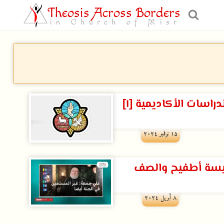
Theosis Across Borders
in Church of Misr
راسات الأكاديمية [١]
۱۵ نوفمبر ۲۰۲٤
نيسة أطفيح والصف
۸ أبريل ۲۰۲٤