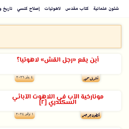
شئون علمانية
كتاب مقدس
لاهوتيات
إصلاح كنسي
تاريخ و
أين يقع «رجل القش» لاهوتيا؟
٤ يناير ۲۰۲٦
أشرف سمير
مونارخية الآب في اللاهوت الآبائي
السكندري [٢]
۱ نوفمبر ۲۰۲٤
أنطون جرجس