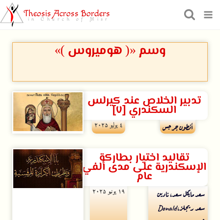
Theosis Across Borders
in Church of Misr
وسم «( هوميروس )»
تدبير الخلاص عند كيرلس
السكندري [٧]
٤ يوليو ۲۰۲۵
أنطون جرجس
تقاليد اختيار بطاركة
الإسكندرية على مدى ألفي
عام
۱۹ يونيو ۲۰۲۵
سعد مايكل سعد، نادين
سعد ريجلز، Donald