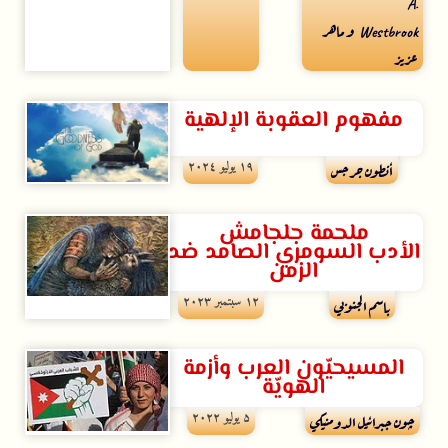
A.
Westbrook و ماهر
عزيز
مفهوم العقوبة الإلهية
۱۹ يوليو ۲۰۲٤
أنطون جرجس
ملحمة جلجامش
الأدب السومري الصامد ضد
الزمن
۱۲ سبتمبر ۲۰۲۳
باسم الجنوبي
المسيحيّون العرب وأزمة
الهويّة
۵ يوليو ۲۰۲۲
چون جبرائيل الدومنيكي