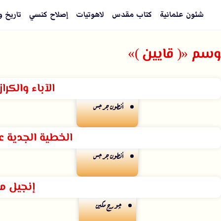
شئون علمانية
كتاب مقدس
لاهوتيات
إصلاح كنسي
تاريخ و
وسم «( قايين )»
الآباء والكرا
أنطون جرجس
الخطية الجدية عن
أنطون جرجس
إنجيل 
چورچ مكين