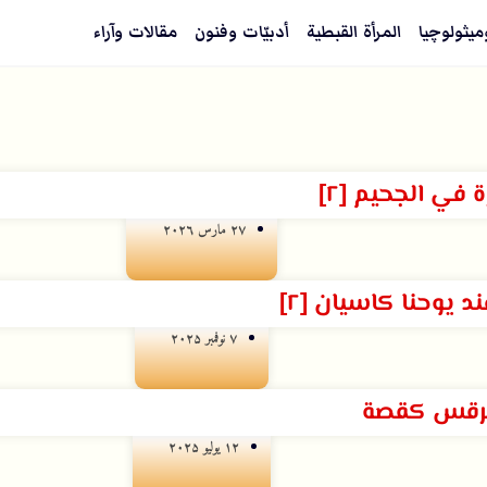
ميثولوچيا
المرأة القبطية
أدبيّات وفنون
مقالات وآراء
زة في الجحيم [٢]
۲۷ مارس ۲۰۲٦
د يوحنا كاسيان [٢]
۷ نوفمبر ۲۰۲۵
مرقس كقصة
۱۲ يوليو ۲۰۲۵