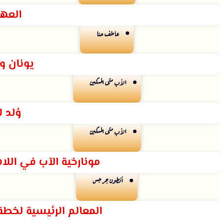
العه
عاطف حنا
يونان و
الأب متى المسكين
وُلد 
الأب متى المسكين
مونارخية الآب في اللاه
أنطون جرجس
المعالم الرئيسية لخط