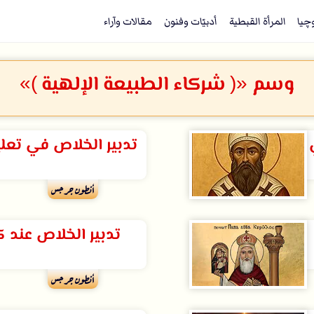
وچيا
المرأة القبطية
أدبيّات وفنون
مقالات وآراء
وسم «( شركاء الطبيعة الإلهية )»
تدبير الخلاص في تع
أنطون جرجس
تدبير الخلاص عند ك
أنطون جرجس