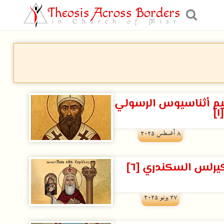
Theosis Across Borders
in Church of Misr
ليم أثناسيوس الرسولي
[١]
۸ أغسطس ۲۰۲۵
يرلس السكندري [٦]
۲۷ يونيو ۲۰۲۵