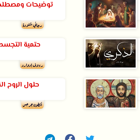
توضيحات ومصطلح
رجائي شنودة
حتمية التجسد 
رءوف إدوارد
حلول الروح ا
أنطون جرجس