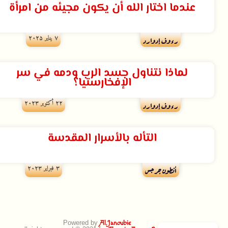
عندما اختار الله أن يكون مجيئه من امرأة
۷ يناير ۲۰۲۵
رءوف إدوارد
لماذا نتناول جسد الرب ودمه في سر
الإفخارستيا؟
۲۲ أكتوبر ۲۰۲۳
رءوف إدوارد
التأله بالأسرار المقدسة
۳ فبراير ۲۰۲۳
أنطون جرجس
Powered by
Al.Janoubie