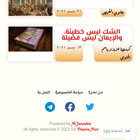
۲۱ ديسمبر ۲۰۲۱
بيشوي القمص
الشك ليس خطيئة،
والإيمان ليس فضيلة
۱۳ ديسمبر ۲۰۲۱
كرستينا عزيز و باسم
الجنوبي
من نحن؟
سياسة الخصوصية
اتصل بنا
Powered by
Al.Janoubie
all rights reserved © 2021 for
Theosis Across Borders
أهلا.. أساعدك إزاي؟