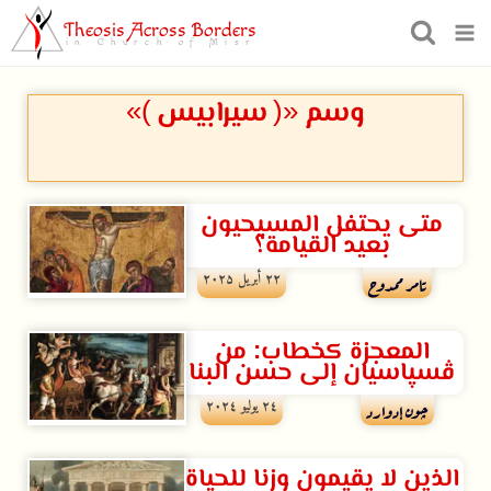
Theosis Across Borders
in Church of Misr
وسم «( سيرابيس )»
متى يحتفل المسيحيون
بعيد القيامة؟
۲۲ أبريل ۲۰۲۵
تامر ممدوح
المعجزة كخطاب: من
ڤسپاسيان إلى حسن البنا
۲٤ يوليو ۲۰۲٤
چون إدوارد
الذين لا يقيمون وزنا للحياة