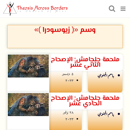
Theosis Across Borders
in Church of Misr
وسم «( زيوسودرا )»
ملحمة جلجامش؛ الإصحاح
الثاني عشر
۵ ديسمبر
باسم الجنوبي
۲۰۲۳
ملحمة جلجامش؛ الإصحاح
الحادي عشر
۲۸ نوفمبر
باسم الجنوبي
۲۰۲۳