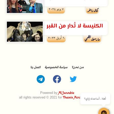
۷ يونيو ۲۰۲٤
كمال زاخر
الكنيسة لا تُدار من القبر
٦ أبريل ۲۰۲۳
مارسيل نظمي
من نحن؟
سياسة الخصوصية
اتصل بنا
Powered by
Al.Janoubie
all rights reserved © 2021 for
Theosis Across Borders
أهلا.. أساعدك إزاي؟