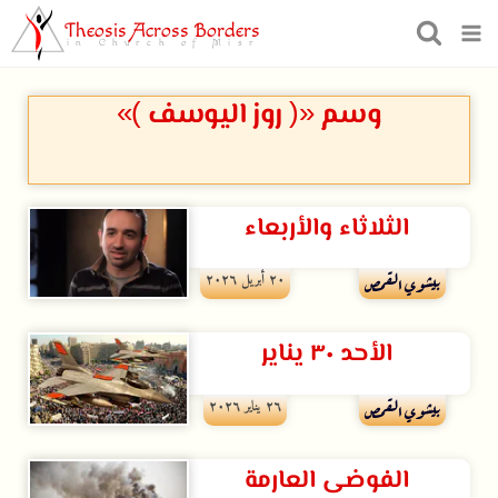
Theosis Across Borders
in Church of Misr
وسم «( روز اليوسف )»
الثلاثاء والأربعاء
۲۰ أبريل ۲۰۲٦
بيشوي القمص
الأحد ٣٠ يناير
۲٦ يناير ۲۰۲٦
بيشوي القمص
الفوضى العارمة