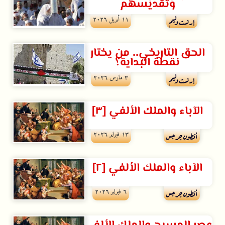
وتقديسهم
۱۱ أبريل ۲۰۲٦
إرنست وليم
الحق التاريخي.. من يختار
نقطة البداية؟
۳ مارس ۲۰۲٦
إرنست وليم
الآباء والملك الألفي [٣]
۱۳ فبراير ۲۰۲٦
أنطون جرجس
الآباء والملك الألفي [٢]
٦ فبراير ۲۰۲٦
أنطون جرجس