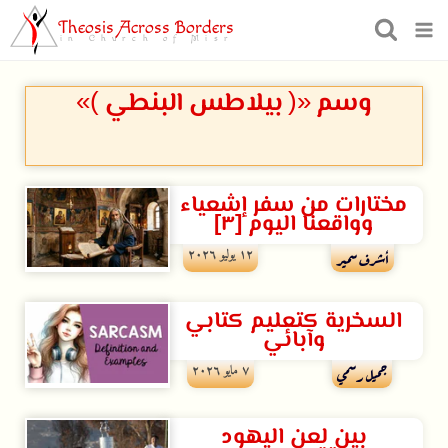
Theosis Across Borders
in Church of Misr
وسم «( بيلاطس البنطي )»
مختارات من سفر إشعياء
وواقعنا اليوم [۳]
۱۲ يوليو ۲۰۲٦
أشرف سمير
السخرية كتعليم كتابي
وآبائي
۷ مايو ۲۰۲٦
جميل رسمي
بين لعن اليهود