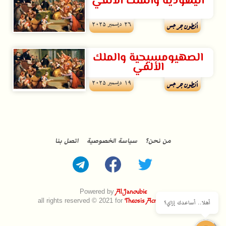
اليهودية والملك الألفي
۲٦ ديسمبر ۲۰۲۵
أنطون جرجس
الصهيومسيحية والملك
الألفي
۱۹ ديسمبر ۲۰۲۵
أنطون جرجس
من نحن؟
سياسة الخصوصية
اتصل بنا
Powered by
Al.Janoubie
all rights reserved © 2021 for
Theosis Across Borders
أهلا.. أساعدك إزاي؟