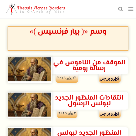
Theosis Across Borders
in Church of Misr
وسم «( بيار فرنسيس )»
الموقف من الناموس في
رسالة رومية
۳۱ يوليو ۲۰۲٦
أنطون جرجس
انتقادات المنظور الجديد
لبولس الرسول
۳ يوليو ۲۰۲٦
أنطون جرجس
المنظور الجديد لبولس