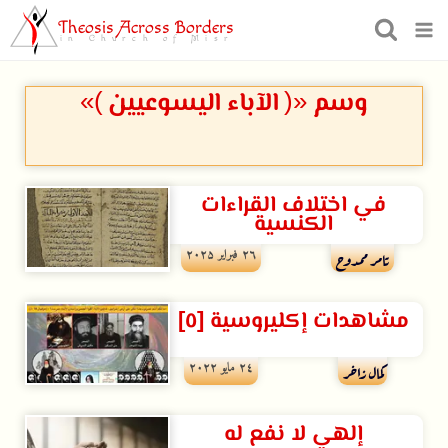
Theosis Across Borders
in Church of Misr
وسم «( الآباء اليسوعيين )»
في اختلاف القراءات
الكنسية
۲٦ فبراير ۲۰۲۵
تامر ممدوح
مشاهدات إكليروسية [٥]
۲٤ مايو ۲۰۲۲
كمال زاخر
إلهي لا نفع له