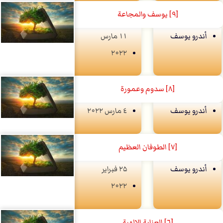
[۹] يوسف والمجاعة
أندرو يوسف
۱۱ مارس
۲۰۲۲
[۸] سدوم وعمورة
أندرو يوسف
٤ مارس ۲۰۲۲
[٧] الطوفان العظيم
أندرو يوسف
۲۵ فبراير
۲۰۲۲
[٦] العناية اﻹلهية